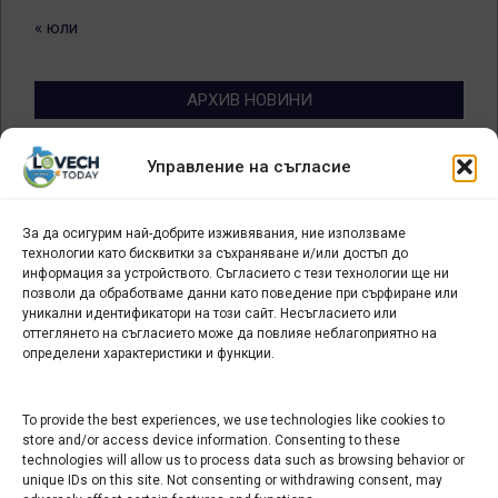
« юли
АРХИВ НОВИНИ
Архив
Управление на съгласие
новини
За да осигурим най-добрите изживявания, ние използваме
БИЗНЕС
технологии като бисквитки за съхраняване и/или достъп до
информация за устройството. Съгласието с тези технологии ще ни
Арт галерия "Мостове" – магазин за изкуство
позволи да обработваме данни като поведение при сърфиране или
уникални идентификатори на този сайт. Несъгласието или
СЕВЕРОЗАПАДА ИНФОРМАЦИОНЕН БИЗНЕС
оттеглянето на съгласието може да повлияе неблагоприятно на
ТУРИСТИЧЕСКИ КЛЪСТЕР
определени характеристики и функции.
ИНСТИТУЦИИ В ЛОВЕЧ
To provide the best experiences, we use technologies like cookies to
store and/or access device information. Consenting to these
technologies will allow us to process data such as browsing behavior or
Административен съд Ловеч
unique IDs on this site. Not consenting or withdrawing consent, may