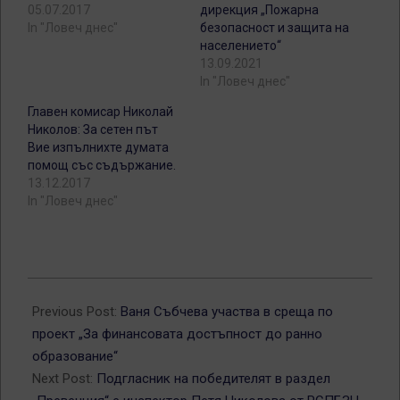
05.07.2017
дирекция „Пожарна
In "Ловеч днес"
безопасност и защита на
населението“
13.09.2021
In "Ловеч днес"
Главен комисар Николай
Николов: За сетен път
Вие изпълнихте думата
помощ със съдържание.
13.12.2017
In "Ловеч днес"
2019-
02-
Previous Post:
Ваня Събчева участва в среща по
08
проект „За финансовата достъпност до ранно
образование“
Next Post:
Подгласник на победителят в раздел