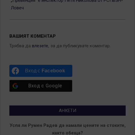
„Превенция“ е инспектор Петя Николова от РСПБЗН-
Ловеч
ВАШИЯТ КОМЕНТАР
Трябва да
влезете
, за да публикувате коментар.
Вход с
Facebook
Вход с
Google
АНКЕТИ
Успя ли Румен Радев да намали цените на стоките,
както обеща?