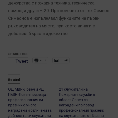
дежурства с пожарна техника, техническа
помощ и други – 20. При повечето от тях Симеон
Симеонов е изпълнявал функциите на първи
ръководител на място, при което винаги е
действал бързо и адекватно.
SHARE THIS:
Print
Email
Tweet
Related
ОД МВР-Ловеч и РД
21 служители на
ПБЗН-Ловеч посрещат
Пожарните служби в
професионалния си
област Ловеч са
празник с много
наградени по повод
наградени и отличени за
професионалния празник
дейността си служители.
на служителите от Главна