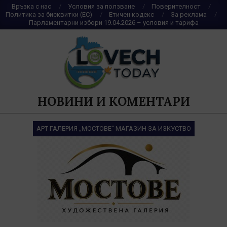
Skip
Връзка с нас
Условия за ползване
Поверителност
Политика за бисквитки (ЕС)
Етичен кодекс
За реклама
to
Парламентарни избори 19.04.2026 – условия и тарифа
content
НОВИНИ И КОМЕНТАРИ
АРТ ГАЛЕРИЯ „МОСТОВЕ“ МАГАЗИН ЗА ИЗКУСТВО