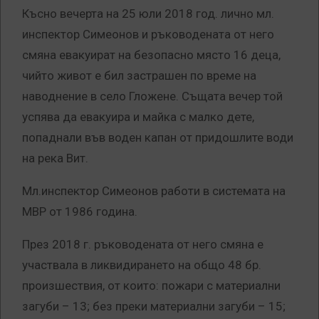
Късно вечерта на 25 юли 2018 год. лично мл.
инспектор Симеонов и ръководената от него
смяна евакуират на безопасно място 16 деца,
чийто живот е бил застрашен по време на
наводнение в село Гложене. Същата вечер той
успява да евакуира и майка с малко дете,
попаднали във воден капан от придошлите води
на река Вит.
Мл.инспектор Симеонов работи в системата на
МВР от 1986 година.
През 2018 г. ръководената от него смяна е
участвала в ликвидирането на общо 48 бр.
произшествия, от които: пожари с материални
загуби – 13; без преки материални загуби – 15;