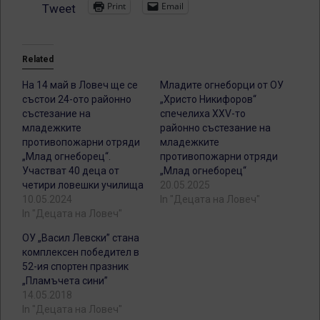
Print
Email
Tweet
Related
На 14 май в Ловеч ще се
Младите огнеборци от ОУ
състои 24-ото районно
„Христо Никифоров“
състезание на
спечелиха XXV-то
младежките
районно състезание на
противопожарни отряди
младежките
„Млад огнеборец“.
противопожарни отряди
Участват 40 деца от
„Млад огнеборец“
четири ловешки училища
20.05.2025
10.05.2024
In "Децата на Ловеч"
In "Децата на Ловеч"
ОУ „Васил Левски” стана
комплексен победител в
52-ия спортен празник
„Пламъчета сини”
14.05.2018
In "Децата на Ловеч"