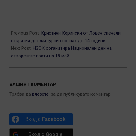
2026-
05-
Previous Post:
Кристиян Керински от Ловеч спечели
12
открития детски турнир по шах до 14 години
Next Post:
НЗОК организира Национален ден на
отворените врати на 18 май
ВАШИЯТ КОМЕНТАР
Трябва да
влезете
, за да публикувате коментар.
Вход с
Facebook
Вход с
Google