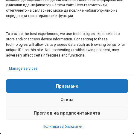
уникални идентификатори на този сайт. Несъгласието или
СЕВЕРОЗАПАДА ИНФОРМАЦИОНЕН БИЗНЕС
оттеглянето на съгласието може да повлияе неблагоприятно на
ТУРИСТИЧЕСКИ КЛЪСТЕР
определени характеристики и функции.
ИНСТИТУЦИИ В ЛОВЕЧ
To provide the best experiences, we use technologies like cookies to
store and/or access device information. Consenting to these
technologies will allow us to process data such as browsing behavior or
Административен съд Ловеч
unique IDs on this site. Not consenting or withdrawing consent, may
Областна администрация Ловеч
adversely affect certain features and functions.
Община Ловеч
Manage services
ОДМВР Ловеч
Окръжен съд Ловеч
Районен съд Ловеч
Приемане
Отказ
Преглед на предпочитанията
© 2008 Ловеч днес - новини и коментари Сайтът е собственост на
"Иванов Комюникейшънс" ЕООД Всички права запазени
Политика за бисквитки