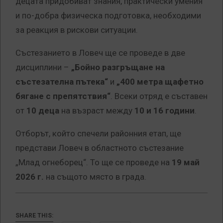
децата придобиват знания, практически умения
и по-добра физическа подготовка, необходими
за реакция в рискови ситуации.
Състезанието в Ловеч ще се проведе в две
дисциплини –
„Бойно разгръщане на
състезателна пътека“
и
„400 метра щафетно
бягане с препятствия“
. Всеки отряд е съставен
от
10 деца
на възраст между
10 и 16 години
.
Отборът, който спечели районния етап, ще
представи Ловеч в областното състезание
„Млад огнеборец“. То ще се проведе на
19 май
2026 г.
на същото място в града.
SHARE THIS: