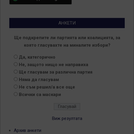
АНКЕТИ
Ще подкрепите ли партията или коалицията, за
която гласувахте на миналите избори?
Да, категорично
Не, защото нищо не направиха
Ще гласувам за различна партия
Няма да гласувам
Не съм решил/а все още
Всички са маскари
Виж резултата
Архив анкети