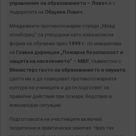
управление на образованието – Ловеч
и с
подкрепата на
Община Ловеч
.
Младежките противопожарни отряди „Млад
огнеборец“ са утвърдени като извънкласна
форма на обучение през
1999 г.
по инициатива
на
Главна дирекция „Пожарна безопасност и
защита на населението“ – МВР
, съвместно с
Министерството на образованието и науката
.
Целта им е да повишават противопожарната
култура на учениците и да ги подготвят за
правилни действия при пожари, бедствия и
извънредни ситуации.
Подготовката на участниците включва
теоретични и практически занятия. Чрез тях