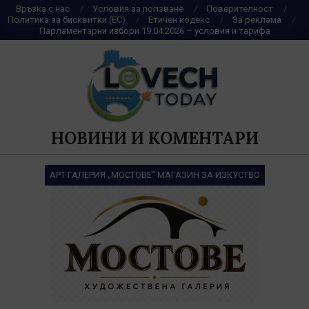
Skip
Връзка с нас
Условия за ползване
Поверителност
Политика за бисквитки (ЕС)
Етичен кодекс
За реклама
to
Парламентарни избори 19.04.2026 – условия и тарифа
content
НОВИНИ И КОМЕНТАРИ
АРТ ГАЛЕРИЯ „МОСТОВЕ“ МАГАЗИН ЗА ИЗКУСТВО