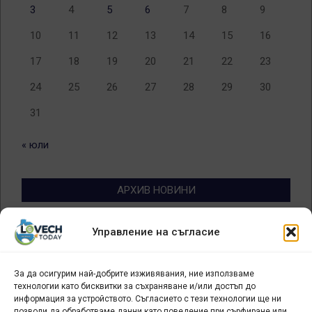
3
4
5
6
7
8
9
10
11
12
13
14
15
16
17
18
19
20
21
22
23
24
25
26
27
28
29
30
31
« юли
АРХИВ НОВИНИ
Архив
Управление на съгласие
новини
За да осигурим най-добрите изживявания, ние използваме
БИЗНЕС
технологии като бисквитки за съхраняване и/или достъп до
информация за устройството. Съгласието с тези технологии ще ни
Арт галерия "Мостове" – магазин за изкуство
позволи да обработваме данни като поведение при сърфиране или