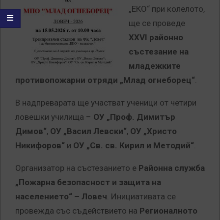
„ЕКО“ при колелото,
ще се проведе
XXVI районно
състезание на
младежките
противопожарни отряди „Млад огнеборец“
.
В надпреварата ще участват ученици от четири
ловешки училища –
ОУ „Проф. Димитър
Димов“
,
ОУ „Васил Левски“
,
ОУ „Христо
Никифоров“
и
ОУ „Св. св. Кирил и Методий“
.
Организатор на състезанието е
Районна служба
„Пожарна безопасност и защита на
населението“ – Ловеч
. Инициативата се
провежда със съдействието на
Регионалното