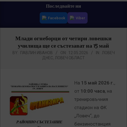
Primary
Последвайте ни
Navigation
Facebook
Viber
Menu
Млади огнеборци от четири ловешки
училища ще се състезават на 15 май
BY:
ПАВЛИН ИВАНОВ
ON:
12.05.2026
IN:
ЛОВЕЧ
ДНЕС
,
ЛОВЕЧ ОБЛАСТ
На
15 май 2026 г.
,
от
10:00 часа
, на
тренировъчния
стадион на ФК
„Ловеч“, до
бензиностанция