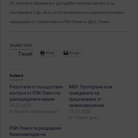
По случая е образувано досъдебно производство и са
съставени и 2 бр. акта за установяване на административно
нарушение от служители на РЗИ-Ловеч и ДБХ- Ловеч.
SHARE THIS:
Print
Email
Tweet
Related
Резултати от осъществен
МВР: Препоръки към
контрол от РЗИ Ловеч на
гражданите за
разпоредените мерки
предпазване от
30.03.2020
правонарушения
In "Бизнес информация"
18.03.2020
In "Ловеч днес"
РЗИ-Ловеч са раздадени
безвъзмездно на