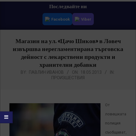
Primary
Последвайте ни
Navigation
Facebook
Viber
Menu
Магазин на ул. «Цачо Шиков» в Ловеч
извършва нерегламентирана търговска
дейност с лекарствени продукти и
хранителни добавки
BY:
ПАВЛИН ИВАНОВ
ON:
18.05.2013
IN:
ПРОИЗШЕСТВИЯ
От
ловешката
полиция
съобщават,