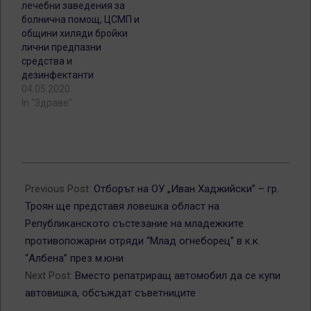
лечебни заведения за
болнична помощ, ЦСМП и
общини хиляди бройки
лични предпазни
средства и
дезинфектанти
04.05.2020
In "Здраве"
2013-
05-
Previous Post:
Отборът на ОУ „Иван Хаджийски” – гр.
18
Троян ще представя ловешка област на
Републиканското състезание на младежките
противопожарни отряди “Млад огнеборец” в к.к.
“Албена” през м.юни
Next Post:
Вместо репатриращ автомобил да се купи
автовишка, обсъждат съветниците