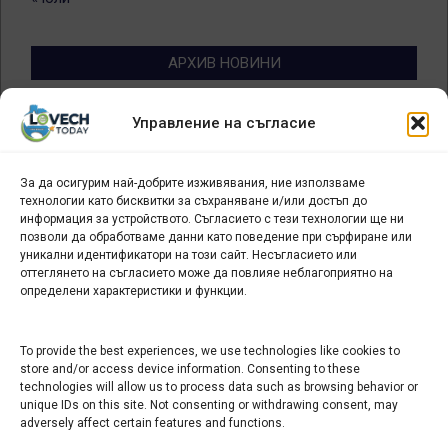
АРХИВ НОВИНИ
Архив
Управление на съгласие
новини
За да осигурим най-добрите изживявания, ние използваме
БИЗНЕС
технологии като бисквитки за съхраняване и/или достъп до
информация за устройството. Съгласието с тези технологии ще ни
Арт галерия "Мостове" – магазин за изкуство
позволи да обработваме данни като поведение при сърфиране или
уникални идентификатори на този сайт. Несъгласието или
СЕВЕРОЗАПАДА ИНФОРМАЦИОНЕН БИЗНЕС
оттеглянето на съгласието може да повлияе неблагоприятно на
ТУРИСТИЧЕСКИ КЛЪСТЕР
определени характеристики и функции.
ИНСТИТУЦИИ В ЛОВЕЧ
To provide the best experiences, we use technologies like cookies to
store and/or access device information. Consenting to these
technologies will allow us to process data such as browsing behavior or
Административен съд Ловеч
unique IDs on this site. Not consenting or withdrawing consent, may
Областна администрация Ловеч
adversely affect certain features and functions.