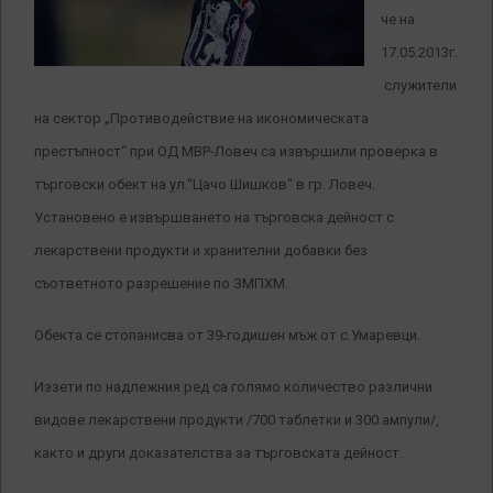
че на
17.05.2013г.
служители
на сектор „Противодействие на икономическата
престъпност“ при ОД МВР-Ловеч са извършили проверка в
търговски обект на ул.“Цачо Шишков“ в гр. Ловеч.
Установено е извършването на търговска дейност с
лекарствени продукти и хранителни добавки без
съответното разрешение по ЗМПХМ.
Обекта се стопанисва от 39-годишен мъж от с.Умаревци.
Иззети по надлежния ред са голямо количество различни
видове лекарствени продукти /700 таблетки и 300 ампули/,
както и други доказателства за търговската дейност.