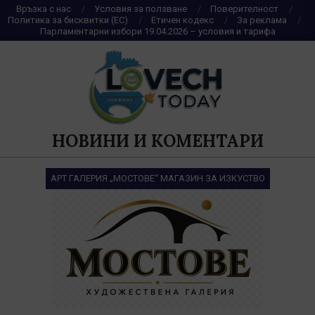
Skip
Връзка с нас
Условия за ползване
Поверителност
Политика за бисквитки (ЕС)
Етичен кодекс
За реклама
to
Парламентарни избори 19.04.2026 – условия и тарифа
content
НОВИНИ И КОМЕНТАРИ
АРТ ГАЛЕРИЯ „МОСТОВЕ“ МАГАЗИН ЗА ИЗКУСТВО