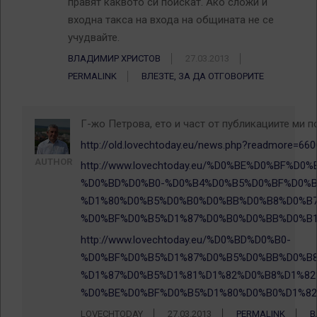
правят каквото си поискат. Ако сложи и
входна такса на входа на общината не се
учудвайте.
ВЛАДИМИР ХРИСТОВ
27.03.2013
PERMALINK
ВЛЕЗТЕ, ЗА ДА ОТГОВОРИТЕ
Г-жо Петрова, ето и част от публикациите ми по
http://old.lovechtoday.eu/news.php?readmore=660
AUTHOR
http://www.lovechtoday.eu/%D0%BE%D0%BF%
%D0%BD%D0%B0-%D0%B4%D0%B5%D0%BF%D0%B
%D1%80%D0%B5%D0%B0%D0%BB%D0%B8%D0%B7
%D0%BF%D0%B5%D1%87%D0%B0%D0%BB%D0%B1
http://www.lovechtoday.eu/%D0%BD%D0%B0-
%D0%BF%D0%B5%D1%87%D0%B5%D0%BB%D0%B8
%D1%87%D0%B5%D1%81%D1%82%D0%B8%D1%82
%D0%BE%D0%BF%D0%B5%D1%80%D0%B0%D1%82
LOVECHTODAY
27.03.2013
PERMALINK
В