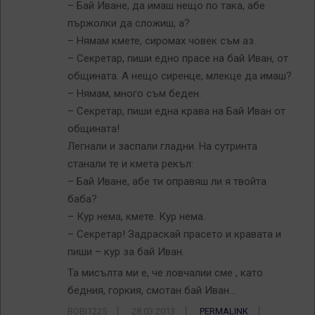
– Бай Иване, да имаш нещо по така, абе
пържолки да сложиш, а?
– Нямам кмете, сиромах човек съм аз.
– Секретар, пиши едно прасе на бай Иван, от
общината. А нещо сиренце, млекце да имаш?
– Нямам, много съм беден.
– Секретар, пиши една крава на Бай Иван от
общината!
Легнали и заспали гладни. На сутринта
станали те и кмета рекъл:
– Бай Иване, абе ти оправяш ли я твойта
баба?
– Кур нема, кмете. Кур нема.
– Секретар! Задраскай прасето и кравата и
пиши – кур за бай Иван.
Та мисълта ми е, че ловчалии сме , като
бедния, горкия, смотан бай Иван…
BOBI1225
28.03.2013
PERMALINK