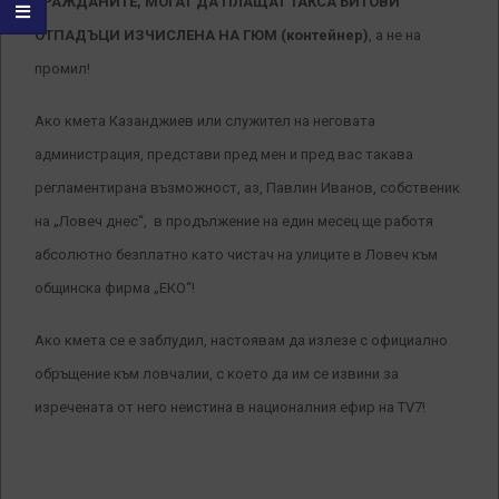
ГРАЖДАНИТЕ, МОГАТ ДА ПЛАЩАТ ТАКСА БИТОВИ
ОТПАДЪЦИ ИЗЧИСЛЕНА НА ГЮМ (контейнер)
, а не на
промил!
Ако кмета Казанджиев или служител на неговата
администрация, представи пред мен и пред вас такава
регламентирана възможност, аз, Павлин Иванов, собственик
на „Ловеч днес“, в продължение на един месец ще работя
абсолютно безплатно като чистач на улиците в Ловеч към
общинска фирма „ЕКО“!
Ако кмета се е заблудил, настоявам да излезе с официално
обръщение към ловчалии, с което да им се извини за
изречената от него неистина в националния ефир на TV7!