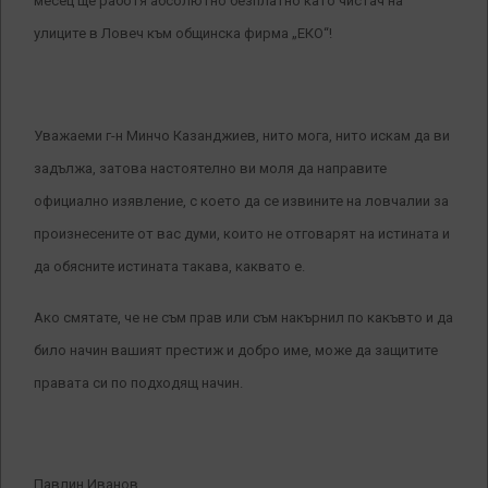
месец ще работя абсолютно безплатно като чистач на
улиците в Ловеч към общинска фирма „ЕКО“!
Уважаеми г-н Минчо Казанджиев, нито мога, нито искам да ви
задължа, затова настоятелно ви моля да направите
официално изявление, с което да се извините на ловчалии за
произнесените от вас думи, които не отговарят на истината и
да обясните истината такава, каквато е.
Ако смятате, че не съм прав или съм накърнил по какъвто и да
било начин вашият престиж и добро име, може да защитите
правата си по подходящ начин.
Павлин Иванов