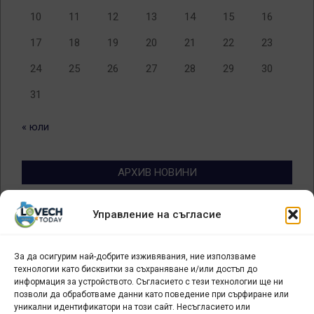
10
11
12
13
14
15
16
17
18
19
20
21
22
23
24
25
26
27
28
29
30
31
« юли
АРХИВ НОВИНИ
Архив
Управление на съгласие
новини
За да осигурим най-добрите изживявания, ние използваме
БИЗНЕС
технологии като бисквитки за съхраняване и/или достъп до
информация за устройството. Съгласието с тези технологии ще ни
Арт галерия "Мостове" – магазин за изкуство
позволи да обработваме данни като поведение при сърфиране или
уникални идентификатори на този сайт. Несъгласието или
СЕВЕРОЗАПАДА ИНФОРМАЦИОНЕН БИЗНЕС