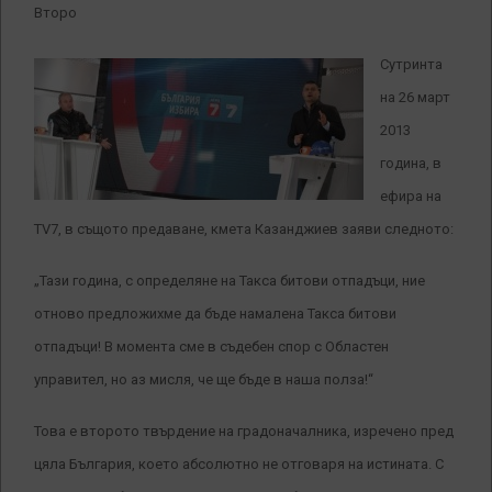
Второ
Сутринта
на 26 март
2013
година, в
ефира на
TV7, в същото предаване, кмета Казанджиев заяви следното:
„Тази година, с определяне на Такса битови отпадъци, ние
отново предложихме да бъде намалена Такса битови
отпадъци! В момента сме в съдебен спор с Областен
управител, но аз мисля, че ще бъде в наша полза!“
Това е второто твърдение на градоначалника, изречено пред
цяла България, което абсолютно не отговаря на истината. С