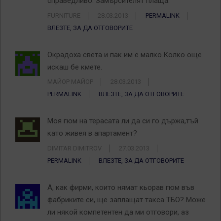
справедливо. Замърсителят плаща.
FURNITURE
28.03.2013
PERMALINK
ВЛЕЗТЕ, ЗА ДА ОТГОВОРИТЕ
Окрадоха света и пак им е малко.Колко още
искаш бе кмете.
МАЙОР МАЙОР
28.03.2013
PERMALINK
ВЛЕЗТЕ, ЗА ДА ОТГОВОРИТЕ
Моя гюм на терасата ли да си го държа,тъй
като живея в апартамент?
DIMITAR DIMITROV
27.03.2013
PERMALINK
ВЛЕЗТЕ, ЗА ДА ОТГОВОРИТЕ
А, как фирми, които нямат кьорав гюм във
фабриките си, ще заплащат такса ТБО? Може
ли някой компетентен да ми отговори, аз