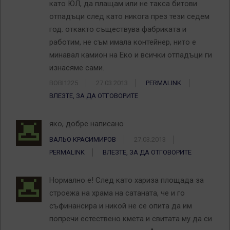
като ЮЛ, да плащам или не такса битови
отпадъци след като никога през тези седем
год. откакто съществува фабриката и
работим, не съм имала контейнер, нито е
минавал камион на Еко и всички отпадъци ги
изнасяме сами.
BOBI1225
27.03.2013
PERMALINK
ВЛЕЗТЕ, ЗА ДА ОТГОВОРИТЕ
яко, добре написано
ВАЛЬО КРАСИМИРОВ
27.03.2013
PERMALINK
ВЛЕЗТЕ, ЗА ДА ОТГОВОРИТЕ
Нормално е! След като хариза площада за
строежа на храма на сатаната, че и го
съфинансира и никой не се опита да им
попречи естествено кмета и свитата му да си