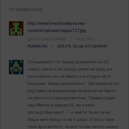
12 КОМЕНТАРА
http://www.lovechtoday.eu/wp-
content/uploads/wppa/127.jpg
ДАНЧО ЗАВЕРДЖИЕВ
30.03.2013
PERMALINK
ВЛЕЗТЕ, ЗА ДА ОТГОВОРИТЕ
Отношението по повод решенията на ОС
съвет, както и по повод целия ни град а и
към самите нас на Кмета е все едно му е
бащения. Каква арогантност. Три мандата по
ред няма ни разделение на власти ни Закон
за местното самоуправление. Прави струва
наш Минчо и накрая ОС му е като
наследствен имот.. Г-н кмете, ти не си ни
баща нито баща ти ни е дядо. Стига с тази
твоя арогантност, че все ти наи-много знаеш