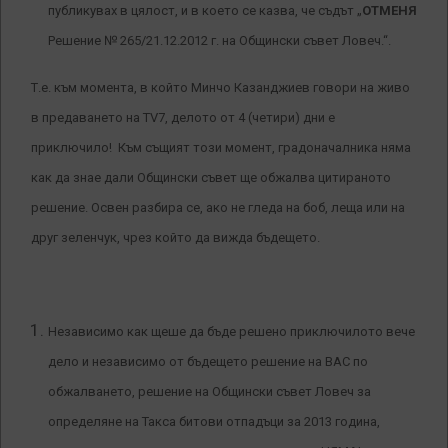
публикувах в цялост, и в което се казва, че съдът „
ОТМЕНЯ
Решение № 265/21.12.2012 г. на Общински съвет Ловеч.“.
Т.е. към момента, в който Минчо Казанджиев говори на живо
в предаването на TV7, делото от 4 (четири) дни е
приключило! Към същият този момент, градоначалника няма
как да знае дали Общински съвет ще обжалва цитираното
решение. Освен разбира се, ако не гледа на боб, леща или на
друг зеленчук, чрез който да вижда бъдещето.
Независимо как щеше да бъде решено приключилото вече
дело и независимо от бъдещето решение на ВАС по
обжалването, решение на Общински съвет Ловеч за
определяне на Такса битови отпадъци за 2013 година,