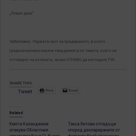
„Ловеч днес“
Забележка: Първата част на предаването, в която
градоначалника изрече твърденията по темата, които не
отговарят на истината, може ОТНОВО да изгледате ТУК.
SHARE THIS:
Print
Email
Tweet
Related
Кмета Казанджиев
Такса битови отпадъци
атакува Областния
според декларираните от
управител Ваня Събчева
фирмите брой служители,