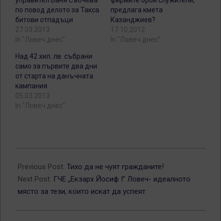
по повод делото за Такса
предлага кмета
битови отпадъци
Казанджиев?
27.03.2013
17.10.2012
In "Ловеч днес"
In "Ловеч днес"
Над 42 хил. лв. събрани
само за първите два дни
от старта на данъчната
кампания
05.03.2013
In "Ловеч днес"
2013-
03-
Previous Post:
Тихо да не чуят гражданите!
27
Next Post:
ГЧЕ „Екзарх Йосиф I” Ловеч- идеалното
място за тези, които искат да успеят