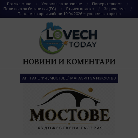
Skip
Връзка с нас
Условия за ползване
Поверителност
Политика за бисквитки (ЕС)
Етичен кодекс
За реклама
to
Парламентарни избори 19.04.2026 – условия и тарифа
content
НОВИНИ И КОМЕНТАРИ
АРТ ГАЛЕРИЯ „МОСТОВЕ“ МАГАЗИН ЗА ИЗКУСТВО