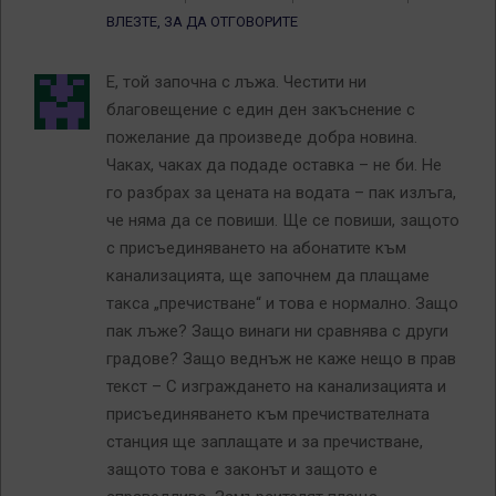
ВЛЕЗТЕ, ЗА ДА ОТГОВОРИТЕ
Е, той започна с лъжа. Честити ни
благовещение с един ден закъснение с
пожелание да произведе добра новина.
Чаках, чаках да подаде оставка – не би. Не
го разбрах за цената на водата – пак излъга,
че няма да се повиши. Ще се повиши, защото
с присъединяването на абонатите към
канализацията, ще започнем да плащаме
такса „пречистване“ и това е нормално. Защо
пак лъже? Защо винаги ни сравнява с други
градове? Защо веднъж не каже нещо в прав
текст – С изграждането на канализацията и
присъединяването към пречиствателната
станция ще заплащате и за пречистване,
защото това е законът и защото е