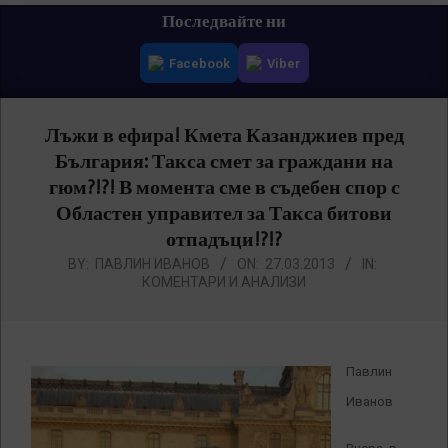
Primary
Последвайте ни
Navigation
Facebook
Viber
Menu
Лъжи в ефира! Кмета Казанджиев пред
България: Такса смет за граждани на
гюм?!?! В момента сме в съдебен спор с
Областен управител за Такса битови
отпадъци!?!?
BY:
ПАВЛИН ИВАНОВ
ON:
27.03.2013
IN:
КОМЕНТАРИ И АНАЛИЗИ
Павлин
Иванов