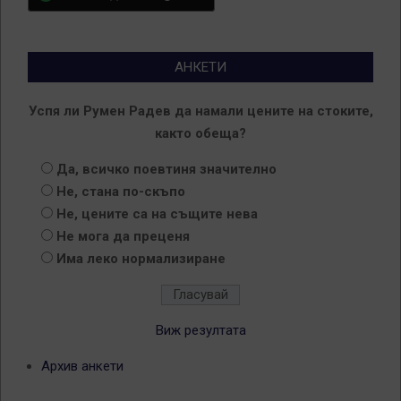
АНКЕТИ
Успя ли Румен Радев да намали цените на стоките,
както обеща?
Да, всичко поевтиня значително
Не, стана по-скъпо
Не, цените са на същите нева
Не мога да преценя
Има леко нормализиране
Виж резултата
Архив анкети