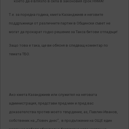
което да е влязло в сила в законовия срок НЯМА!
Т.е. за поредна година, кмета Казанджиев и неговите
поддръжници от различните партии в Общински съвет не
могат да прокарат годно решение за Такса битови отпадъци!
Защо това е така, ще ви обясня в следващ коментар по
темата ТБО.
Ако кмета Казанджиев или служител на неговата
администрация, представи пред мен и пред вас
доказателства против моето твърдение, аз, Павлин Иванов,
собственик на „Ловеч днес“, в продължение на ОЩЕ един