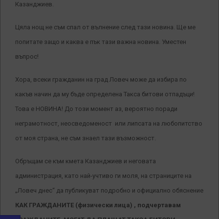
Казанджиев.
Цяла нощ не съм спал от вълнение след тази новина. Ще ме
попитате защо и каква е пък тази важна новина. Уместен
въпрос!
Хора, всеки гражданин на град Ловеч може да избира по
какъв начин да му бъде определена Такса битови отпадъци!
Това е НОВИНА! До този момент аз, вероятно поради
неграмотност, неосведоменост или липсата на любопитство
от моя страна, не съм знаел тази възможност.
Обръщам се към кмета Казанджиев и неговата
администрация, като най-учтиво ги моля, на страниците на
„Ловеч днес“ да публикуват подробно и официално обяснение
КАК ГРАЖДАНИТЕ (физически лица) , подчертавам