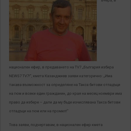
Вчера, в
национален ефир, в предаването на TV7 „България избира
NEWS7 TV7!“, кмета Казанджиев заяви категорично: „Има
такава възможност за определяне на Такса битови отпадъци
на гюм и всеки един гражданин, до края на месец ноември има
право да избере – дали да му бъде изчислявана Такса битови
отпадъци на гюм или на промил!“
Това заяви, подчертавам, в национален ефир кмета