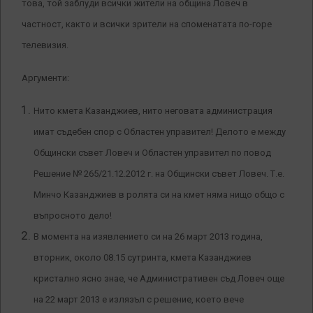
това, той заблуди всички жители на община Ловеч в
частност, както и всички зрители на споменатата по-горе
телевизия.
Аргументи:
Нито кмета Казанджиев, нито неговата администрация
имат съдебен спор с Областен управител! Делото е между
Общински съвет Ловеч и Областен управител по повод
Решение № 265/21.12.2012 г. на Общински съвет Ловеч. Т.е.
Минчо Казанджиев в ролята си на кмет няма нищо общо с
въпросното дело!
В момента на изявлението си на 26 март 2013 година,
вторник, около 08.15 сутринта, кмета Казанджиев
кристално ясно знае, че Административен съд Ловеч още
на 22 март 2013 е излязъл с решение, което вече