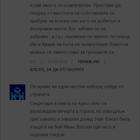
и най-много си компетентен. Престани да
гледаш от висотата на собствената си
трибуна за всички нас като на добитък и
безправни илоти. Бог забавя но не
забравя….а със скромния си принос по повод
Мега Храма на пъпа на лилипутския Ловеч не
можеш се омилостиви за греховете си.
N.E.
29.03.2013
PERMALINK
ВЛЕЗТЕ, ЗА ДА ОТГОВОРИТЕ
По време на едни местни избори, нейде из
страната:
Секретаря и кмета на едно село се
разхождали вечерта в гората, но изведнъж
притъмняло и завалял дъжд. Най-близо била
къщата на бай Иван. Влезли при него и
седнали гладни: