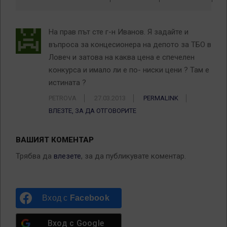
На прав път сте г-н Иванов. Я задайте и
въпроса за концесионера на депото за ТБО в
Ловеч и затова на каква цена е спечелен
конкурса и имало ли е по- ниски цени ? Там е
истината ?
PETROVA
27.03.2013
PERMALINK
ВЛЕЗТЕ, ЗА ДА ОТГОВОРИТЕ
ВАШИЯТ КОМЕНТАР
Трябва да
влезете
, за да публикувате коментар.
Вход с
Facebook
Вход с
Google