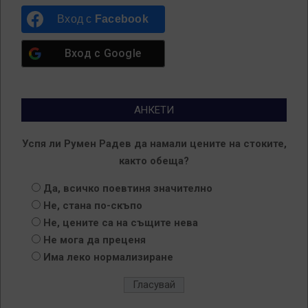
Вход с
Facebook
Вход с
Google
АНКЕТИ
Успя ли Румен Радев да намали цените на стоките,
както обеща?
Да, всичко поевтиня значително
Не, стана по-скъпо
Не, цените са на същите нева
Не мога да преценя
Има леко нормализиране