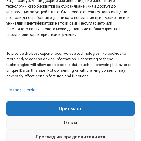
За да осигурим най-добрите изживявания, ние използваме
БИЗНЕС
технологии като бисквитки за съхраняване и/или достъп до
информация за устройството. Съгласието с тези технологии ще ни
Арт галерия "Мостове" – магазин за изкуство
позволи да обработваме данни като поведение при сърфиране или
уникални идентификатори на този сайт. Несъгласието или
СЕВЕРОЗАПАДА ИНФОРМАЦИОНЕН БИЗНЕС
оттеглянето на съгласието може да повлияе неблагоприятно на
ТУРИСТИЧЕСКИ КЛЪСТЕР
определени характеристики и функции.
ИНСТИТУЦИИ В ЛОВЕЧ
To provide the best experiences, we use technologies like cookies to
store and/or access device information. Consenting to these
technologies will allow us to process data such as browsing behavior or
Административен съд Ловеч
unique IDs on this site. Not consenting or withdrawing consent, may
adversely affect certain features and functions.
Областна администрация Ловеч
Община Ловеч
Manage services
ОДМВР Ловеч
Окръжен съд Ловеч
Районен съд Ловеч
Приемане
Отказ
Преглед на предпочитанията