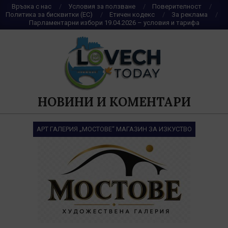
Skip
Връзка с нас
Условия за ползване
Поверителност
Политика за бисквитки (ЕС)
Етичен кодекс
За реклама
to
Парламентарни избори 19.04.2026 – условия и тарифа
content
НОВИНИ И КОМЕНТАРИ
АРТ ГАЛЕРИЯ „МОСТОВЕ“ МАГАЗИН ЗА ИЗКУСТВО