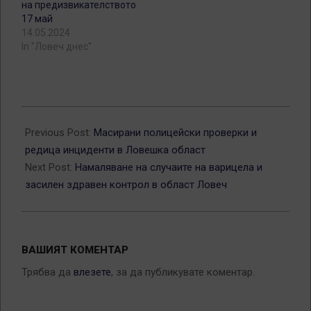
на предизвикателството
17 май
14.05.2024
In "Ловеч днес"
2025-
05-
Previous Post:
Масирани полицейски проверки и
19
редица инциденти в Ловешка област
Next Post:
Намаляване на случаите на варицела и
засилен здравен контрол в област Ловеч
ВАШИЯТ КОМЕНТАР
Трябва да
влезете
, за да публикувате коментар.