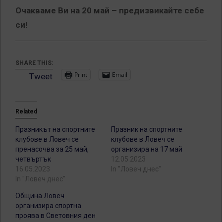
Очакваме Ви на 20 май – предизвикайте себе
си!
SHARE THIS:
Print
Email
Tweet
Related
Празникът на спортните
Празник на спортните
клубове в Ловеч се
клубове в Ловеч се
пренасочва за 25 май,
организира на 17 май
четвъртък
12.05.2023
16.05.2023
In "Ловеч днес"
In "Ловеч днес"
Община Ловеч
организира спортна
проява в Световния ден