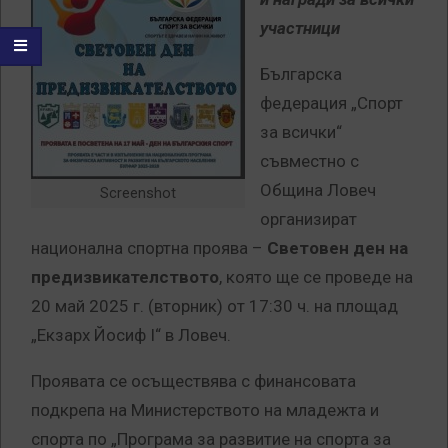
участници
Българска
федерация „Спорт
за всички“
съвместно с
Община Ловеч
Screenshot
организират
национална спортна проява –
Световен ден на
предизвикателството
, която ще се проведе на
20 май 2025 г. (вторник) от 17:30 ч. на площад
„Екзарх Йосиф I“ в Ловеч.
Проявата се осъществява с финансовата
подкрепа на Министерството на младежта и
спорта по „Програма за развитие на спорта за