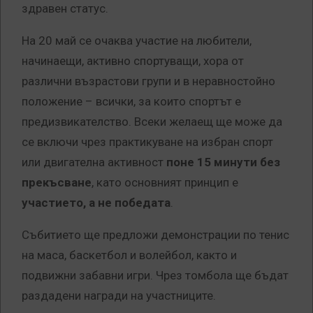
здравен статус.
На 20 май се очаква участие на любители,
начинаещи, активно спортуващи, хора от
различни възрастови групи и в неравностойно
положение – всички, за които спортът е
предизвикателство. Всеки желаещ ще може да
се включи чрез практикуване на избран спорт
или двигателна активност
поне 15 минути без
прекъсване
, като основният принцип е
участието, а не победата
.
Събитието ще предложи демонстрации по тенис
на маса, баскетбол и волейбол, както и
подвижни забавни игри. Чрез томбола ще бъдат
раздадени награди на участниците.