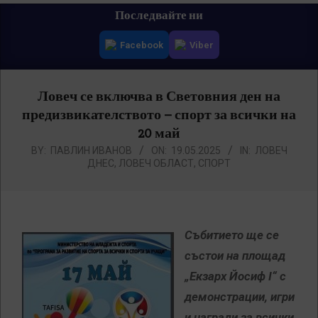
Primary
Последвайте ни
Navigation
Facebook
Viber
Menu
Ловеч се включва в Световния ден на
предизвикателството – спорт за всички на
20 май
BY:
ПАВЛИН ИВАНОВ
ON:
19.05.2025
IN:
ЛОВЕЧ
ДНЕС
,
ЛОВЕЧ ОБЛАСТ
,
СПОРТ
Събитието ще се
състои на площад
„Екзарх Йосиф I“ с
демонстрации, игри
и награди за всички