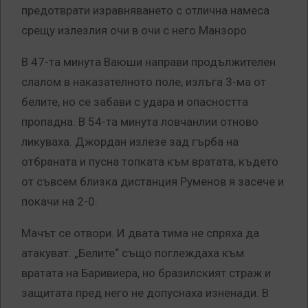
предотврати изравняването с отлична намеса
срещу излезлия очи в очи с него Манзоро.
В 47-та минута Ваюши направи продължителен
слалом в наказателното поле, излъга 3-ма от
белите, но се забави с удара и опасността
пропадна. В 54-та минута ловчанлии отново
ликуваха. Джордан излезе зад гърба на
отбраната и пусна топката към вратата, където
от съвсем близка дистанция Руменов я засече и
покачи на 2-0.
Мачът се отвори. И двата тима не спряха да
атакуват. „Белите“ също поглеждаха към
вратата на Баривиера, но бразилският страж и
защитата пред него не допуснаха изненади. В