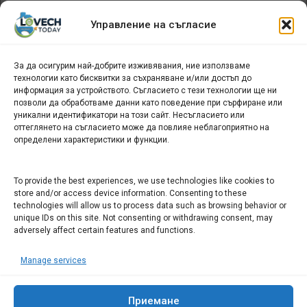
Архив
Управление на съгласие
новини
За да осигурим най-добрите изживявания, ние използваме
БИЗНЕС
технологии като бисквитки за съхраняване и/или достъп до
информация за устройството. Съгласието с тези технологии ще ни
Арт галерия "Мостове" – магазин за изкуство
позволи да обработваме данни като поведение при сърфиране или
уникални идентификатори на този сайт. Несъгласието или
СЕВЕРОЗАПАДА ИНФОРМАЦИОНЕН БИЗНЕС
оттеглянето на съгласието може да повлияе неблагоприятно на
ТУРИСТИЧЕСКИ КЛЪСТЕР
определени характеристики и функции.
ИНСТИТУЦИИ В ЛОВЕЧ
To provide the best experiences, we use technologies like cookies to
store and/or access device information. Consenting to these
technologies will allow us to process data such as browsing behavior or
Административен съд Ловеч
unique IDs on this site. Not consenting or withdrawing consent, may
Областна администрация Ловеч
adversely affect certain features and functions.
Община Ловеч
Manage services
ОДМВР Ловеч
Окръжен съд Ловеч
Районен съд Ловеч
Приемане