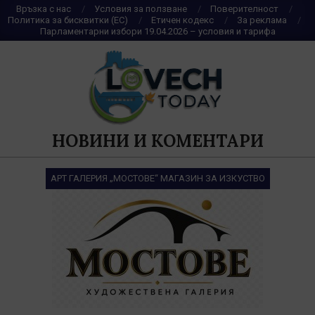
Skip
Връзка с нас
Условия за ползване
Поверителност
Политика за бисквитки (ЕС)
Етичен кодекс
За реклама
to
Парламентарни избори 19.04.2026 – условия и тарифа
content
НОВИНИ И КОМЕНТАРИ
АРТ ГАЛЕРИЯ „МОСТОВЕ“ МАГАЗИН ЗА ИЗКУСТВО