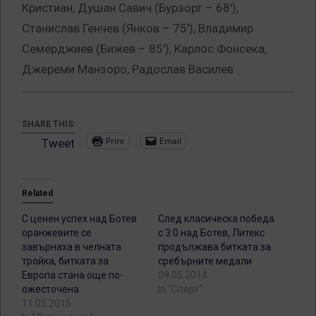
Кристиан, Душан Савич (Бурзорг – 68′),
Станислав Генчев (Янков – 75′), Владимир
Семерджиев (Бижев – 85′), Карлос Фонсека,
Джереми Манзоро, Радослав Василев
SHARE THIS:
Print
Email
Tweet
Related
С ценен успех над Ботев
След класическа победа
оранжевите се
с 3:0 над Ботев, Литекс
завърнаха в челната
продължава битката за
тройка, битката за
сребърните медали
Европа стана още по-
09.05.2014
ожесточена
In "Спорт"
11.05.2015