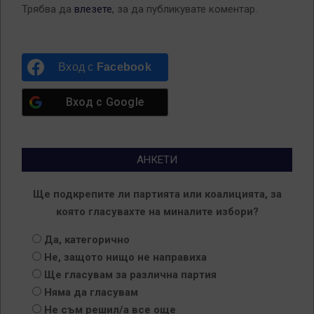
Трябва да
влезете
, за да публикувате коментар.
Вход с
Facebook
Вход с
Google
АНКЕТИ
Ще подкрепите ли партията или коалицията, за
която гласувахте на миналите избори?
Да, категорично
Не, защото нищо не направиха
Ще гласувам за различна партия
Няма да гласувам
Не съм решил/а все още