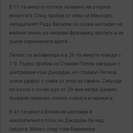
В 11-та минута гостите за малко не откриха
резултата. След пробив от ляво на Манзоро,
нападателят Радо Василев се озова непокрит на
малкия пенал, но направи фрапиращ пропуск и не
уцели опразнената врата.
Литекс се активизира и в 26-та минута поведе с
1-0. Първо пробив на Страхил Попов завърши с
центриране към Джордан, но стражът Петков
спаси ударът с глава от упор на тарана. Секунди
по-късно с точен шут от 20-ина метра Данило
Асприля технично оплете топката в мрежата.
В 41-та минута Божиков центрира в
наказателното поле, но Джордан би над
гредата. Малко след това Баривиера