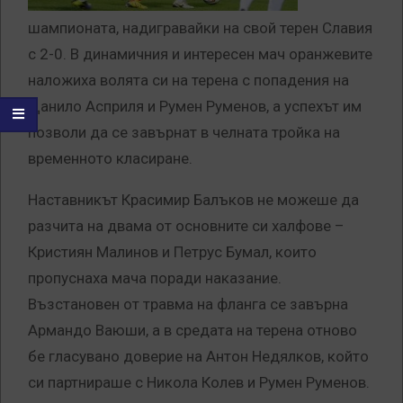
шампионата, надигравайки на свой терен Славия
с 2-0. В динамичния и интересен мач оранжевите
наложиха волята си на терена с попадения на
Данило Асприля и Румен Руменов, а успехът им
позволи да се завърнат в челната тройка на
временното класиране.
Наставникът Красимир Балъков не можеше да
разчита на двама от основните си халфове –
Кристиян Малинов и Петрус Бумал, които
пропуснаха мача поради наказание.
Възстановен от травма на фланга се завърна
Армандо Ваюши, а в средата на терена отново
бе гласувано доверие на Антон Недялков, който
си партнираше с Никола Колев и Румен Руменов.