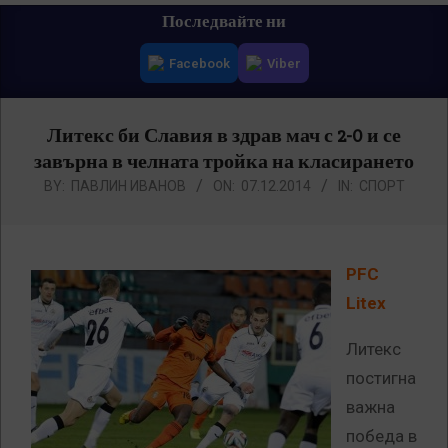
Primary
Последвайте ни
Navigation
Facebook
Viber
Menu
Литекс би Славия в здрав мач с 2-0 и се
завърна в челната тройка на класирането
BY:
ПАВЛИН ИВАНОВ
ON:
07.12.2014
IN:
СПОРТ
PFC
Litex
Литекс
постигна
важна
победа в