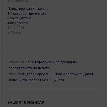
In "Ловеч днес"
Литекс прегази Хасково с
1-4 като гост, ще зимува
на 4-то място в
класирането
13.12.2014
In "Спорт"
2014-
12-
Previous Post:
Стафилококи са причинили
07
заболяването на децата
Next Post:
„Глас народен“ – Ловеч алармира: Дават
Ловешката крепост на Общината
ВАШИЯТ КОМЕНТАР