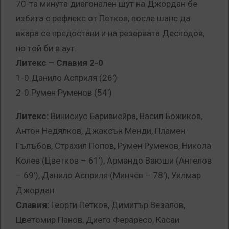
70-та минута диагонален шут на Джордан бе
избита с рефлекс от Петков, после шанс да
вкара се предостави и на резервата Десподов,
но той би в аут.
Литекс – Славия 2-0
1-0 Данило Асприля (26′)
2-0 Румен Руменов (54′)
Литекс:
Винисиус Баривиейра, Васил Божиков,
Антон Недялков, Джаксън Менди, Пламен
Гълъбов, Страхил Попов, Румен Руменов, Никола
Колев (Цветков – 61′), Армандо Ваюши (Ангелов
– 69′), Данило Асприля (Минчев – 78′), Уилмар
Джордан
Славия:
Георги Петков, Димитър Везалов,
Цветомир Панов, Диего Фераресо, Касаи