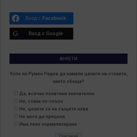
Вход с
Facebook
Вход с
Google
АНКЕТИ
Успя ли Румен Радев да намали цените на стоките,
както обеща?
Да, всичко поевтиня значително
Не, стана по-скъпо
Не, цените са на същите нева
Не мога да преценя
Има леко нормализиране