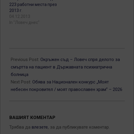
223 работни места през
2013 г.
04.12.2013
In "Ловеч днес"
2026-
02-
Previous Post:
Окръжен съд – Ловеч спря делото за
06
смъртта на пациент в Държавната психиатрична
болница
Next Post:
Обява за Национален конкурс „Моят
небесен покровител / моят православен храм” – 2026
ВАШИЯТ КОМЕНТАР
Трябва да
влезете
, за да публикувате коментар.