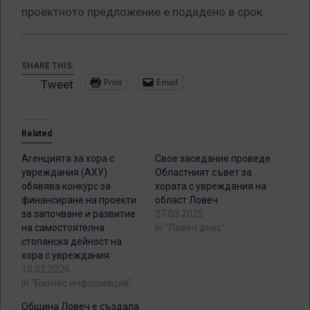
проектното предложение е подадено в срок.
SHARE THIS:
Print
Email
Tweet
Related
Агенцията за хора с
Свое заседание проведе
увреждания (АХУ)
Областният съвет за
обявява конкурс за
хората с увреждания на
финансиране на проекти
област Ловеч
за започване и развитие
27.03.2025
на самостоятелна
In "Ловеч днес"
стопанска дейност на
хора с увреждания
10.02.2026
In "Бизнес информация"
Община Ловеч е създала