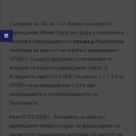
Съгласно чл. 44, ал.1 от Закона за хората с
увреждания, Министърът на труда и социалната
политика утвърждава със
заповед
Национална
програма за заетост на хората с увреждания /
НПЗХУ/. Същата програма се изпълнява от
Агенция за хората с увреждания /АХУ/, а
Агенция по заетостта /АЗ/, съгласно т.7.1.3.2 от
НПЗХУ си взаимодейства с АХУ при
реализацията и популяризирането на
Програмата.
Към 03.02.2026 г. Агенцията за хората с
увреждания обяви конкурс за финансиране на
проекти по Национална програма за заетост на