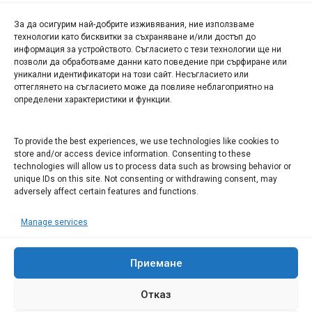
За да осигурим най-добрите изживявания, ние използваме
БИЗНЕС
технологии като бисквитки за съхраняване и/или достъп до
информация за устройството. Съгласието с тези технологии ще ни
Арт галерия "Мостове" – магазин за изкуство
позволи да обработваме данни като поведение при сърфиране или
уникални идентификатори на този сайт. Несъгласието или
СЕВЕРОЗАПАДА ИНФОРМАЦИОНЕН БИЗНЕС
оттеглянето на съгласието може да повлияе неблагоприятно на
ТУРИСТИЧЕСКИ КЛЪСТЕР
определени характеристики и функции.
ИНСТИТУЦИИ В ЛОВЕЧ
To provide the best experiences, we use technologies like cookies to
store and/or access device information. Consenting to these
technologies will allow us to process data such as browsing behavior or
Административен съд Ловеч
unique IDs on this site. Not consenting or withdrawing consent, may
Областна администрация Ловеч
adversely affect certain features and functions.
Община Ловеч
Manage services
ОДМВР Ловеч
Окръжен съд Ловеч
Районен съд Ловеч
Приемане
Отказ