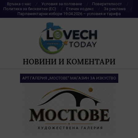
Skip
Връзка с нас
Условия за ползване
Поверителност
Политика за бисквитки (ЕС)
Етичен кодекс
За реклама
to
Парламентарни избори 19.04.2026 – условия и тарифа
content
НОВИНИ И КОМЕНТАРИ
АРТ ГАЛЕРИЯ „МОСТОВЕ“ МАГАЗИН ЗА ИЗКУСТВО