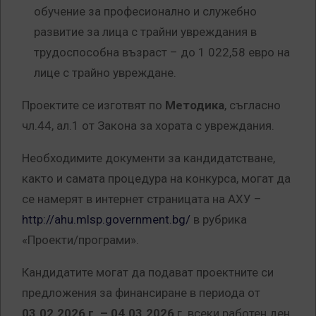
обучение за професионално и служебно
развитие за лица с трайни увреждания в
трудоспособна възраст – до 1 022,58 евро на
лице с трайно увреждане.
Проектите се изготвят по
Методика
, съгласно
чл.44, ал.1 от Закона за хората с увреждания.
Необходимите документи за кандидатстване,
както и самата процедура на конкурса, могат да
се намерят в интернет страницата на АХУ –
http://ahu.mlsp.government.bg/
в рубрика
«Проекти/програми».
Кандидатите могат да подават проектните си
предложения за финансиране в периода от
03
.0
2
.202
6
г. –
04
.0
3
.202
6
г. всеки работен ден.