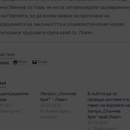
нчо Минчев за това, че не са сигнализирали своевременн
 на Партията, за да вземе мерки за пресичане на
вращенията на законността и социалистическия морал,
пускани в трудовата група край гр. Ловеч.
RE THIS:
Print
Email
weet
ated
нцентрационни
Лагерът „Слънчев
В събота ще се
ери
бряг” – Ловеч
проведе шествието в
03.2017
25.03.2016
памет на жертвите на
"Ловеч днес"
In "Коментари и
лагера „Слънчев
анализи"
бряг“ край Ловеч
24.03.2023
In "Ловеч днес"