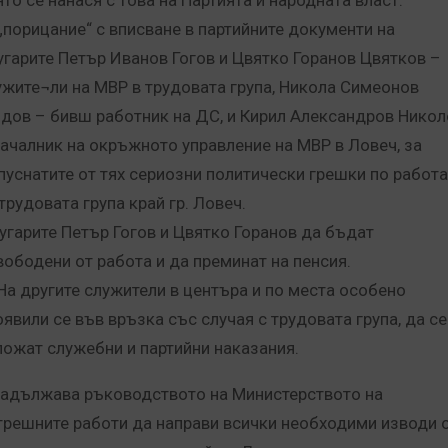
ято се нанася с това на Партията и народната власт.
 „порицание“ с вписване в партийните документи на
угарите Петър Иванов Гогов и Цвятко Горанов Цвятков –
ужите¬ли на МВР в трудовата група, Никола Симеонов
здов – бивш работник на ДС, и Кирил Александров Никол
началник на окръжното управление на МВР в Ловеч, за
пуснатите от тях сериозни политически грешки по работ
трудовата група край гр. Ловеч.
угарите Петър Гогов и Цвятко Горанов да бъдат
вободени от работа и да преминат на пенсия.
 На другите служители в центъра и по места особено
оявили се във връзка със случая с трудовата група, да се
ложат служебни и партийни наказания.
Задължава ръководството на Министерството на
трешните работи да направи всички необходими изводи 