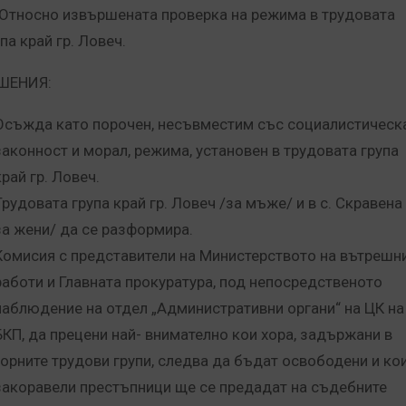
. Относно извършената проверка на режима в трудовата
па край гр. Ловеч.
ШЕНИЯ:
Осъжда като порочен, несъвместим със социалистическ
законност и морал, режима, установен в трудовата група
край гр. Ловеч.
Трудовата група край гр. Ловеч /за мъже/ и в с. Скравена 
за жени/ да се разформира.
Комисия с представители на Министерството на вътрешн
работи и Главната прокуратура, под непосредственото
наблюдение на отдел „Административни органи“ на ЦК на
БКП, да прецени най- внимателно кои хора, задържани в
горните трудови групи, следва да бъдат освободени и ко
закоравели престъпници ще се предадат на съдебните