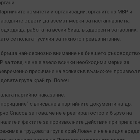
органи.
Партийните комитети и организации, органите на МВР и
народните съвети да вземат мерки за настаняване на
подходяща работа на всеки бивш въдворен и затворник,
като се полагат усилия за тяхното превъзпитание.
Обръща най-сериозно внимание на бившето ръководство
Р за това, че не е взело всички необходими мерки за
оевременно пресичане на всякакъв възможен произвол 
довата група край гр. Ловеч.
Налага партийно наказание:
 „порицание“ с вписване в партийните документи на др.
рчо Спасов за това, че не е реагирал остро и бързо на
гналите и фактите за произволните действия при прилага
 режима в трудовата група край Ловеч и не е видял вреда