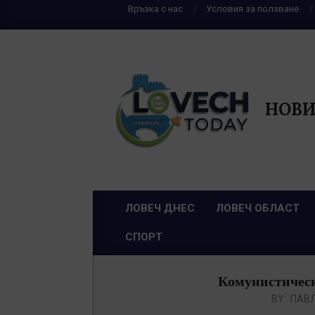
Skip
Връзка с нас
Условия за ползване
to
content
НОВИ
ЛОВЕЧ ДНЕС
ЛОВЕЧ ОБЛАСТ
Primary
СПОРТ
Navigation
Menu
Комунистически
BY:
ПАВ