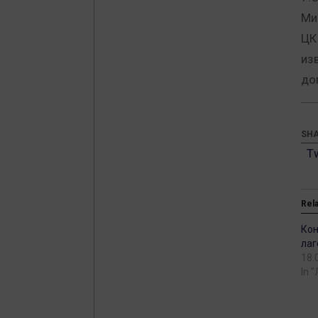
Ми
ЦК
из
до
SHA
T
Rel
Ко
лаг
18.
In 