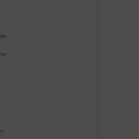
ов
ата
от