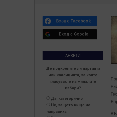
Вход с
Facebook
Вход с
Google
АНКЕТИ
Ще подкрепите ли партията
или коалицията, за която
Пр
гласувахте на миналите
Ра
избори?
Ге
Да, категорично
Бо
Не, защото нищо не
направиха
ВЪ