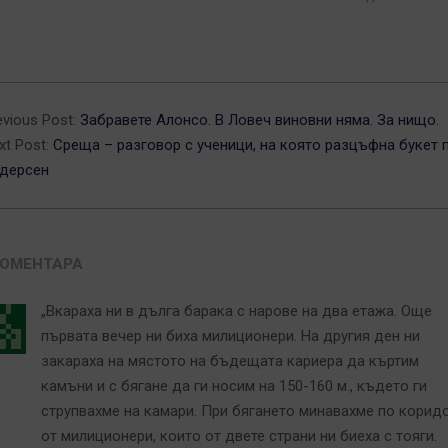
5-
evious Post:
Забравете Алонсо. В Ловеч виновни няма. За нищо.
xt Post:
Среща – разговор с ученици, на която разцъфна букет 
дерсен
КОМЕНТАРА
„Вкараха ни в дълга барака с нарове на два етажа. Още
първата вечер ни биха милиционери. На другия ден ни
закараха на мястото на бъдещата кариера да къртим
камъни и с бягане да ги носим на 150-160 м., където ги
струпвахме на камари. При бягането минавахме по корид
от милиционери, които от двете страни ни биеха с тояги.