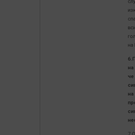
сл
из
сп
вс
го
на
6.
на
че
си
на
пр
си
не
7.