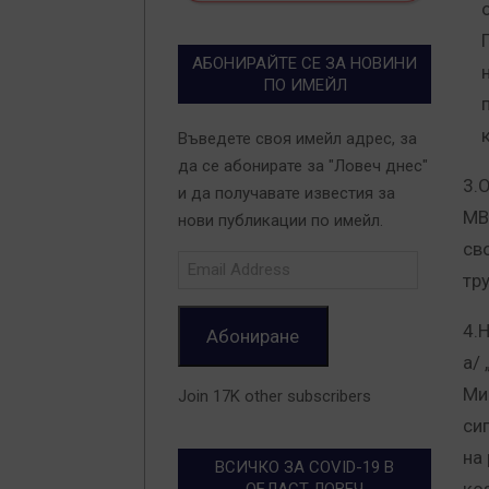
АБОНИРАЙТЕ СЕ ЗА НОВИНИ
ПО ИМЕЙЛ
Въведете своя имейл адрес, за
да се абонирате за "Ловеч днес"
3.
и да получавате известия за
МВ
нови публикации по имейл.
св
Email
тру
Address
4.
Абониране
а/
Ми
Join 17K other subscribers
си
на
ВСИЧКО ЗА COVID-19 В
ОБЛАСТ ЛОВЕЧ