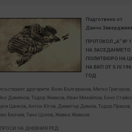
Подготвено от
Данчо Заверджие
ПРОТОКОЛ „А“ № 1
НА ЗАСЕДАНИЕТО
ПОЛИТБЮРО НА Ц
НА БКП ОТ 5.IV.196
ГОД.
исъствуват другарите: Боян Българанов, Митко Григоров,
йко Дамянов, Тодор Живков, Иван Михайлов, Енчо Стайко
орги Цанков, Антон Югов, Димитър Димов, Тодор Прахов,
рис Белчев, Тано Цолов, Живко Живков
ПРОСИ НА ДНЕВНИЯ РЕД: