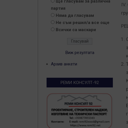
Ще гласувам за различна
IV
партия
гру
Няма да гласувам
Не съм решил/а все още
РЕ
Всички са маскари
Виж резултата
Архив анкети
РЕМИ КОНСУЛТ-92