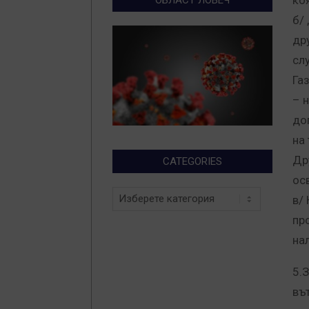
ко
б/
др
сл
Га
– 
до
на 
Др
CATEGORIES
ос
Categories
в/
пр
на
5.
въ