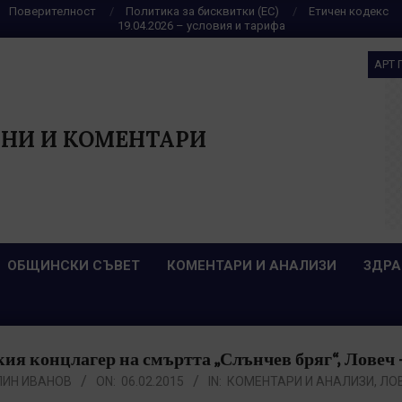
Поверителност
Политика за бисквитки (ЕС)
Етичен кодекс
19.04.2026 – условия и тарифа
АРТ 
НИ И КОМЕНТАРИ
ОБЩИНСКИ СЪВЕТ
КОМЕНТАРИ И АНАЛИЗИ
ЗДРА
я концлагер на смъртта „Слънчев бряг“, Ловеч – 19
ЛИН ИВАНОВ
ON:
06.02.2015
IN:
КОМЕНТАРИ И АНАЛИЗИ
,
ЛО