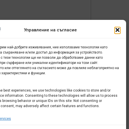
Управление на съгласие
урим най-добрите изживявания, ние използваме технологии като
за съхраняване и/или достъп до информация за устройството.
 с тези технологии ще ни позволи да обработваме данни като
при сърфиране или уникални идентификатори на този сайт.
то или оттеглянето на съгласието може да повлияе неблагоприятно на
 характеристики и функции.
he best experiences, we use technologies like cookies to store and/or
e information. Consenting to these technologies will allow us to process
 browsing behavior or unique IDs on this site. Not consenting or
 consent, may adversely affect certain features and functions.
rvices