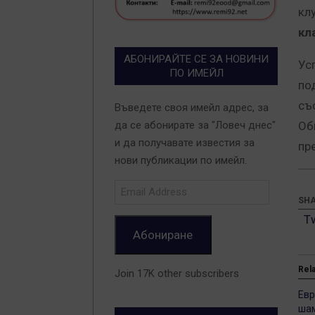
кл
кл
АБОНИРАЙТЕ СЕ ЗА НОВИНИ
Ус
ПО ИМЕЙЛ
по
съ
Въведете своя имейл адрес, за
Об
да се абонирате за "Ловеч днес"
и да получавате известия за
пр
нови публикации по имейл.
Email
Address
SHA
T
Абониране
Rel
Join 17K other subscribers
Евр
шам