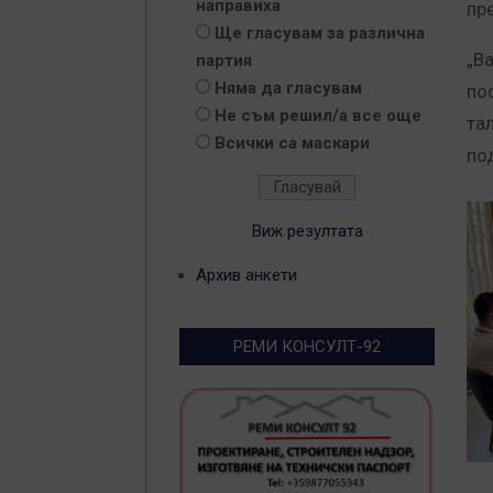
направиха
пр
Ще гласувам за различна
„В
партия
Няма да гласувам
по
Не съм решил/а все още
та
Всички са маскари
по
Виж резултата
Архив анкети
РЕМИ КОНСУЛТ-92