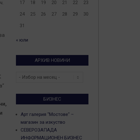
ч.
17
18
19
20
21
22
23
24
25
26
27
28
29
30
31
за
« юли
АРХИВ НОВИНИ
Архив
К
новини
а“
0
БИЗНЕС
ни,
и
Арт галерия "Мостове" –
магазин за изкуство
СЕВЕРОЗАПАДА
ИНФОРМАЦИОНЕН БИЗНЕС