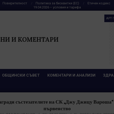
Поверителност
Политика за бисквитки (ЕС)
Етичен кодекс
19.04.2026 – условия и тарифа
АРТ 
НИ И КОМЕНТАРИ
ОБЩИНСКИ СЪВЕТ
КОМЕНТАРИ И АНАЛИЗИ
ЗДРА
ради състезателите на СК „Джу Джицу Вароша“ 
първенство