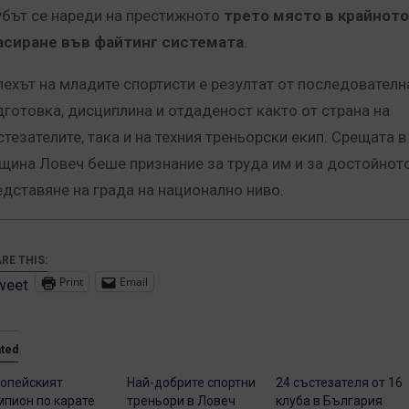
убът се нареди на престижното
трето място в крайното
асиране във файтинг системата
.
пехът на младите спортисти е резултат от последователн
дготовка, дисциплина и отдаденост както от страна на
стезателите, така и на техния треньорски екип. Срещата в
щина Ловеч беше признание за труда им и за достойнот
едставяне на града на национално ниво.
RE THIS:
Print
Email
weet
ated
опейският
Най-добрите спортни
24 състезателя от 16
пион по карате
треньори в Ловеч
клуба в България