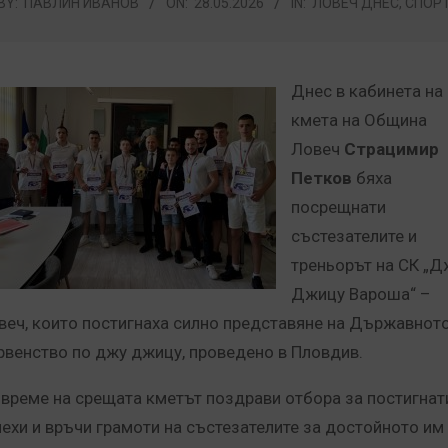
BY:
ПАВЛИН ИВАНОВ
ON:
28.05.2026
IN:
ЛОВЕЧ ДНЕС
,
СПОР
Днес в кабинета на
кмета на Община
Ловеч
Страцимир
Петков
бяха
посрещнати
състезателите и
треньорът на СК „Д
Джицу Вароша“ –
веч, които постигнаха силно представяне на Държавнот
рвенство по джу джицу, проведено в Пловдив.
 време на срещата кметът поздрави отбора за постигнат
пехи и връчи грамоти на състезателите за достойното им