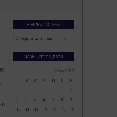
Т
НОВИНИ ПО ТЕМИ
Новини
по
теми
НОВИНИТЕ ПО ДАТИ
жу
август 2026
П
В
С
Ч
П
С
Н
о
1
2
3
4
5
6
7
8
9
ите
10
11
12
13
14
15
16