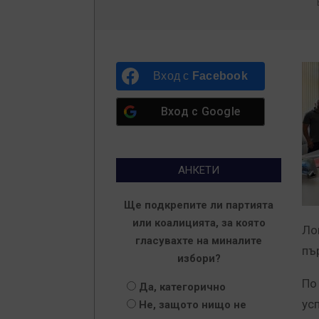
Вход с
Facebook
Вход с
Google
АНКЕТИ
Ще подкрепите ли партията
или коалицията, за която
Ло
гласувахте на миналите
пъ
избори?
По
Да, категорично
ус
Не, защото нищо не