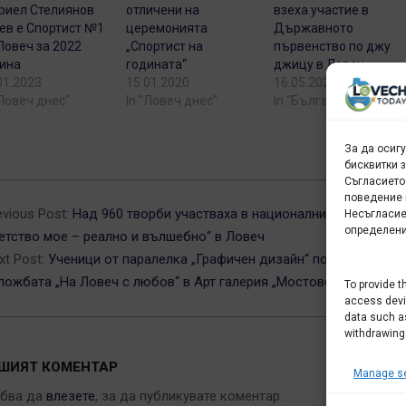
риел Стелиянов
отличени на
взеха участие в
ев е Спортист №1
церемонията
Държавното
Ловеч за 2022
„Спортист на
първенство по джу
ина
годината“
джицу в Ловеч
01.2023
15.01.2020
16.05.2022
"Ловеч днес"
In "Ловеч днес"
In "България"
За да осиг
бисквитки 
Съгласието
6-
поведение 
evious Post:
Над 960 творби участваха в националния конкурс
Несъгласие
определени
етство мое – реално и вълшебно“ в Ловеч
xt Post:
Ученици от паралелка „Графичен дизайн“ посетиха
ложбата „На Ловеч с любов“ в Арт галерия „Мостове“
To provide t
access devic
data such as
withdrawing
ШИЯТ КОМЕНТАР
Manage se
ябва да
влезете
, за да публикувате коментар.