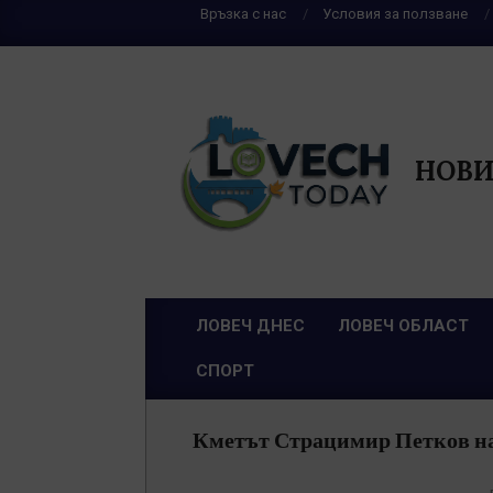
Skip
Връзка с нас
Условия за ползване
to
content
НОВИ
ЛОВЕЧ ДНЕС
ЛОВЕЧ ОБЛАСТ
Primary
СПОРТ
Navigation
Menu
Кметът Страцимир Петков наг