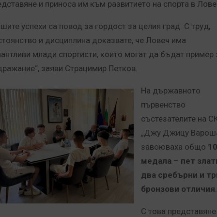
едставяне и приноса им към развитието на спорта в Лове
ашите успехи са повод за гордост за целия град. С труд,
стоянство и дисциплина доказвате, че Ловеч има
лантливи млади спортисти, които могат да бъдат пример 
дражание“, заяви Страцимир Петков.
На държавното
първенство
състезателите на С
„Джу Джицу Варош
завоюваха общо
1
медала
–
пет злат
два сребърни и тр
бронзови отличия
.
С това представяне