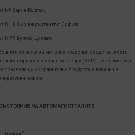
ът I-9 Варна-Бургас;
път II-18 Околовръстен път София;
ът II-99 Бургас-Царево.
браната не важи за моторни превозни средства, които
вършват превози на опасни товари (ADR), живи животни,
рзоразвалящи се хранителни продукти и товари на
мпературен режим.
. СЪСТОЯНИЕ НА АВТОМАГИСТРАЛИТЕ:
 „Тр
акия“: