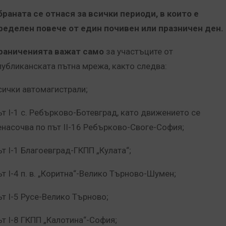
браната се отнася за всички периоди, в които е
ределен повече от един почивен или празничен ден.
раниченията важат само
за участъците от
публиканската пътна мрежа, както следва:
Всички автомагистрали;
път I-1 с. Ребърково-Ботевград, като движението се
енасочва по път II-16 Ребърково-Своге-София;
ът I-1 Благоевград-ГКПП „Кулата“;
ът I-4 п. в. „Коритна“-Велико Търново-Шумен;
ът I-5 Русе-Велико Търново;
ът I-8 ГКПП „Калотина“-София;