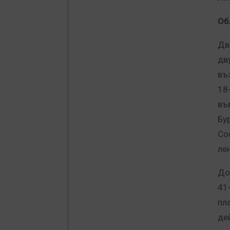
Об
Дв
дв
въ
18
въ
Бу
Со
ле
До
41
пл
де