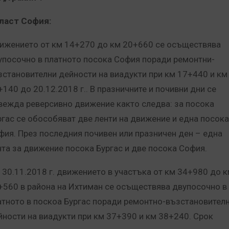
ласт София:
ижението от км 14+270 до км 20+660 се осъществява
упосочно в платното посока София поради ремонтни-
зстановителни дейности на виадукти при км 17+440 и км
+140 до 20.12.2018 г.. В празничните и почивни дни се
вежда реверсивно движение както следва: за посока
ргас се обособяват две ленти на движение и една посока
фия. През последния почивен или празничен ден – една
нта за движение посока Бургас и две посока София.
 30.11.2018 г. движението в участъка от км 34+980 до 
+560 в района на Ихтиман се осъществява двупосочно в
атното в поскоа Бургас поради ремонтно-възстановител
йности на виадукти при км 37+390 и км 38+240. Срок