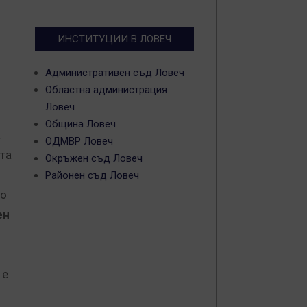
ИНСТИТУЦИИ В ЛОВЕЧ
Административен съд Ловеч
Областна администрация
Ловеч
Община Ловеч
а
ОДМВР Ловеч
ета
Окръжен съд Ловеч
Районен съд Ловеч
но
ен
 е