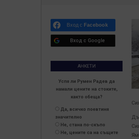
Вход с
Facebook
Вход с
Google
АНКЕТИ
Успя ли Румен Радев да
намали цените на стоките,
както обеща?
Си
Да, всичко поевтиня
Дъ
значително
Не, стана по-скъпо
Си
Не, цените са на същите
Ям