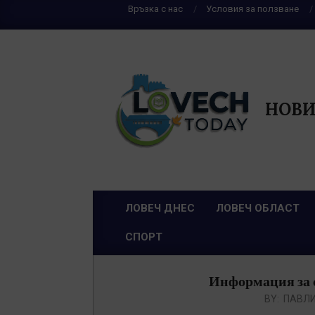
Skip
Връзка с нас
Условия за ползване
to
content
НОВИ
ЛОВЕЧ ДНЕС
ЛОВЕЧ ОБЛАСТ
Primary
СПОРТ
Navigation
Menu
Информация за съ
BY:
ПАВЛИ