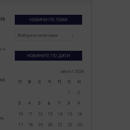
НА
НОВИНИ ПО ТЕМИ
Новини
по
теми
о +
НОВИНИТЕ ПО ДАТИ
август 2026
ър
П
В
С
Ч
П
С
Н
1
2
3
4
5
6
7
8
9
10
11
12
13
14
15
16
н,
17
18
19
20
21
22
23