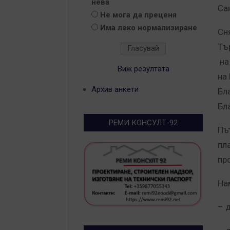
нева
Са
Не мога да преценя
Има леко нормализиране
Сн
Тъ
на 
Виж резултата
на
Архив анкети
Бл
Бл
РЕМИ КОНСУЛТ-92
Пъ
пл
пр
На
– 