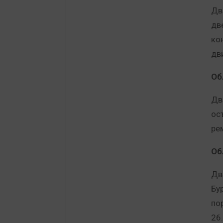
Дв
дв
ко
дв
Об
Дв
ос
ре
Об
Дв
Бу
по
26.