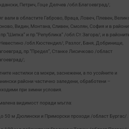
ндански, Петрич, Гоце Делчев /обл.Благоевград/;
яг вали в областите Габрово, Враца, Ловеч, Плевен, Велик
рново, Видин, Монтана, Сливен, Смолян, София и в райони
пр.“Шипка“ и пр.“Република“ /обл.Ст.Загора/; и в районит
 Невестино /обл.Кюстендил/; Разлог, Баня, Добринище,
агоевград, пр.“Предел“, Станке Лисичково /област
агоевград/;
тните настилки са мокри, заснежени, а по усойните и
анински райони частично заледени, обработени –
оходими при зимни условия.
малена видимост поради мъгла:
до 50 м Дюлински и Приморски проходи /област Бургас/.