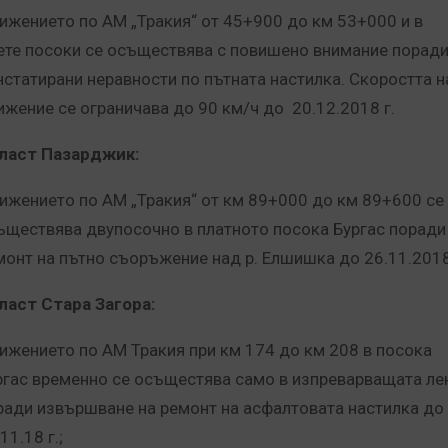
ижението по АМ „Тракия“ от 45+900 до км 53+000 и в
ете посоки се осъществява с повишено внимание порад
нстатирани неравности по пътната настилка. Скоростта н
ижение се ограничава до 90 км/ч до 20.12.2018 г.
ласт Пазарджик:
ижението по АМ „Тракия“ от км 89+000 до км 89+600 се
ъществява двупосочно в платното посока Бургас поради
монт на пътно съоръжение над р. Елшишка до 26.11.2018
ласт Стара Загора:
ижението по АМ Тракия при км 174 до км 208 в посока
ргас временно се осъщестява само в изпреварващата ле
ради извършване на ремонт на асфалтовата настилка до
11.18 г.;