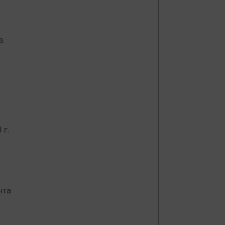
и
а
 г.
нта