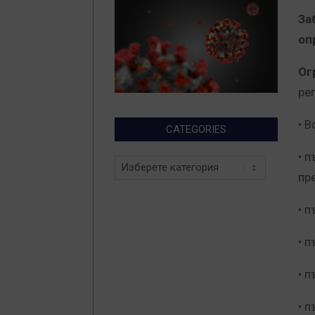
За
оп
Ог
ре
• 
CATEGORIES
• 
Categories
пр
• п
• п
• п
• п