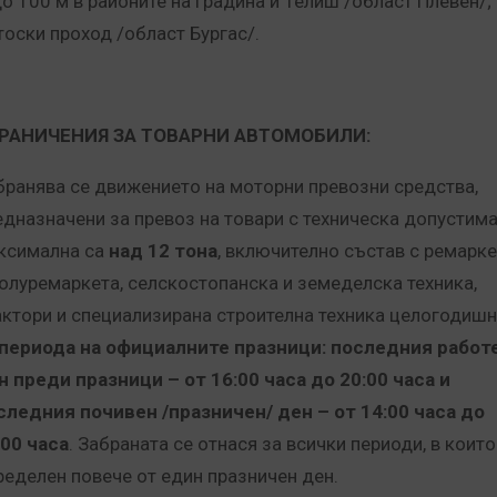
до 100 м в районите на Градина и Телиш /област Плевен/;
тоски проход /област Бургас/.
РАНИЧЕНИЯ ЗА ТОВАРНИ АВТОМОБИЛИ:
бранява се движението на моторни превозни средства,
едназначени за превоз на товари с техническа допустим
ксимална са
над 12 тона
, включително състав с ремарк
полуремаркета, селскостопанска и земеделска техника,
актори и специализирана строителна техника целогодиш
 периода на официалните празници:
последния работ
н преди празници – от 16:00 часа до 20:00 часа и
следния почивен /празничен/ ден – от 14:00 часа до
:00 часа
. Забраната се отнася за всички периоди, в които
ределен повече от един празничен ден.