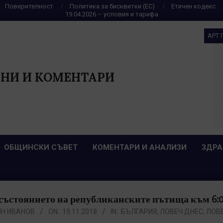
Поверителност
Политика за бисквитки (ЕС)
Етичен кодекс
19.04.2026 – условия и тарифа
АРТ 
НИ И КОМЕНТАРИ
ОБЩИНСКИ СЪВЕТ
КОМЕНТАРИ И АНАЛИЗИ
ЗДРА
стоянието на републиканските пътища към 6:00 ч.
Н ИВАНОВ
ON:
19.11.2018
IN:
БЪЛГАРИЯ
,
ЛОВЕЧ ДНЕС
,
ЛОВ