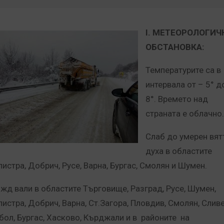
І. МЕТЕОРОЛОГИЧ
ОБСТАНОВКА:
Температурите са в
интервала от – 5° д
8°. Времето над
страната е облачно.
Слаб до умерен вят
духа в областите
листра, Добрич, Русе, Варна, Бургас, Смолян и Шумен.
жд вали в областите Търговище, Разград, Русе, Шумен,
листра, Добрич, Варна, Ст.Загора, Пловдив, Смолян, Сливе
бол, Бургас, Хасково, Кърджали и в районите на