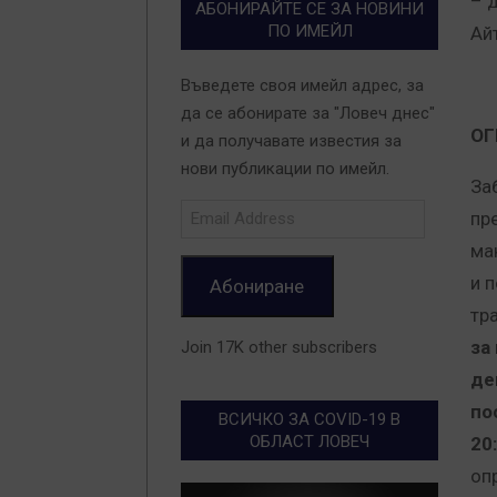
– 
АБОНИРАЙТЕ СЕ ЗА НОВИНИ
ПО ИМЕЙЛ
Ай
Въведете своя имейл адрес, за
да се абонирате за "Ловеч днес"
ОГ
и да получавате известия за
нови публикации по имейл.
За
Email
пр
Address
ма
и 
Абониране
тр
за
Join 17K other subscribers
де
по
ВСИЧКО ЗА COVID-19 В
ОБЛАСТ ЛОВЕЧ
20
оп