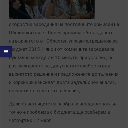
скоростни заседания на постоянните комисии на
Общински съвет Ловеч премина обсъждането
на върнатото от Областен управител решение за
Бюджет 2015. Някои от комисиите заседаваха
буквално между 7 и 10 минути, при условие, че
разглеждането на допуснатите слабости във
върнатото решение и предложените допълнения
и корекции изискват доста задълбочен анализ,
оценка и съответното решение,
Дали съветниците са разбрали всъщност какъв
точно е проблема с бюджета, ще разберем в
четвъртък 12 март.