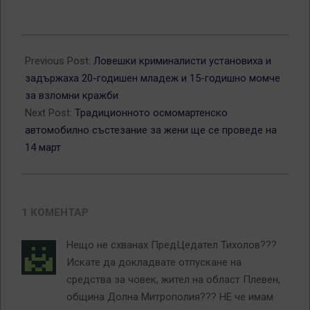
2015-
03-
Previous Post:
Ловешки криминалисти установиха и
06
задържаха 20-годишен младеж и 15-годишно момче
за взломни кражби
Next Post:
Традиционното осмомартенско
автомобилно състезание за жени ще се проведе на
14 март
1 КОМЕНТАР
Нещо не схванах ПредЦедател Тихолов???
Искате да докладвате отпускане на
средства за човек, жител на област Плевен,
община Долна Митрополия??? НЕ че имам