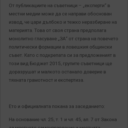
От публикациите на съветници – „експерти“ в
местни медии може да се направи обоснован
извод, че цари дълбоко и тежко неразбиране на
материята. Това от своя страна предполага
монолитно гласуване „ЗА“ от страна на повечето
политически формации в ловешкия общински
съвет. Като с подкрепата си за предложеният в
този вид Бюджет 2015, групите съветници ще
доразрушат и малкото останало доверие в
тяхната грамотност и експертиза.
Ето и официалната покана за заседанието:
На основание чл. 25, т. 1 и чл. 45, ал. 7 от Закона
за местното самоуправление и местната