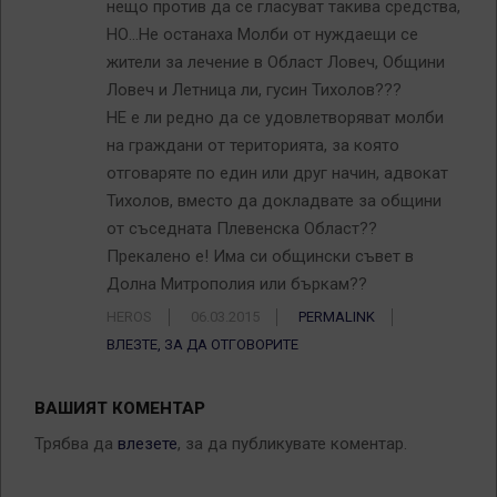
нещо против да се гласуват такива средства,
НО…Не останаха Молби от нуждаещи се
жители за лечение в Област Ловеч, Общини
Ловеч и Летница ли, гусин Тихолов???
НЕ е ли редно да се удовлетворяват молби
на граждани от територията, за която
отговаряте по един или друг начин, адвокат
Тихолов, вместо да докладвате за общини
от съседната Плевенска Област??
Прекалено е! Има си общински съвет в
Долна Митрополия или бъркам??
HEROS
06.03.2015
PERMALINK
ВЛЕЗТЕ, ЗА ДА ОТГОВОРИТЕ
ВАШИЯТ КОМЕНТАР
Трябва да
влезете
, за да публикувате коментар.