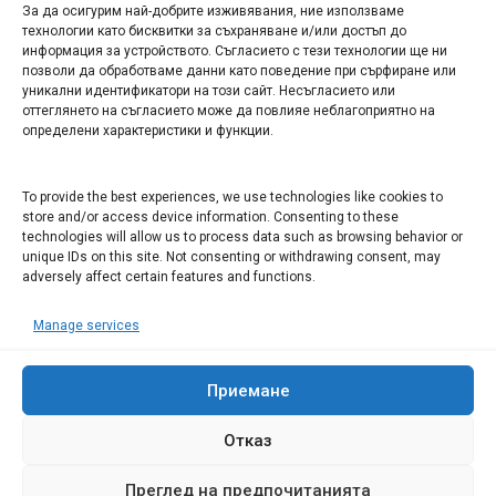
За да осигурим най-добрите изживявания, ние използваме
БИЗНЕС
технологии като бисквитки за съхраняване и/или достъп до
информация за устройството. Съгласието с тези технологии ще ни
Арт галерия "Мостове" – магазин за изкуство
позволи да обработваме данни като поведение при сърфиране или
уникални идентификатори на този сайт. Несъгласието или
СЕВЕРОЗАПАДА ИНФОРМАЦИОНЕН БИЗНЕС
оттеглянето на съгласието може да повлияе неблагоприятно на
ТУРИСТИЧЕСКИ КЛЪСТЕР
определени характеристики и функции.
ИНСТИТУЦИИ В ЛОВЕЧ
To provide the best experiences, we use technologies like cookies to
store and/or access device information. Consenting to these
technologies will allow us to process data such as browsing behavior or
Административен съд Ловеч
unique IDs on this site. Not consenting or withdrawing consent, may
adversely affect certain features and functions.
Областна администрация Ловеч
Община Ловеч
Manage services
ОДМВР Ловеч
Окръжен съд Ловеч
Районен съд Ловеч
Приемане
Отказ
Преглед на предпочитанията