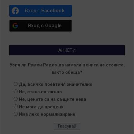
Вход с
Facebook
Вход с
Google
АНКЕТИ
Успя ли Румен Радев да намали цените на стоките,
както обеща?
Да, всичко поевтиня значително
Не, стана по-скъпо
Не, цените са на същите нева
Не мога да преценя
Има леко нормализиране