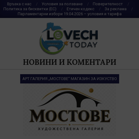
Skip
Връзка с нас
Условия за ползване
Поверителност
Политика за бисквитки (ЕС)
Етичен кодекс
За реклама
to
Парламентарни избори 19.04.2026 – условия и тарифа
content
НОВИНИ И КОМЕНТАРИ
АРТ ГАЛЕРИЯ „МОСТОВЕ“ МАГАЗИН ЗА ИЗКУСТВО