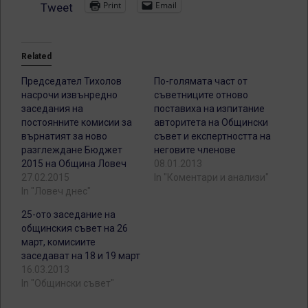
Print
Email
Tweet
Related
Председател Тихолов
По-голямата част от
насрочи извънредно
съветниците отново
заседания на
поставиха на изпитание
постоянните комисии за
авторитета на Общински
върнатият за ново
съвет и експертността на
разглеждане Бюджет
неговите членове
2015 на Община Ловеч
08.01.2013
27.02.2015
In "Коментари и анализи"
In "Ловеч днес"
25-ото заседание на
общинския съвет на 26
март, комисиите
заседават на 18 и 19 март
16.03.2013
In "Общински съвет"