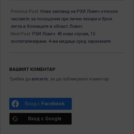
2020-
11-
Previous Post:
Нова заповед на РЗИ Ловеч относно
29
часовете за посещения при лични лекари и броя
легла в болниците в област Ловеч
Next Post:
РЗИ Ловеч: 40 нови случая, 15
хоспитализирани. 4-ма медици сред заразените
ВАШИЯТ КОМЕНТАР
Трябва да
влезете
, за да публикувате коментар.
Вход с
Facebook
Вход с
Google