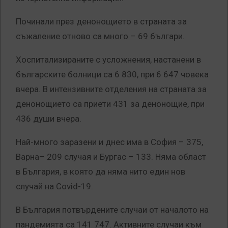
Починали през денонощието в страната за
съжаление отново са много – 69 българи.
Хоспитализираните с усложнения, настанени в
българските болници са 6 830, при 6 647 човека
вчера.
В интензивните отделения на страната за
денонощието са приети 431 за денонощие, при
436 души вчера.
Най-много заразени и днес има в София – 375,
Варна– 209 случая и Бургас – 133. Няма област
в България, в която да няма нито един нов
случай на Covid-19.
В България потвърдените случаи от началото на
пандемията са 141 747. Активните случаи към