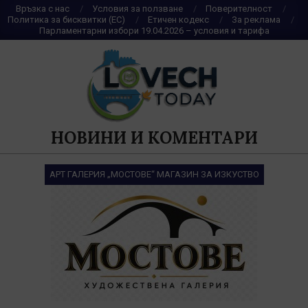
Skip
Връзка с нас
Условия за ползване
Поверителност
Политика за бисквитки (ЕС)
Етичен кодекс
За реклама
to
Парламентарни избори 19.04.2026 – условия и тарифа
content
НОВИНИ И КОМЕНТАРИ
АРТ ГАЛЕРИЯ „МОСТОВЕ“ МАГАЗИН ЗА ИЗКУСТВО