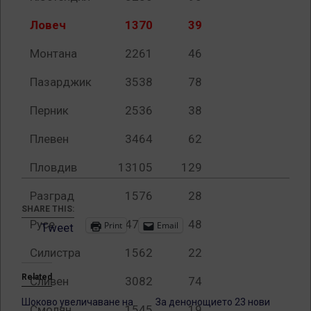
Ловеч
1370
39
Монтана
2261
46
Пазарджик
3538
78
Перник
2536
38
Плевен
3464
62
Пловдив
13105
129
Разград
1576
28
SHARE THIS:
Русе
4786
48
Print
Email
Tweet
Силистра
1562
22
Related
Сливен
3082
74
Шоково увеличаване на
За денонощието 23 нови
Смолян
1545
19