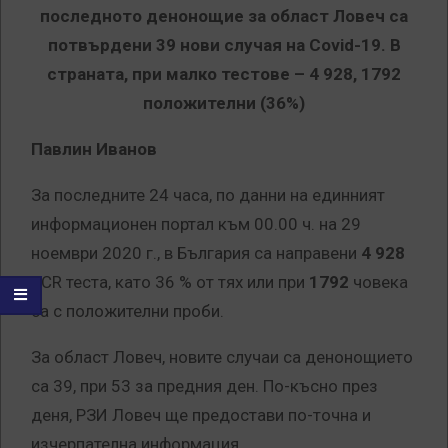
последното денонощие за област Ловеч са
потвърдени 39 нови случая на Covid-19. В
страната, при малко тестове – 4 928, 1792
положителни (36%)
Павлин Иванов
За последните 24 часа, по данни на единният
информационен портал към 00.00 ч. на 29
ноември 2020 г., в България са направени
4 928
PCR теста, като 36 % от тях или при
1792
човека
са с положителни проби.
За област Ловеч, новите случаи са денонощието
са 39, при 53 за предния ден. По-късно през
деня, РЗИ Ловеч ще предостави по-точна и
изчерпателна информация.