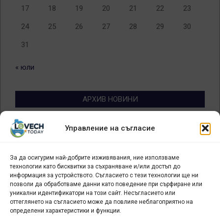
17
18
19
20
21
22
23
24
25
26
27
28
29
30
31
« юли
АРХИВ НОВИНИ
Архив
Управление на съгласие
новини
За да осигурим най-добрите изживявания, ние използваме
БИЗНЕС
технологии като бисквитки за съхраняване и/или достъп до
информация за устройството. Съгласието с тези технологии ще ни
Арт галерия "Мостове" – магазин за изкуство
позволи да обработваме данни като поведение при сърфиране или
уникални идентификатори на този сайт. Несъгласието или
СЕВЕРОЗАПАДА ИНФОРМАЦИОНЕН БИЗНЕС
оттеглянето на съгласието може да повлияе неблагоприятно на
ТУРИСТИЧЕСКИ КЛЪСТЕР
определени характеристики и функции.