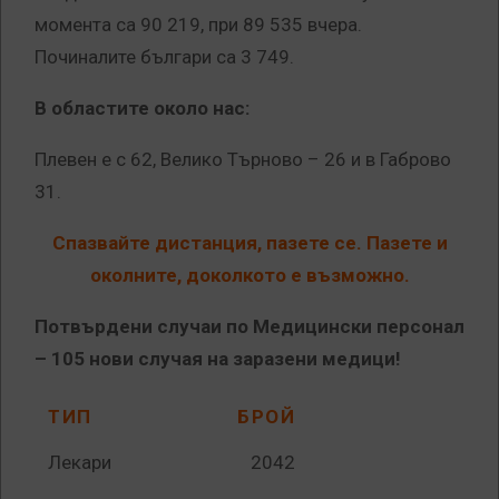
момента са 90 219, при 89 535 вчера.
Починалите българи са 3 749.
В областите около нас:
Плевен е с 62, Велико Търново – 26 и в Габрово
31.
Спазвайте дистанция, пазете се. Пазете и
околните, доколкото е възможно.
Потвърдени случаи по Медицински персонал
– 105 нови случая на заразени медици!
ТИП
БРОЙ
Лекари
2042