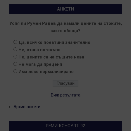
АНКЕТИ
Успя ли Румен Радев да намали цените на стоките,
както обеща?
Да, всичко поевтиня значително
Не, стана по-скъпо
Не, цените са на същите нева
Не мога да преценя
Има леко нормализиране
Виж резултата
Архив анкети
РЕМИ КОНСУЛТ-92