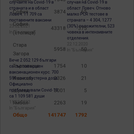
случаите на Covid-19 в
случая на Covid-19 в
страната и в област
област Ловеч. Отново
София
3874
65
Ловеч. 11 709 са
малко PCR тестове в
поставените ваксини
страната – 4 304, 1277
София
23.02.2021
(30%) положителни, 523
43318
375
(столица)
In "България"
човека в интензивните
отделения.
22.12.2020
Стара
5958
50
In "България"
Загора
Вече 2 052 129 българи
Търговище
1754
10
са със завършен
ваксинационен курс. 700
Хасково
2326
21
599 са и с бустерна доза.
Официално
Шумен
3001
5
преболедували Covid-19
са 1 109 581 души
Ямбол
2263
19
11.03.2022
In "България"
Общо
141747
1792