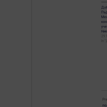
Доб
Пър
Mе
кон
уче
Ник
29.
In 
201
10-
Pr
29
по