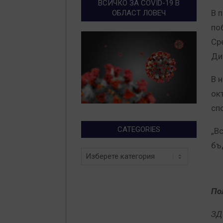
ВСИЧКО ЗА COVID-19 В
В 
ОБЛАСТ ЛОВЕЧ
по
Ср
Ди
В 
ок
сп
CATEGORIES
„В
бъ
Categories
По
ЗД 