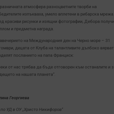
празничната атмосфера разноцветните творби на
бедителите изпъкваха, умело вплетени в рибарска мрежа
ед красиви рисунки и изящни фотографии, Дебора получ
плом и предметна награда.
навечерието на Международния ден на Черно море – 31
томври, децата от Клуба на талантливите дълбоко вярват
оделят посланието на папа Франциск:
секи от нас трябва да бъде отговорен към останалите и з
дещето на нашата планета“.
лина Георгиева
по УД в ОУ ,,Христо Никифоров‘‘