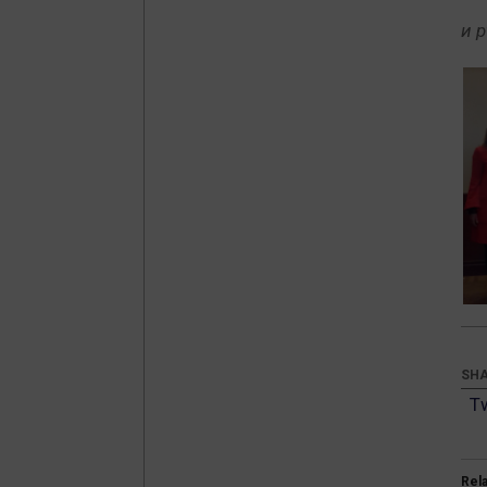
и 
SHA
T
Rel