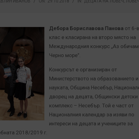
АВЛИН ИВАНОВ
ON:
29.10.2018
IN:
ДЕЦАТА НА ЛОВЕЧ
,
ЛОВЕ
Дебора Бориславова Панова
от 6-
клас е класирана на второ място на
Международния конкурс „Аз обичам
Черно море”.
Конкурсът е организиран от
Министерството на образованието и
науката, Община Несебър, Национал
дворец на децата, Общински детски
комплекс – Несебър. Той е част от
Националния календар за изяви по
интереси на децата и учениците за
ебната 2018/2019 г.