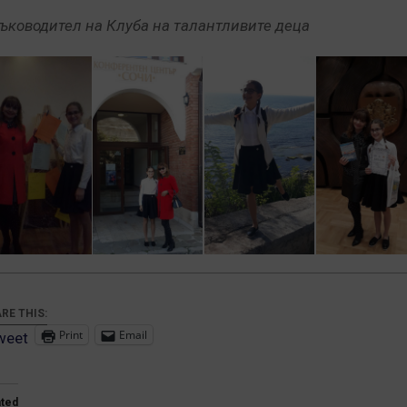
ръководител на Клуба на талантливите деца
RE THIS:
Print
Email
weet
ated