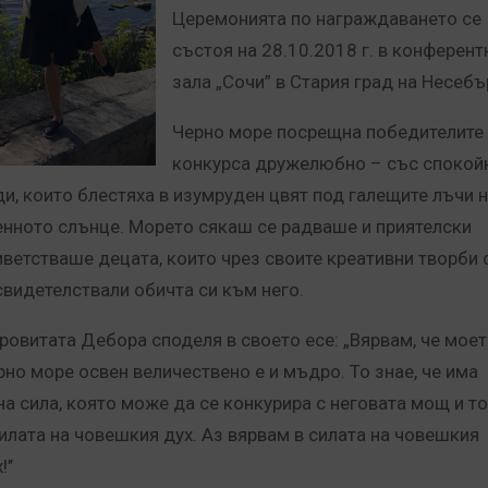
Церемонията по награждаването се
състоя на 28.10.2018 г. в конферен
зала „Сочи” в Стария град на Несебъ
Черно море посрещна победителите
конкурса дружелюбно – със спокой
ди, които блестяха в изумруден цвят под галещите лъчи 
енното слънце. Морето сякаш се радваше и приятелски
иветстваше децата, които чрез своите креативни творби 
свидетелствали обичта си към него.
ровитата Дебора споделя в своето есе: „Вярвам, че мое
рно море освен величествено е и мъдро. То знае, че има
на сила, която може да се конкурира с неговата мощ и т
силата на човешкия дух. Аз вярвам в силата на човешкия
’’