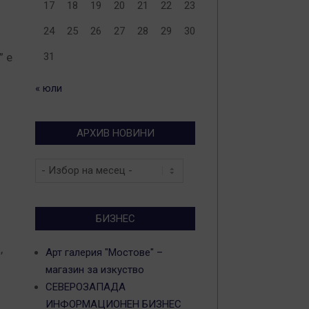
17
18
19
20
21
22
23
24
25
26
27
28
29
30
”
е
31
« юли
АРХИВ НОВИНИ
Архив
новини
БИЗНЕС
,
Арт галерия "Мостове" –
магазин за изкуство
СЕВЕРОЗАПАДА
ИНФОРМАЦИОНЕН БИЗНЕС