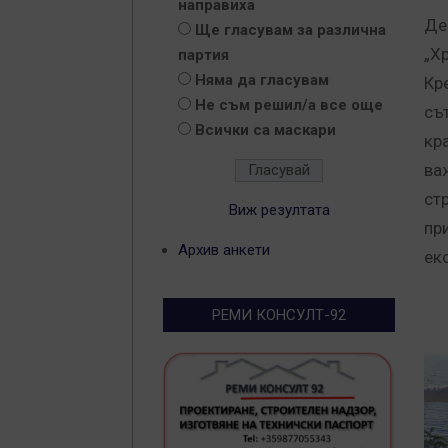
направиха
Де
Ще гласувам за различна
„Х
партия
Няма да гласувам
Кр
Не съм решил/а все още
съ
Всички са маскари
кр
ва
ст
Виж резултата
пр
Архив анкети
ек
РЕМИ КОНСУЛТ-92