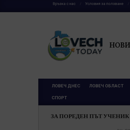
Skip
Връзка с нас
Условия за ползване
to
content
НОВИ
ЛОВЕЧ ДНЕС
ЛОВЕЧ ОБЛАСТ
Primary
СПОРТ
Navigation
Menu
ЗА ПОРЕДЕН ПЪТ УЧЕНИК