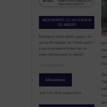
АБОНИРАЙТЕ СЕ ЗА НОВИНИ
ПО ИМЕЙЛ
Въведете своя имейл адрес, за
во
да се абонирате за "Ловеч днес"
и да получавате известия за
ес
нови публикации по имейл.
пр
за
Email
Address
Да
Абониране
Че
ед
Join 17K other subscribers
е 
дух!