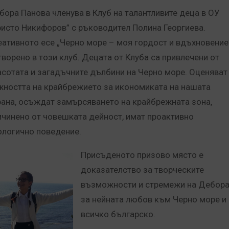
бора Панова членува в Клуб на талантливите деца в ОУ
ристо Никифоров” с ръководител Полина Георгиева.
еативното есе „Черно море – моя гордост и вдъхновение
творено в този клуб. Децата от Клуба са привлечени от
асотата и загадъчните дълбини на Черно море. Оценяват
жността на крайбрежието за икономиката на нашата
рана, осъждат замърсяването на крайбрежната зона,
ичинено от човешката дейност, имат проактивно
ологично поведение.
Присъденото призово място е
доказателство за творческите
възможности и стремежи на Дебора
за нейната любов към Черно море и
всичко българско.