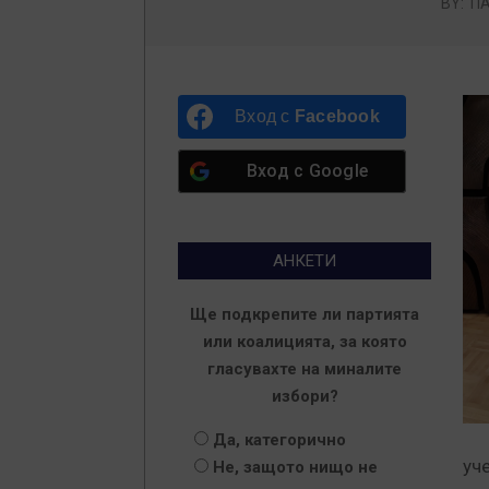
BY:
П
Вход с
Facebook
Вход с
Google
АНКЕТИ
Ще подкрепите ли партията
или коалицията, за която
гласувахте на миналите
избори?
Да, категорично
уч
Не, защото нищо не