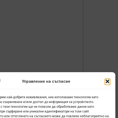
в
Управление на съгласие
урим най-добрите изживявания, ние използваме технологии като
за съхраняване и/или достъп до информация за устройството.
 с тези технологии ще ни позволи да обработваме данни като
о
при сърфиране или уникални идентификатори на този сайт.
то или оттеглянето на съгласието може да повлияе неблагоприятно на