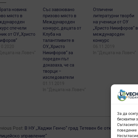
рата новина:
Със завоювано
Отличени
во място в
призово място в
литературни творби
ждународен
Международен
на ученици от ОУ
курс спечели
конкурс, децата от
„Христо Никифоров“ 
ник от ОУ,,Христо
Клуба на
международен
ифоров’’
талантливите в
конкурс
10.2020
ОУ,,Христо
06.11.2019
"Децата на Ловеч"
Никифоров‘‘ за
In "Децата на Ловеч"
пореден път
доказаха, че са
творци –
изследователи
01.11.2019
In "Децата на Ловеч"
За да осиг
бисквитки 
8-
Съгласието
evious Post:
В НУ ,,Хаджи Генчо“ град Тетевен бе открито ,,Детск
поведение 
лицейско управление“
Несъгласие