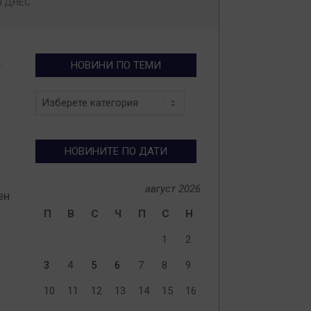
Ч ДНЕС
в
НОВИНИ ПО ТЕМИ
Новини
по
теми
НОВИНИТЕ ПО ДАТИ
август 2026
ен
П
В
С
Ч
П
С
Н
1
2
3
4
5
6
7
8
9
10
11
12
13
14
15
16