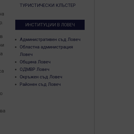
ТУРИСТИЧЕСКИ КЛЪСТЕР
тна
р.
ИНСТИТУЦИИ В ЛОВЕЧ
 в
Административен съд Ловеч
ни
Областна администрация
на
Ловеч
Община Ловеч
ОДМВР Ловеч
са
Окръжен съд Ловеч
Районен съд Ловеч
то
ова