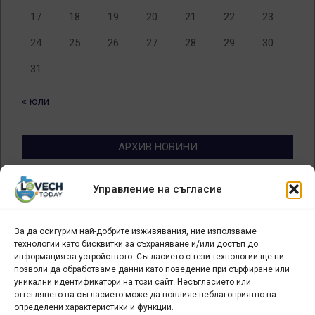
17
18
19
20
21
22
23
24
25
26
27
28
29
30
31
« юли
АРХИВ НОВИНИ
Архив
Управление на съгласие
новини
За да осигурим най-добрите изживявания, ние използваме
БИЗНЕС
технологии като бисквитки за съхраняване и/или достъп до
информация за устройството. Съгласието с тези технологии ще ни
Арт галерия "Мостове" – магазин за изкуство
позволи да обработваме данни като поведение при сърфиране или
уникални идентификатори на този сайт. Несъгласието или
СЕВЕРОЗАПАДА ИНФОРМАЦИОНЕН БИЗНЕС
оттеглянето на съгласието може да повлияе неблагоприятно на
ТУРИСТИЧЕСКИ КЛЪСТЕР
определени характеристики и функции.