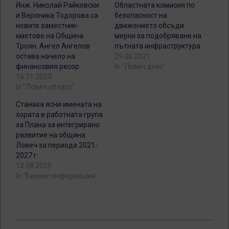
Инж. Николай Райковски
Областната комисия по
и Вероника Тодорова са
безопасност на
новите заместник-
движението обсъди
кметове на Община
мерки за подобряване на
Троян. Ангел Ангелов
пътната инфраструктура
остава начело на
29.06.2021
финансовия ресор
In "Ловеч днес"
16.11.2023
In "Ловеч област"
Станаха ясни имената на
хората в работната група
за Плана за интегрирано
развитие на община
Ловеч за периода 2021-
2027 г.
12.08.2020
In "Бизнес информация"
2025-