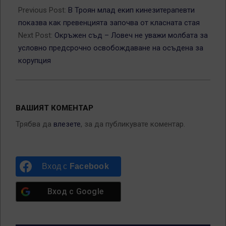
04-
Previous Post:
В Троян млад екип кинезитерапевти
15
показва как превенцията започва от класната стая
Next Post:
Окръжен съд – Ловеч не уважи молбата за
условно предсрочно освобождаване на осъдена за
корупция
ВАШИЯТ КОМЕНТАР
Трябва да
влезете
, за да публикувате коментар.
Вход с
Facebook
Вход с
Google