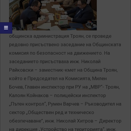
общинска администрация Троян, се проведе
редовно присъствено заседание на Общинската
комисия по безопасност на движението. На
заседанието присъстваха инж. Николай
Райковски – заместник-кмет на Община Троян,
който е Председател на Комисията, Милен
Бочев, Главен инспектор при РУ на „МВР“- Троян,
Калоян Койнаков – полицейски инспектор
„Пътен контрол“, Румен Варчев – Ръководител на
сектор „Обществен ред и техническо
обезпечаване”, инж. Николай Хитров – Директор
на дирекция „Устройство на територията“, инж.