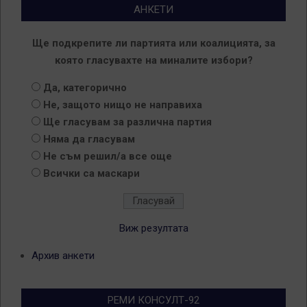
АНКЕТИ
Ще подкрепите ли партията или коалицията, за
която гласувахте на миналите избори?
Да, категорично
Не, защото нищо не направиха
Ще гласувам за различна партия
Няма да гласувам
Не съм решил/а все още
Всички са маскари
Виж резултата
Архив анкети
РЕМИ КОНСУЛТ-92