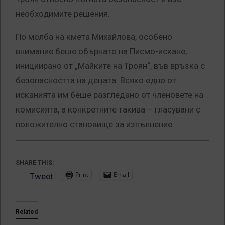
необходимите решения.
По молба на кмета Михайлова, особено
внимание беше обърнато на Писмо-искане,
инициирано от „Майките на Троян“, във връзка с
безопасността на децата. Всяко едно от
исканията им беше разгледано от членовете на
комисията, а конкретните такива – гласувани с
положително становище за изпълнение.
SHARE THIS:
Print
Email
Tweet
Related