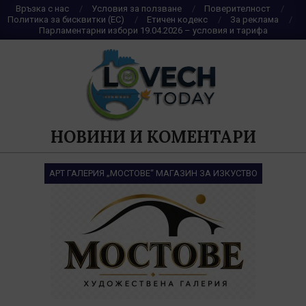
Skip
Връзка с нас
Условия за ползване
Поверителност
Политика за бисквитки (ЕС)
Етичен кодекс
За реклама
to
Парламентарни избори 19.04.2026 – условия и тарифа
content
НОВИНИ И КОМЕНТАРИ
АРТ ГАЛЕРИЯ „МОСТОВЕ“ МАГАЗИН ЗА ИЗКУСТВО