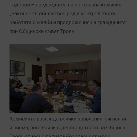
Тодоров – председател на постоянна комисия
„Законност, обществен ред и контрол върху
работата с жалби и предложения на гражданите”
при Общински съвет Троян.
Комисията разгледа всички заявления, сигнални
и писма, постъпили в деловодството на Община
Троян относно пътната безопасност и взе