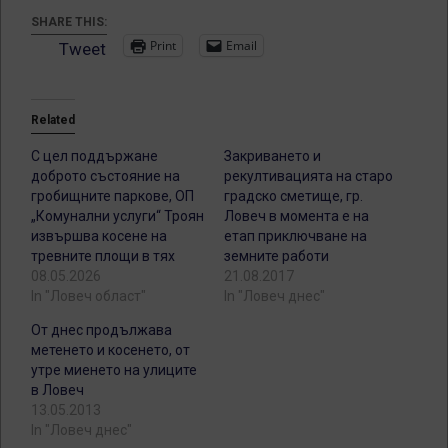
SHARE THIS:
Print
Email
Tweet
Related
С цел поддържане
Закриването и
доброто състояние на
рекултивацията на старо
гробищните паркове, ОП
градско сметище, гр.
„Комунални услуги“ Троян
Ловеч в момента е на
извършва косене на
етап приключване на
тревните площи в тях
земните работи
08.05.2026
21.08.2017
In "Ловеч област"
In "Ловеч днес"
От днес продължава
метенето и косенето, от
утре миенето на улиците
в Ловеч
13.05.2013
In "Ловеч днес"