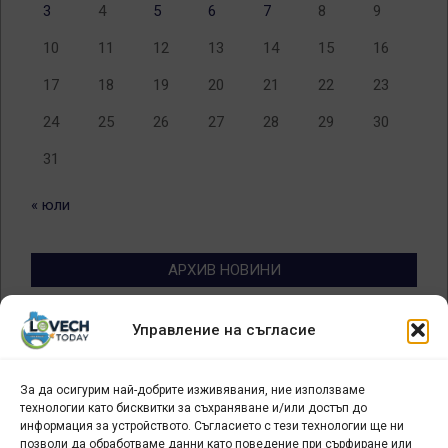
3
4
5
6
7
8
9
10
11
12
13
14
15
16
17
18
19
20
21
22
23
24
25
26
27
28
29
30
31
« юли
АРХИВ НОВИНИ
Архив
Управление на съгласие
новини
За да осигурим най-добрите изживявания, ние използваме
БИЗНЕС
технологии като бисквитки за съхраняване и/или достъп до
информация за устройството. Съгласието с тези технологии ще ни
Арт галерия "Мостове" – магазин за изкуство
позволи да обработваме данни като поведение при сърфиране или