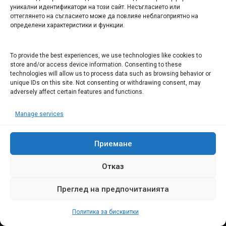
уникални идентификатори на този сайт. Несъгласието или
СЕВЕРОЗАПАДА ИНФОРМАЦИОНЕН БИЗНЕС
оттеглянето на съгласието може да повлияе неблагоприятно на
ТУРИСТИЧЕСКИ КЛЪСТЕР
определени характеристики и функции.
ИНСТИТУЦИИ В ЛОВЕЧ
To provide the best experiences, we use technologies like cookies to
store and/or access device information. Consenting to these
technologies will allow us to process data such as browsing behavior or
Административен съд Ловеч
unique IDs on this site. Not consenting or withdrawing consent, may
Областна администрация Ловеч
adversely affect certain features and functions.
Община Ловеч
Manage services
ОДМВР Ловеч
Окръжен съд Ловеч
Районен съд Ловеч
Приемане
Отказ
Преглед на предпочитанията
© 2008 Ловеч днес - новини и коментари Сайтът е собственост на
"Иванов Комюникейшънс" ЕООД Всички права запазени
Политика за бисквитки