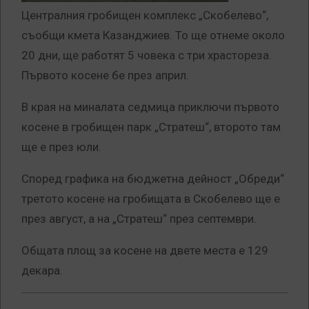
Централния гробищен комплекс „Скобелево“,
съобщи кмета Казанджиев. То ще отнеме около
20 дни, ще работят 5 човека с три храстореза.
Първото косене бе през април.
В края на миналата седмица приключи първото
косене в гробищен парк „Стратеш“, второто там
ще е през юли.
Според графика на бюджетна дейност „Обреди“
третото косене на гробищата в Скобелево ще е
през август, а на „Стратеш“ през септември.
Общата площ за косене на двете места е 129
декара.