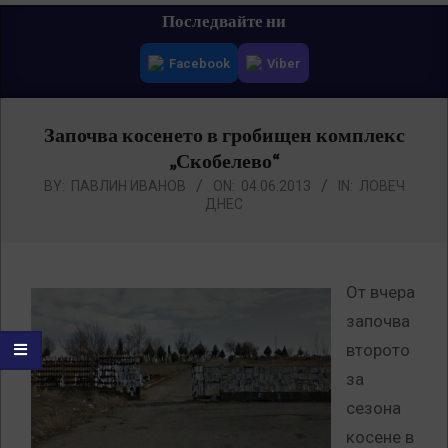
Primary
Последвайте ни
Navigation
Facebook
Viber
Menu
Започва косенето в гробищен комплекс
„Скобелево“
BY:
ПАВЛИН ИВАНОВ
ON:
04.06.2013
IN:
ЛОВЕЧ
ДНЕС
От вчера
започва
второто
за
сезона
косене в