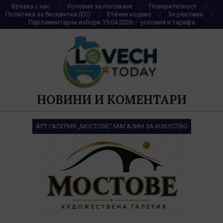
Skip
Връзка с нас
Условия за ползване
Поверителност
Политика за бисквитки (ЕС)
Етичен кодекс
За реклама
to
Парламентарни избори 19.04.2026 – условия и тарифа
content
НОВИНИ И КОМЕНТАРИ
АРТ ГАЛЕРИЯ „МОСТОВЕ“ МАГАЗИН ЗА ИЗКУСТВО