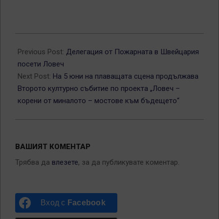
2013-
06-
Previous Post:
Делегация от Пожарната в Швейцария
04
посети Ловеч
Next Post:
На 5 юни на плаващата сцена продължава
Второто културно събитие по проекта „Ловеч –
корени от миналото – мостове към бъдещето“
ВАШИЯТ КОМЕНТАР
Трябва да
влезете
, за да публикувате коментар.
Вход с
Facebook