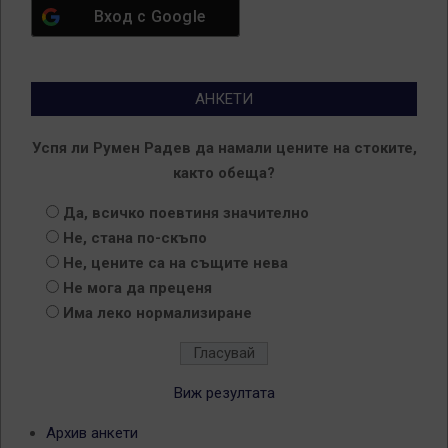
Вход с
Google
АНКЕТИ
Успя ли Румен Радев да намали цените на стоките,
както обеща?
Да, всичко поевтиня значително
Не, стана по-скъпо
Не, цените са на същите нева
Не мога да преценя
Има леко нормализиране
Виж резултата
Архив анкети