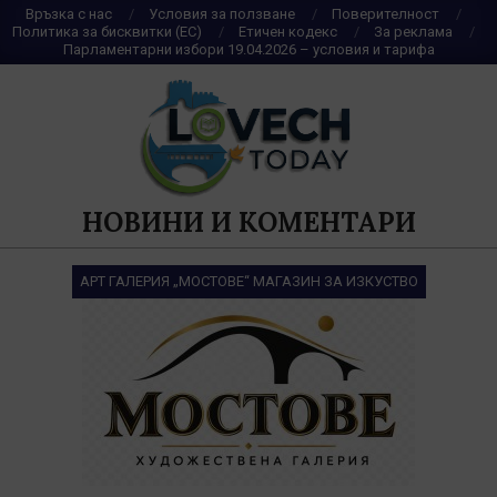
Skip
Връзка с нас
Условия за ползване
Поверителност
Политика за бисквитки (ЕС)
Етичен кодекс
За реклама
to
Парламентарни избори 19.04.2026 – условия и тарифа
content
НОВИНИ И КОМЕНТАРИ
АРТ ГАЛЕРИЯ „МОСТОВЕ“ МАГАЗИН ЗА ИЗКУСТВО