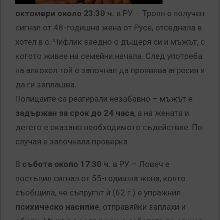
октомври около 23:30 ч.
в РУ – Троян е получен
сигнал от 48-годишна жена от Русе, отседнала в
хотел в с. Чифлик заедно с дъщеря си и мъжът, с
когото живее на семейни начала. След употреба
на алкохол той е започнал да проявява агресия и
да ги заплашва.
Полицаите са реагирали незабавно – мъжът е
задържан за срок до 24 часа
, а на жената и
детето е оказано необходимото съдействие. По
случая е започнала проверка.
В
събота около 17:30 ч.
в РУ – Ловеч е
постъпил сигнал от 55-годишна жена, която
съобщила, че съпругът ѝ (62 г.) е упражнил
психическо насилие
, отправяйки заплахи и