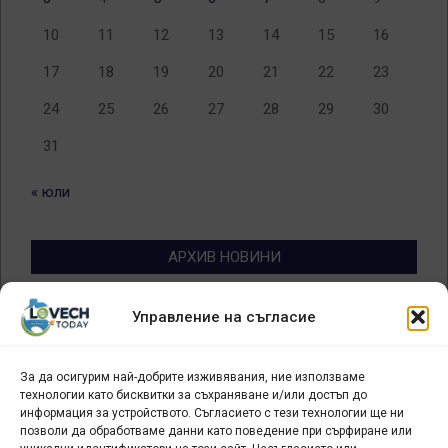
10
11
12
13
14
15
16
17
18
19
20
21
22
23
24
25
26
27
28
29
30
31
« юли
АРХИВ НОВИНИ
Архив
Управление на съгласие
новини
За да осигурим най-добрите изживявания, ние използваме
БИЗНЕС
технологии като бисквитки за съхраняване и/или достъп до
информация за устройството. Съгласието с тези технологии ще ни
Арт галерия "Мостове" – магазин за изкуство
позволи да обработваме данни като поведение при сърфиране или