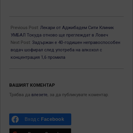
2025-
10-
Previous Post:
Лекари от Аджибадем Сити Клиник
06
УМБАЛ Токуда отново ще преглеждат в Ловеч
Next Post:
Задържан е 40-годишен неправоспособен
водач шофирал след употреба на алкохол с
концентрация 1,6 промила
ВАШИЯТ КОМЕНТАР
Трябва да
влезете
, за да публикувате коментар.
Вход с
Facebook