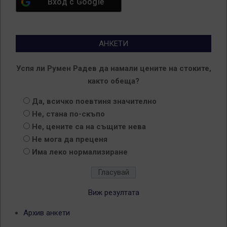
Вход с
Google
АНКЕТИ
Успя ли Румен Радев да намали цените на стоките,
както обеща?
Да, всичко поевтиня значително
Не, стана по-скъпо
Не, цените са на същите нева
Не мога да преценя
Има леко нормализиране
Виж резултата
Архив анкети