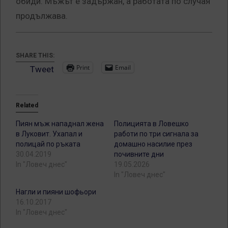
обиди. Мъжът е задържан, а работата по случая
продължава.
SHARE THIS:
Print
Email
Tweet
Related
Пиян мъж нападнал жена
Полицията в Ловешко
в Луковит. Ухапал и
работи по три сигнала за
полицай по ръката
домашно насилие през
30.04.2019
почивните дни
In "Ловеч днес"
19.05.2026
In "Ловеч днес"
Нагли и пияни шофьори
16.10.2017
In "Ловеч днес"