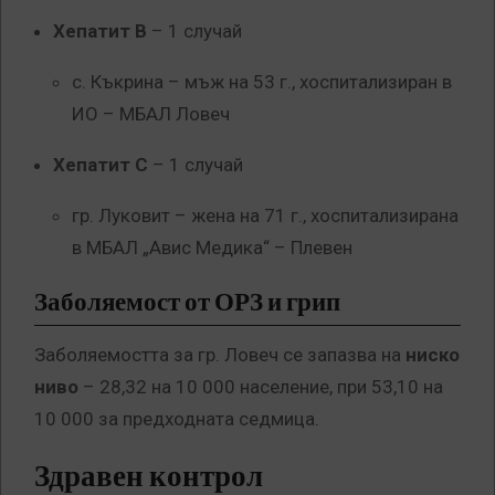
Хепатит В
– 1 случай
с. Къкрина – мъж на 53 г., хоспитализиран в
ИО – МБАЛ Ловеч
Хепатит С
– 1 случай
гр. Луковит – жена на 71 г., хоспитализирана
в МБАЛ „Авис Медика“ – Плевен
Заболяемост от ОРЗ и грип
Заболяемостта за гр. Ловеч се запазва на
ниско
ниво
– 28,32 на 10 000 население, при 53,10 на
10 000 за предходната седмица.
Здравен контрол