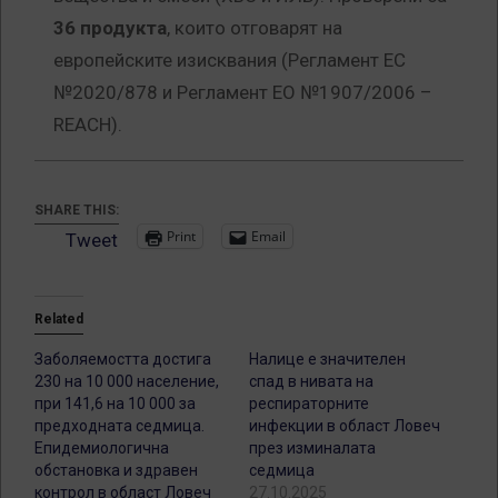
36 продукта
, които отговарят на
европейските изисквания (Регламент ЕС
№2020/878 и Регламент ЕО №1907/2006 –
REACH).
SHARE THIS:
Print
Email
Tweet
Related
Заболяемостта достига
Налице е значителен
230 на 10 000 население,
спад в нивата на
при 141,6 на 10 000 за
респираторните
предходната седмица.
инфекции в област Ловеч
Епидемиологична
през изминалата
обстановка и здравен
седмица
контрол в област Ловеч
27.10.2025