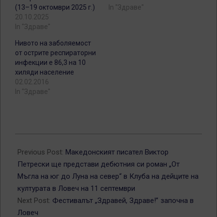
(13–19 октомври 2025 г.)
In "Здраве"
20.10.2025
In "Здраве"
Нивото на заболяемост
от острите респираторни
инфекции е 86,3 на 10
хиляди население
02.02.2016
In "Здраве"
2025-
09-
Previous Post:
Македонският писател Виктор
09
Петрески ще представи дебютния си роман „От
Мъгла на юг до Луна на север“ в Клуба на дейците на
културата в Ловеч на 11 септември
Next Post:
Фестивалът „Здравей, Здраве!” започна в
Ловеч