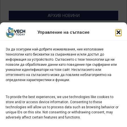
АРХИВ НОВИНИ
Архив
Управление на съгласие
новини
За да осигурим най-добрите изживявания, ние използваме
БИЗНЕС
технологии като бисквитки за съхраняване и/или достъп до
информация за устройството. Съгласието с тези технологии ще ни
Арт галерия "Мостове" – магазин за изкуство
позволи да обработваме данни като поведение при сърфиране или
уникални идентификатори на този сайт. Несъгласието или
СЕВЕРОЗАПАДА ИНФОРМАЦИОНЕН БИЗНЕС
оттеглянето на съгласието може да повлияе неблагоприятно на
ТУРИСТИЧЕСКИ КЛЪСТЕР
определени характеристики и функции.
ИНСТИТУЦИИ В ЛОВЕЧ
To provide the best experiences, we use technologies like cookies to
store and/or access device information. Consenting to these
technologies will allow us to process data such as browsing behavior or
Административен съд Ловеч
unique IDs on this site. Not consenting or withdrawing consent, may
adversely affect certain features and functions.
Областна администрация Ловеч
Община Ловеч