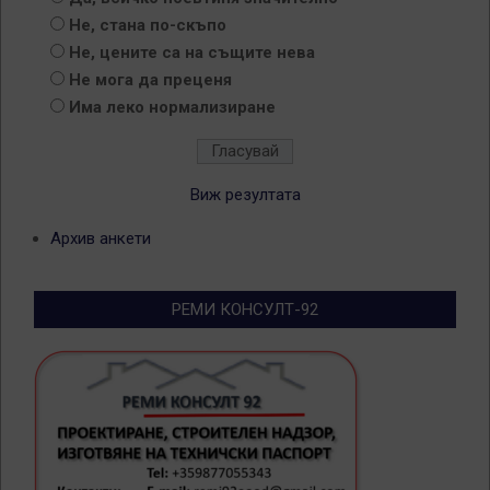
Не, стана по-скъпо
Не, цените са на същите нева
Не мога да преценя
Има леко нормализиране
Виж резултата
Архив анкети
РЕМИ КОНСУЛТ-92