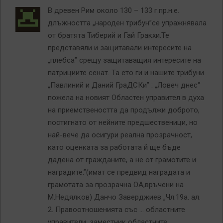
В древен Рим около 130 – 133 г.пр.н.е.
длъжността „народен трибун”се упражнявала
от братята Тиберий и Гай Гракхи.Те
представяли и защитавали интересите на
„плебса” срещу защитаващия интересите на
патрициите сенат. Та ето ги и нашите трибуни
„Павлиний и Даний ГраДСКи” : „Ловеч днес“
пожела на новият Областен управител в духа
на приемствеността да продължи доброто,
постигнато от нейните предшественици, но
най-вече да осигури реална прозрачност,
като оценката за работата й ще бъде
дадена от гражданите, а не от грамотите и
наградите.”(имат се предвид наградата и
грамотата за прозрачна ОА,връчени на
М.Недялков) Данчо Заверджиев „Чл.19а. ал.
2. Правоотношенията със … областните
управители, заместник областните