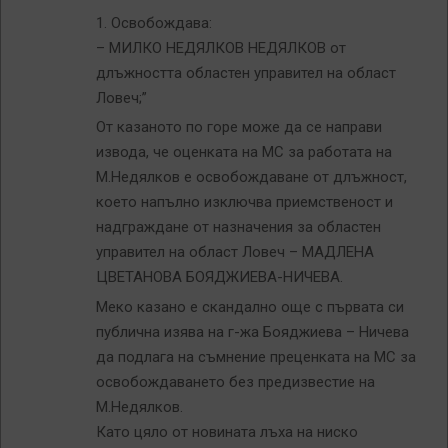
1. Освобождава:
– МИЛКО НЕДЯЛКОВ НЕДЯЛКОВ от
длъжността областен управител на област
Ловеч;”
От казаното по горе може да се направи
извода, че оценката на МС за работата на
М.Недялков е освобождаване от длъжност,
което напълно изключва приемственост и
надграждане от назначения за областен
управител на област Ловеч – МАДЛЕНА
ЦВЕТАНОВА БОЯДЖИЕВА-НИЧЕВА.
Меко казано е скандално още с първата си
публична изява на г-жа Бояджиева – Ничева
да подлага на съмнение преценката на МС за
освобождаването без предизвестие на
М.Недялков.
Като цяло от новината лъха на ниско