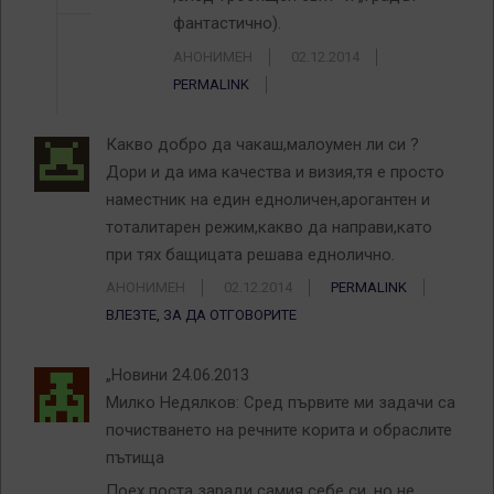
фантастично).
АНОНИМЕН
02.12.2014
PERMALINK
Какво добро да чакаш,малоумен ли си ?
Дори и да има качества и визия,тя е просто
наместник на един едноличен,арогантен и
тоталитарен режим,какво да направи,като
при тях бащицата решава еднолично.
АНОНИМЕН
02.12.2014
PERMALINK
ВЛЕЗТЕ, ЗА ДА ОТГОВОРИТЕ
„Новини 24.06.2013
Милко Недялков: Сред първите ми задачи са
почистването на речните корита и обраслите
пътища
Поех поста заради самия себе си, но не