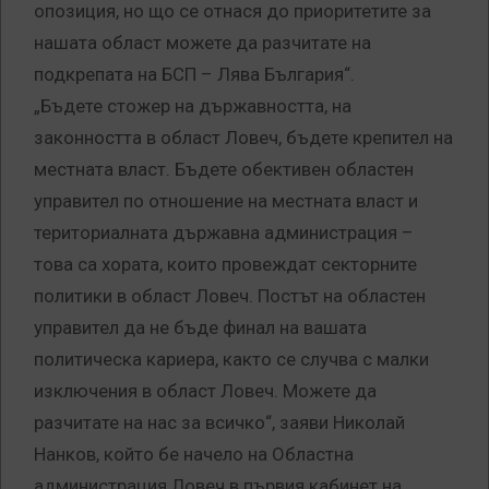
опозиция, но що се отнася до приоритетите за
нашата област можете да разчитате на
подкрепата на БСП – Лява България“.
„Бъдете стожер на държавността, на
законността в област Ловеч, бъдете крепител на
местната власт. Бъдете обективен областен
управител по отношение на местната власт и
териториалната държавна администрация –
това са хората, които провеждат секторните
политики в област Ловеч. Постът на областен
управител да не бъде финал на вашата
политическа кариера, както се случва с малки
изключения в област Ловеч. Можете да
разчитате на нас за всичко“, заяви Николай
Нанков, който бе начело на Областна
администрация Ловеч в първия кабинет на