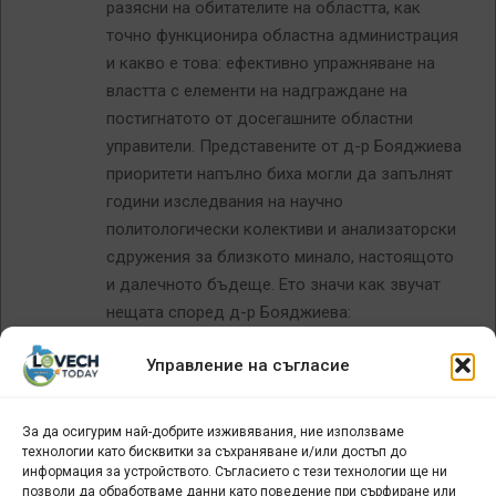
разясни на обитателите на областта, как
точно функционира областна администрация
и какво е това: ефективно упражняване на
властта с елементи на надграждане на
постигнатото от досегашните областни
управители. Представените от д-р Бояджиева
приоритети напълно биха могли да запълнят
години изследвания на научно
политологически колективи и анализаторски
сдружения за близкото минало, настоящото
и далечното бъдеще. Ето значи как звучат
нещата според д-р Бояджиева:
“Оценявам постигнатото от екипа на
Управление на съгласие
областна администрация, от досегашните
областни управители, държа на
приемствеността и ще надграждаме.”
За да осигурим най-добрите изживявания, ние използваме
технологии като бисквитки за съхраняване и/или достъп до
Да ама Не!
информация за устройството. Съгласието с тези технологии ще ни
Приемствеността и надграждането
позволи да обработваме данни като поведение при сърфиране или