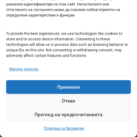
уникални идентификатори на този сайт. Несъгласието или
предполагат искреност, а не заучени трикове
оттеглянето на съгласието може да повлияе неблагоприятно на
за избягване на отговорност от
определени характеристики и функции.
предшественика. Първо трябва да се
ревизира постигнатото от екипа на областна
To provide the best experiences, we use technologies like cookies to
администрация през последната година и
store and/or access device information. Consenting to these
половина и чак тогава да се приема и
technologies will allow us to process data such as browsing behavior or
unique IDs on this site. Not consenting or withdrawing consent, may
надгражда каквото и да е. Ето защо д-р
adversely affect certain features and functions.
Бояджиева с това Ваше „Оценявам! “ не
ревизирате работата на предшественика, а
Manage services
прикривате и защитавате всичко лошо и
незаконосъобразно извършено преди Вас.
Приемане
ДАНЧО ЗАВЕРДЖИЕВ
01.12.2014
PERMALINK
ВЛЕЗТЕ, ЗА ДА ОТГОВОРИТЕ
Отказ
Преглед на предпочитанията
ВАШИЯТ КОМЕНТАР
Трябва да
влезете
, за да публикувате коментар.
Политика за бисквитки