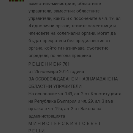
заместник-министрите, областните
управители, заместник областните
управители, както и с посочените в чл. 19, ал.
4 еднолични органи, техните заместници и
членовете на колегиални органи, могат да
бъдат прекратени без предизвестие от
органа, който ги назначава, съответно
определя, по негова преценка.
Р Е Ш Е Н И Е № 781
от 26 ноември 2014 година
ЗА ОСВОБОЖДАВАНЕ И НАЗНАЧАВАНЕ НА
ОБЛАСТНИ УПРАВИТЕЛИ
На основание чл. 143, ал. 2 от Конституцията
на Република България и чл. 29, ал. 3 във
връзка с чл. 19а, ал. 2 от Закона за
администрацията
М И Н И С Т Е Р С К И Я Т С Ъ В Е Т
Р Е Ш И: