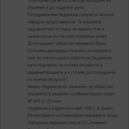
този начин да не се стига до връщане на
решения и до съдебни дела.
Поздравления Недялков получи от всички
народни представители. Те изразиха
задоволство от това, че именно той е
назначен на поста и му пожелаха успех.
Досегашният областен управител Ваня
Събчева декларира пълната си подкрепа
към по-нататъшната работа на Недялков,
като подчерта, че остава на работа в
администрацията и е готова да сътрудничи
по всички въпроси.
Милко Недялков бе назначен за областен
управител в решение на Министерски съвет
№ 369 от 20 юни.
Недялков е роден на 6 май 1956 г. в Ловеч.
Възпитаник е на Езиковата гимназия в града.
Завършва журналистика в СУ „Климент