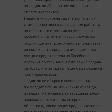
на Недялков /Данков все още е зам.-
областен управител/.
Първата ми основна задача, която в по-
дългосрочен план е да продължи работата
по областната стратегия за регионално
развитие 2014-2020 г. Всички кметове на
общини ще имат моето рамо за почистване
речните корита, скоро ще има съвместна
среща с представители на Басейнова
дирекция по тази тема. Друга важна задача
са обраслите пътища и тя ще бъде решена в
краткосрочен план.
Недялков се обърна и специално към
председателите на общинските съвет да
изпращат материалите за заседания преди
провеждането им, за да се произнесе
областна администрация предварително и по