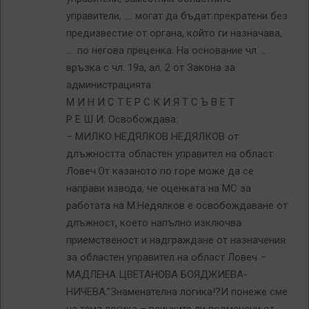
управители, …. могат да бъдат прекратени без
предизвестие от органа, който ги назначава,
…. по негова преценка. На основание чл. …
връзка с чл. 19а, ал. 2 от Закона за
администрацията
М И Н И С Т Е Р С К И Я Т С Ъ В Е Т
Р Е Ш И: Освобождава:
– МИЛКО НЕДЯЛКОВ НЕДЯЛКОВ от
длъжността областен управител на област
Ловеч.От казаното по горе може да се
направи извода, че оценката на МС за
работата на М.Недялков е освобождаване от
длъжност, което напълно изключва
приемственост и надграждане от назначения
за областен управител на област Ловеч –
МАДЛЕНА ЦВЕТАНОВА БОЯДЖИЕВА-
НИЧЕВА.”Знаменателна логика!?И понеже сме