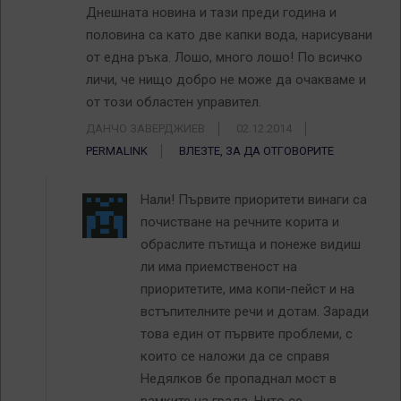
Днешната новина и тази преди година и
половина са като две капки вода, нарисувани
от една ръка. Лошо, много лошо! По всичко
личи, че нищо добро не може да очакваме и
от този областен управител.
ДАНЧО ЗАВЕРДЖИЕВ
02.12.2014
PERMALINK
ВЛЕЗТЕ, ЗА ДА ОТГОВОРИТЕ
Нали! Първите приоритети винаги са
почистване на речните корита и
обраслите пътища и понеже видиш
ли има приемственост на
приоритетите, има копи-пейст и на
встъпителните речи и дотам. Заради
това един от първите проблеми, с
които се наложи да се справя
Недялков бе пропаднал мост в