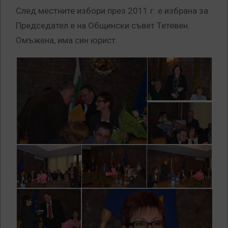
След местните избори през 2011 г. е избрана за
Председател е на Общински съвет Тетевен.
Омъжена, има син юрист.