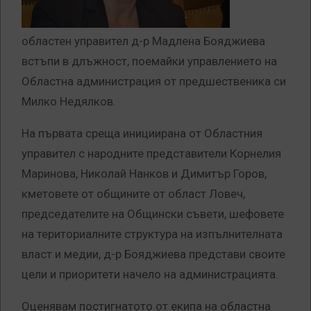
областен управител д-р Мадлена Бояджиева
встъпи в длъжност, поемайки управлението на
Областна администрация от предшественика си
Милко Недялков.
На първата среща инициирана от Областния
управител с народните представители Корнелия
Маринова, Николай Нанков и Димитър Горов,
кметовете от общините от област Ловеч,
председателите на Общински съвети, шефовете
на териториалните структура на изпълнителната
власт и медии, д-р Бояджиева представи своите
цели и приоритети начело на администрацията.
Оценявам постигнатото от екипа на областна