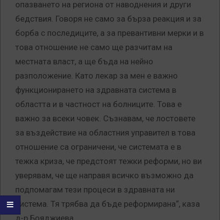
опазването на региона от наводнения и други
бедствия. Говоря не само за бърза реакция и за
борба с последиците, а за превантивни мерки и в
това отношение не само ще разчитам на
местната власт, а ще бъда на нейно
разположение. Като лекар за мен е важно
функционирането на здравната система в
областта и в частност на болниците. Това е
важно за всеки човек. Съзнавам, че лостовете
за въздействие на областния управител в това
отношение са ограничени, че системата е в
тежка криза, че предстоят тежки реформи, но ви
уверявам, че ще направя всичко възможно да
подпомагам тези процеси в здравната ни
система. Тя трябва да бъде реформирана“, каза
д-р Бояджиева.