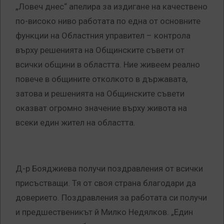
„Ловеч днес“ апелира за издигане на качествено
по-високо ниво работата по една от основните
функции на Областния управител – контрола
върху решенията на Общинските съвети от
всички общини в областта. Ние живеем реално
повече в общините отколкото в държавата,
затова и решенията на Общинските съвети
оказват огромно значение върху живота на
всеки един жител на областта.
Д-р Бояджиева получи поздравления от всички
присъстващи. Тя от своя страна благодари да
доверието. Поздравления за работата си получи
и предшественикът й Милко Недялков. „Един