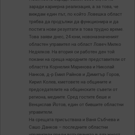
заради кариерна реализация, а за това, че
виждам един път, по който Ловешка област
трябва да продължи да функционира и да
постига нови резултати в това трудно време.
Това заяви днес, 24 юни, новоназначеният
областен управител на област Ловеч Милко
Недялков. На втория си работен ден той
покани на среща народните представители от
областта Корнелия Маринова и Николай
Нанков, д-р Емил Райнов и Димитър Горов,
Кирил Колев, кметовете на общините и
председателите на общинските съвети от
региона, медиите. Сред гостите беше и
Венцислав Йотов, един от бившите областни
управители.
На срещата присъстваха и Ваня Събчева и
Сашо Данков – последните областни
управители преди встъпването в длъжност