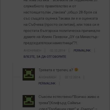
на тема логика – всичките ли подменени от
служебното правителство и от
настоящето,пак „такова” ,общо 28 броя са
със същата оценка.Такава ли е и оценката
на Събчева (просто си питам), или това си е
простата българска политическа причина,по
думите на Илиян Пеевски „ОУ са Министър-
председателски наместници”?!.
АНОНИМЕН
02.12.2014
PERMALINK
ВЛЕЗТЕ, ЗА ДА ОТГОВОРИТЕ
Тревата е трепач, а?
АНОНИМЕН
02.12.2014
PERMALINK
Съвсем естествено!“Всичко живо е
трева“(Клифърд Саймък
,след“Гробищен свят“ и „Градът“ –