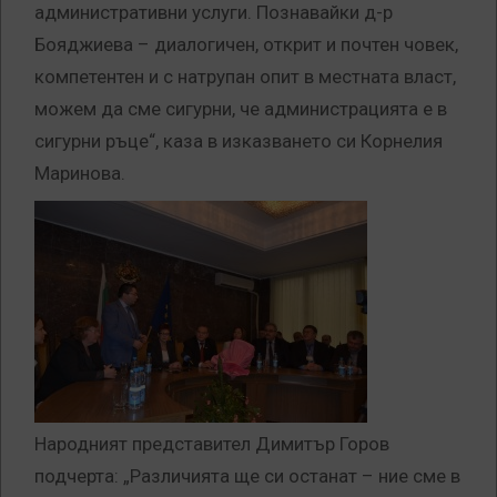
административни услуги. Познавайки д-р
Бояджиева – диалогичен, открит и почтен човек,
компетентен и с натрупан опит в местната власт,
можем да сме сигурни, че администрацията е в
сигурни ръце“, каза в изказването си Корнелия
Маринова.
Народният представител Димитър Горов
подчерта: „Различията ще си останат – ние сме в