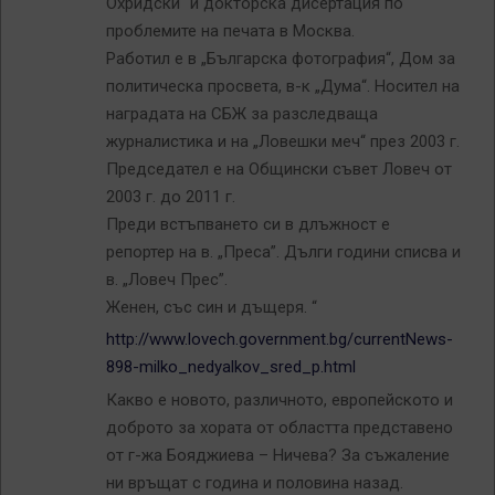
Охридски“ и докторска дисертация по
проблемите на печата в Москва.
Работил е в „Българска фотография“, Дом за
политическа просвета, в-к „Дума“. Носител на
наградата на СБЖ за разследваща
журналистика и на „Ловешки меч“ през 2003 г.
Председател е на Общински съвет Ловеч от
2003 г. до 2011 г.
Преди встъпването си в длъжност е
репортер на в. „Преса”. Дълги години списва и
в. „Ловеч Прес”.
Женен, със син и дъщеря. “
http://www.lovech.government.bg/currentNews-
898-milko_nedyalkov_sred_p.html
Какво е новото, различното, европейското и
доброто за хората от областта представено
от г-жа Бояджиева – Ничева? За съжаление
ни връщат с година и половина назад.