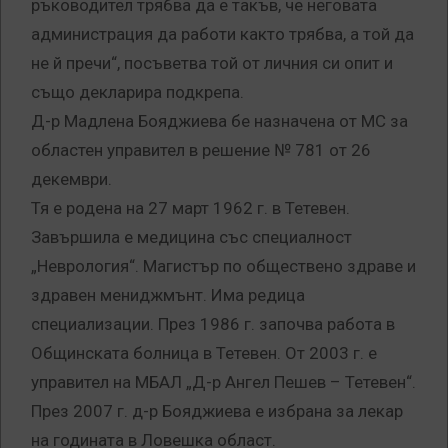
ръководител трябва да е такъв, че неговата
администрация да работи както трябва, а той да
не й пречи“, посъветва той от личния си опит и
също декларира подкрепа.
Д-р Мадлена Бояджиева бе назначена от МС за
областен управител в решение № 781 от 26
декември.
Тя е родена на 27 март 1962 г. в Тетевен.
Завършила е медицина със специалност
„Неврология“. Магистър по обществено здраве и
здравен мениджмънт. Има редица
специализации. През 1986 г. започва работа в
Общинската болница в Тетевен. От 2003 г. е
управител на МБАЛ „Д-р Ангел Пешев – Тетевен“.
През 2007 г. д-р Бояджиева е избрана за лекар
на годината в Ловешка област.