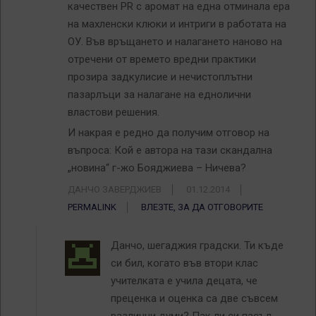
качествен PR с аромат на една отминала ера
на махленски клюки и интриги в работата на
ОУ. Във връщането и налагането наново на
отречени от времето вредни практики
прозира задкулисие и нечистоплътни
пазарлъци за налагане на еднолични
властови решения.
И накрая е редно да получим отговор на
въпроса: Кой е автора на тази скандална
„новина“ г-жо Бояджиева – Ничева?
ДАНЧО ЗАВЕРДЖИЕВ
01.12.2014
PERMALINK
ВЛЕЗТЕ, ЗА ДА ОТГОВОРИТЕ
Данчо, шегаджия градски. Ти къде
си бил, когато във втори клас
учителката е учила децата, че
преценка и оценка са две съвсем
различни думи? Пак ли си пасъл