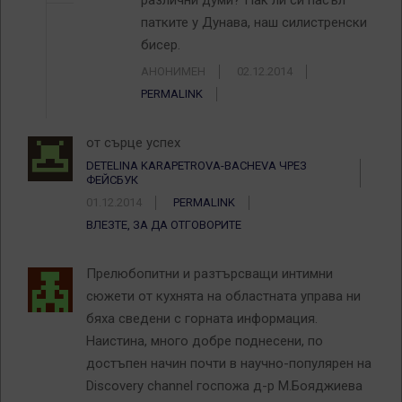
патките у Дунава, наш силистренски
бисер.
АНОНИМЕН
02.12.2014
PERMALINK
от сърце успех
DETELINA KARAPETROVA-BACHEVA ЧРЕЗ
ФЕЙСБУК
01.12.2014
PERMALINK
ВЛЕЗТЕ, ЗА ДА ОТГОВОРИТЕ
Прелюбопитни и разтърсващи интимни
сюжети от кухнята на областната управа ни
бяха сведени с горната информация.
Наистина, много добре поднесени, по
достъпен начин почти в научно-популярен на
Discovery channel госпожа д-р М.Бояджиева