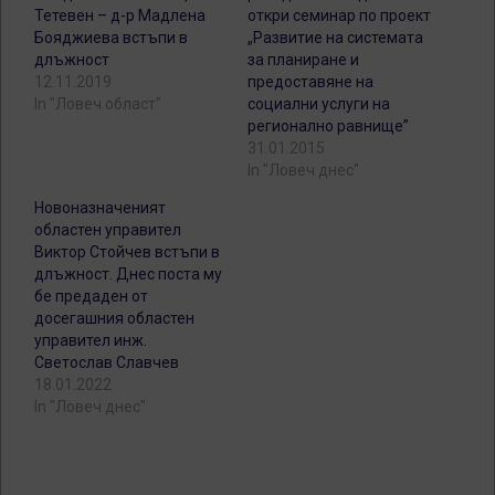
Тетевен – д-р Мадлена
откри семинар по проект
Бояджиева встъпи в
„Развитие на системата
длъжност
за планиране и
12.11.2019
предоставяне на
In "Ловеч област"
социални услуги на
регионално равнище”
31.01.2015
In "Ловеч днес"
Новоназначеният
областен управител
Виктор Стойчев встъпи в
длъжност. Днес поста му
бе предаден от
досегашния областен
управител инж.
Светослав Славчев
18.01.2022
In "Ловеч днес"