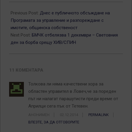
2014-
12-
Previous Post:
Днес е публичното обсъждане на
01
Програмата за управление и разпореждане с
имотите, общинска собственост
Next Post:
БМЧК отбелязва 1 декември – Световния
ден за борба срещу ХИВ/СПИН
11 КОМЕНТАРА
Толкова ли няма качествени хора за
областен управител в Ловеч,че за пореден
път ни налагат парашутисти преди време от
Априлци сега пък от Тетевен.
АНОНИМЕН
02.12.2014
PERMALINK
ВЛЕЗТЕ, ЗА ДА ОТГОВОРИТЕ