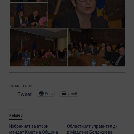
SHARE THIS:
Print
Email
Tweet
Related
Избраният за втори
Областният управител д-
мандат Кмет на Община
р Мадлена Бояджиева