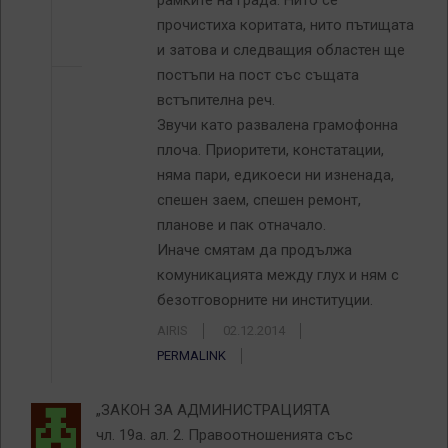
рамките на града. Нито се
прочистиха коритата, нито пътищата
и затова и следващия областен ще
постъпи на пост със същата
встъпителна реч.
Звучи като развалена грамофонна
плоча. Приоритети, констатации,
няма пари, едикоеси ни изненада,
спешен заем, спешен ремонт,
планове и пак отначало.
Иначе смятам да продължа
комуникацията между глух и ням с
безотговорните ни институции.
AIRIS
02.12.2014
PERMALINK
„ЗАКОН ЗА АДМИНИСТРАЦИЯТА
чл. 19а. ал. 2. Правоотношенията със