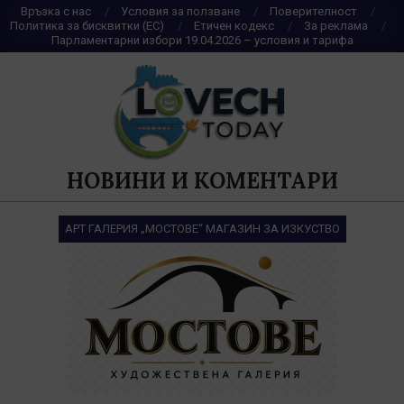
Skip
Връзка с нас
Условия за ползване
Поверителност
Политика за бисквитки (ЕС)
Етичен кодекс
За реклама
to
Парламентарни избори 19.04.2026 – условия и тарифа
content
НОВИНИ И КОМЕНТАРИ
АРТ ГАЛЕРИЯ „МОСТОВЕ“ МАГАЗИН ЗА ИЗКУСТВО