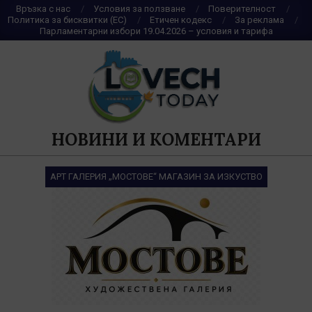
Skip
Връзка с нас
Условия за ползване
Поверителност
Политика за бисквитки (ЕС)
Етичен кодекс
За реклама
to
Парламентарни избори 19.04.2026 – условия и тарифа
content
НОВИНИ И КОМЕНТАРИ
АРТ ГАЛЕРИЯ „МОСТОВЕ“ МАГАЗИН ЗА ИЗКУСТВО