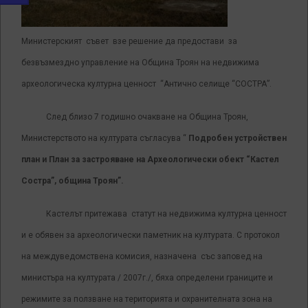
Министерският съвет взе решение да предостави за
безвъзмездно управление на Община Троян на недвижима
археологическа културна ценност “Антично селище “СОСТРА”.
След близо 7 годишно очакване на Община Троян,
Министерството на културата съгласува “
Подробен устройствен
план и План за застрояване на Археологически обект “Кастел
Состра”, община Троян”.
Кастелът притежава статут на недвижима културна ценност
и е обявен за археологически паметник на културата. С протокол
на междуведомствена комисия, назначена със заповед на
министъра на културата / 2007г./, бяха определени границите и
режимите за ползване на територията и охранителната зона на