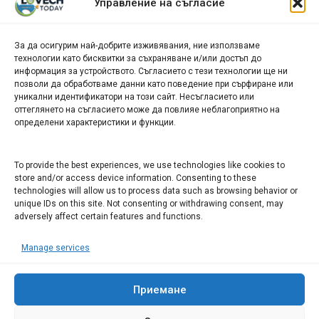
Управление на съгласие
новини
За да осигурим най-добрите изживявания, ние използваме
БИЗНЕС
технологии като бисквитки за съхраняване и/или достъп до
информация за устройството. Съгласието с тези технологии ще ни
Арт галерия "Мостове" – магазин за изкуство
позволи да обработваме данни като поведение при сърфиране или
уникални идентификатори на този сайт. Несъгласието или
СЕВЕРОЗАПАДА ИНФОРМАЦИОНЕН БИЗНЕС
оттеглянето на съгласието може да повлияе неблагоприятно на
ТУРИСТИЧЕСКИ КЛЪСТЕР
определени характеристики и функции.
ИНСТИТУЦИИ В ЛОВЕЧ
To provide the best experiences, we use technologies like cookies to
store and/or access device information. Consenting to these
technologies will allow us to process data such as browsing behavior or
Административен съд Ловеч
unique IDs on this site. Not consenting or withdrawing consent, may
Областна администрация Ловеч
adversely affect certain features and functions.
Община Ловеч
Manage services
ОДМВР Ловеч
Окръжен съд Ловеч
Районен съд Ловеч
Приемане