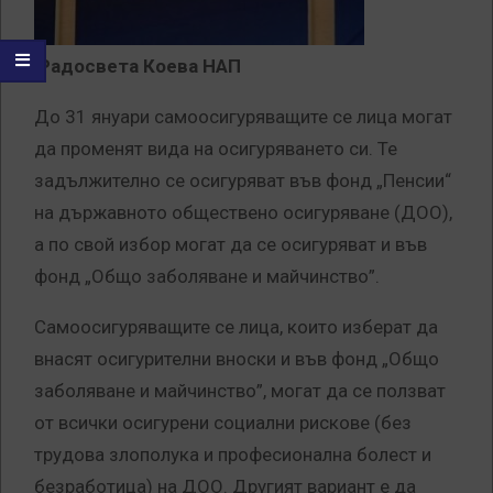
Радосвета Коева НАП
До 31 януари самоосигуряващите се лица могат
да променят вида на осигуряването си. Те
задължително се осигуряват във фонд „Пенсии“
на държавното обществено осигуряване (ДОО),
а по свой избор могат да се осигуряват и във
фонд „Общо заболяване и майчинство”.
Самоосигуряващите се лица, които изберат да
внасят осигурителни вноски и във фонд „Общо
заболяване и майчинство”, могат да се ползват
от всички осигурени социални рискове (без
трудова злополука и професионална болест и
безработица) на ДОО. Другият вариант е да