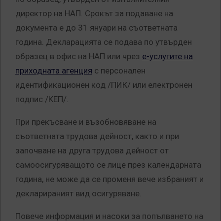
директор на НАП. Срокът за подаване на
документа е до 31 януари на съответната
година. Декларацията се подава по утвърден
образец в офис на НАП или чрез
е-услугите на
приходната агенция
с персонален
идентификационен код /ПИК/ или електронен
подпис /КЕП/.
При прекъсване и възобновяване на
съответната трудова дейност, както и при
започване на друга трудова дейност от
самоосигуряващото се лице през календарната
година, не може да се променя вече избраният и
декларираният вид осигуряване.
Повече информация и насоки за попълването на