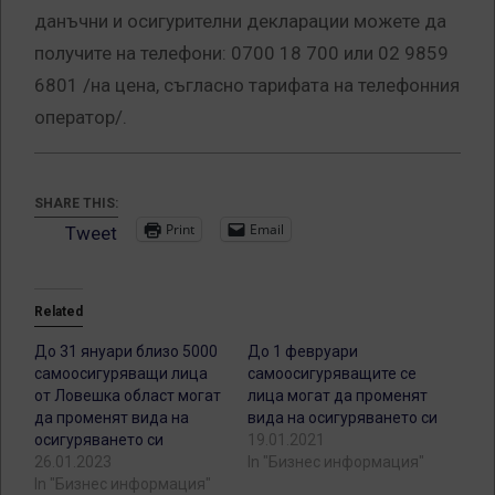
данъчни и осигурителни декларации можете да
получите на телефони: 0700 18 700 или 02 9859
6801 /на цена, съгласно тарифата на телефонния
оператор/.
SHARE THIS:
Print
Email
Tweet
Related
До 31 януари близо 5000
До 1 февруари
самоосигуряващи лица
самоосигуряващите се
от Ловешка област могат
лица могат да променят
да променят вида на
вида на осигуряването си
осигуряването си
19.01.2021
26.01.2023
In "Бизнес информация"
In "Бизнес информация"