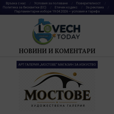
Skip
Връзка с нас
Условия за ползване
Поверителност
Политика за бисквитки (ЕС)
Етичен кодекс
За реклама
to
Парламентарни избори 19.04.2026 – условия и тарифа
content
НОВИНИ И КОМЕНТАРИ
АРТ ГАЛЕРИЯ „МОСТОВЕ“ МАГАЗИН ЗА ИЗКУСТВО