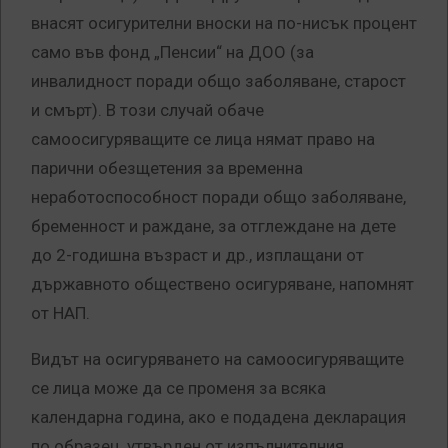
внасят осигурителни вноски на по-нисък процент
само във фонд „Пенсии“ на ДОО (за
инвалидност поради общо заболяване, старост
и смърт).
В този случай обаче
самоосигуряващите се лица нямат право на
парични обезщетения за временна
неработоспособност поради общо заболяване,
бременност и раждане, за отглеждане на дете
до 2-годишна възраст и др., изплащани от
държавното обществено осигуряване, напомнят
от НАП.
Видът на осигуряването на самоосигуряващите
се лица може да се променя за всяка
календарна година, ако е подадена декларация
по образец, утвърден от изпълнителния