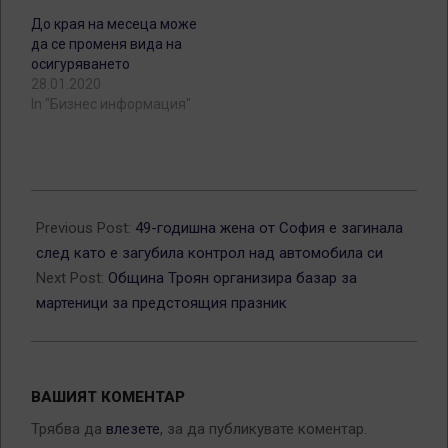
До края на месеца може
да се променя вида на
осигуряването
28.01.2020
In "Бизнес информация"
2025-
01-
Previous Post:
49-годишна жена от София е загинала
24
след като е загубила контрол над автомобила си
Next Post:
Община Троян организира базар за
мартеници за предстоящия празник
ВАШИЯТ КОМЕНТАР
Трябва да
влезете
, за да публикувате коментар.