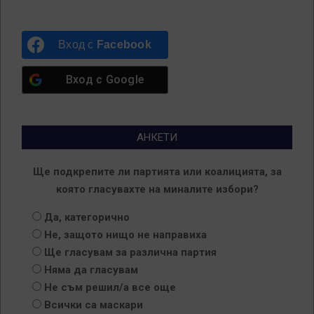
Вход с
Facebook
Вход с
Google
АНКЕТИ
Ще подкрепите ли партията или коалицията, за
която гласувахте на миналите избори?
Да, категорично
Не, защото нищо не направиха
Ще гласувам за различна партия
Няма да гласувам
Не съм решил/а все още
Всички са маскари