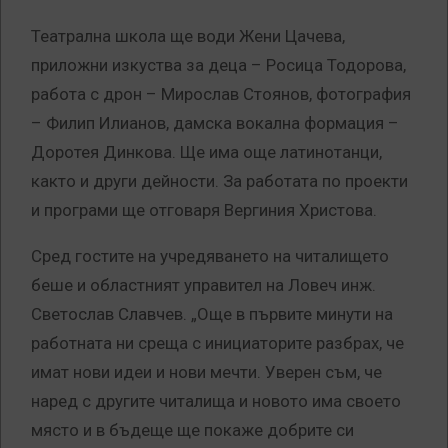
Театрална школа ще води Жени Цачева,
приложни изкуства за деца – Росица Тодорова,
работа с дрон – Мирослав Стоянов, фотография
– Филип Илианов, дамска вокална формация –
Доротея Динкова. Ще има още латинотанци,
както и други дейности. За работата по проекти
и програми ще отговаря Вергиния Христова.
Сред гостите на учредяването на читалището
беше и областният управител на Ловеч инж.
Светослав Славчев. „Още в първите минути на
работната ни среща с инициаторите разбрах, че
имат нови идеи и нови мечти. Уверен съм, че
наред с другите читалища и новото има своето
място и в бъдеще ще покаже добрите си