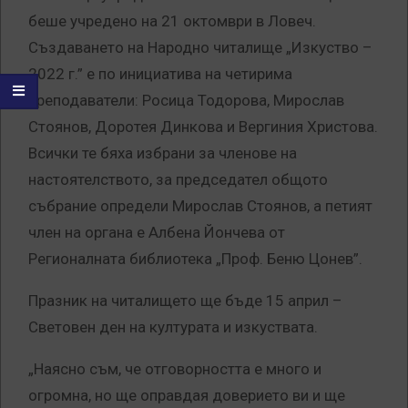
беше учредено на 21 октомври в Ловеч.
Създаването на Народно читалище „Изкуство –
2022 г.” е по инициатива на четирима
преподаватели: Росица Тодорова, Мирослав
Стоянов, Доротея Динкова и Вергиния Христова.
Всички те бяха избрани за членове на
настоятелството, за председател общото
събрание определи Мирослав Стоянов, а петият
член на органа е Албена Йончева от
Регионалната библиотека „Проф. Беню Цонев”.
Празник на читалището ще бъде 15 април –
Световен ден на културата и изкуствата.
„Наясно съм, че отговорността е много и
огромна, но ще оправдая доверието ви и ще