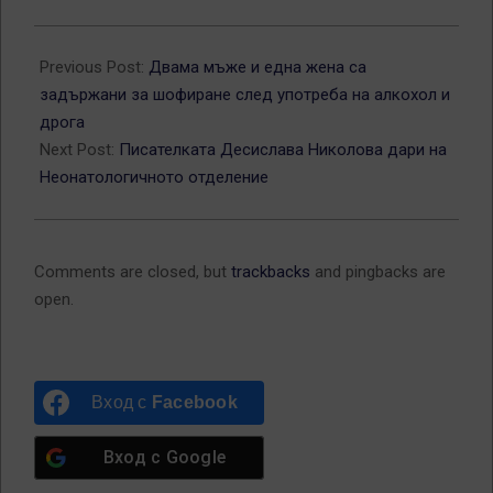
2022-
10-
Previous Post:
Двама мъже и една жена са
24
задържани за шофиране след употреба на алкохол и
дрога
Next Post:
Писателката Десислава Николова дари на
Неонатологичното отделение
Comments are closed, but
trackbacks
and pingbacks are
open.
Вход с
Facebook
Вход с
Google