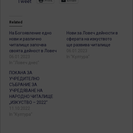
Print
Email
Tweet
Related
На Богоявление едно
Нови за Ловеч дейности в
нови и различно
сферата на изкуството
читалище започва
ще развива читалище
своята дейност в Ловеч
06.01.2023
06.01.2023
In "Култура"
In "Ловеч днес"
ПОКАНА ЗА
УЧРЕДИТЕЛНО
СЪБРАНИЕ ЗА
УЧРЕДЯВАНЕ НА
НАРОДНО ЧИТАЛИЩЕ
„ИЗКУСТВО – 2022“
11.10.2022
In "Култура"