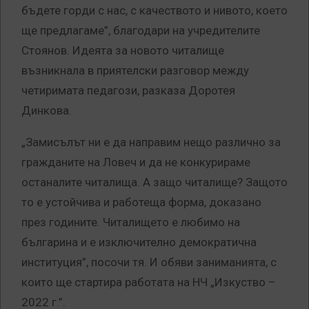
бъдете горди с нас, с качеството и нивото, което
ще предлагаме”, благодари на учредителите
Стоянов. Идеята за новото читалище
възникнала в приятелски разговор между
четиримата педагози, разказа Доротея
Динкова.
„Замисълът ни е да направим нещо различно за
гражданите на Ловеч и да не конкурираме
останалите читалища. А защо читалище? Защото
то е устойчива и работеща форма, доказано
през годините. Читалището е любимо на
българина и е изключително демократична
институция”, посочи тя. И обяви заниманията, с
които ще стартира работата на НЧ „Изкуство –
2022 г.”.