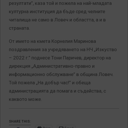
резултати”, каза той и пожела на най-младата
културна институция да бъде сред челните
читалища не само в Ловеч и областта, а и в
страната.
От името на кмета Корнелия Маринова
поздравления за учредяването на НЧ „Изкуство
– 2022 г.” поднесе Тони Паричев, директор на
дирекция „Административно-правно и
информационно обслужване” в община Ловеч.
Той пожела „На добър час!” и обеща
администрацията да помага и съдейства, с
каквото може.
SHARE THIS: