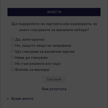
АНКЕТИ
Ще подкрепите ли партията или коалицията, за
която гласувахте на миналите избори?
Да, категорично
Не, защото нищо не направиха
Ще гласувам за различна партия
Няма да гласувам
Не съм решил/а все още
Всички са маскари
Виж резултата
Архив анкети