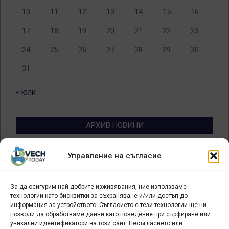
10
11
12
13
14
15
16
17
18
19
20
21
22
23
24
25
26
27
28
29
30
31
« юли
АРХИВ НОВИНИ
Архив
Управление на съгласие
новини
За да осигурим най-добрите изживявания, ние използваме
БИЗНЕС
технологии като бисквитки за съхраняване и/или достъп до
информация за устройството. Съгласието с тези технологии ще ни
Арт галерия "Мостове" – магазин за изкуство
позволи да обработваме данни като поведение при сърфиране или
уникални идентификатори на този сайт. Несъгласието или
СЕВЕРОЗАПАДА ИНФОРМАЦИОНЕН БИЗНЕС