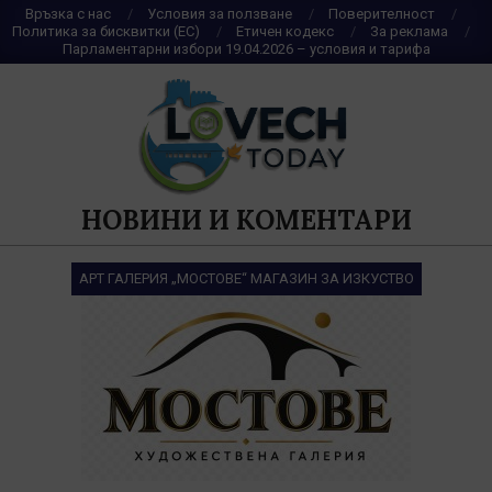
Skip
Връзка с нас
Условия за ползване
Поверителност
Политика за бисквитки (ЕС)
Етичен кодекс
За реклама
to
Парламентарни избори 19.04.2026 – условия и тарифа
content
НОВИНИ И КОМЕНТАРИ
АРТ ГАЛЕРИЯ „МОСТОВЕ“ МАГАЗИН ЗА ИЗКУСТВО