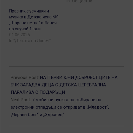
In "Общество"
Празник с усмивки и
музика в Детска ясла №1
„Шарено петле“ в Ловеч
по случай 1 юни
01.06.2025
In "Децата на Ловеч"
2013-
06-
Previous Post:
НА ПЪРВИ ЮНИ ДОБРОВОЛЦИТЕ НА
01
БЧК ЗАРАДВА ДЕЦА С ДЕТСКА ЦЕРЕБРАЛНА
ПАРАЛИЗА С ПОДАРЪЦИ
Next Post:
7 мобилни пункта за събиране на
електронни отпадъци се откриват в „Младост“,
„Червен бряг“ и „Здравец“