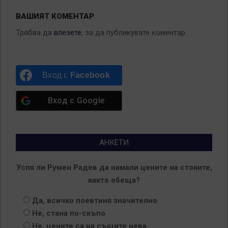
ВАШИЯТ КОМЕНТАР
Трябва да
влезете
, за да публикувате коментар.
Вход с
Facebook
Вход с
Google
АНКЕТИ
Успя ли Румен Радев да намали цените на стоките,
както обеща?
Да, всичко поевтиня значително
Не, стана по-скъпо
Не, цените са на същите нева