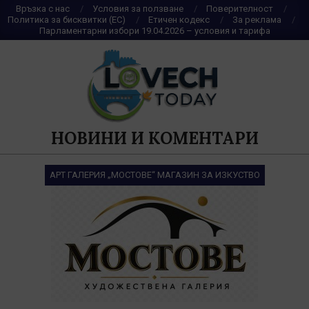
Skip
Връзка с нас
Условия за ползване
Поверителност
Политика за бисквитки (ЕС)
Етичен кодекс
За реклама
to
Парламентарни избори 19.04.2026 – условия и тарифа
content
НОВИНИ И КОМЕНТАРИ
АРТ ГАЛЕРИЯ „МОСТОВЕ“ МАГАЗИН ЗА ИЗКУСТВО