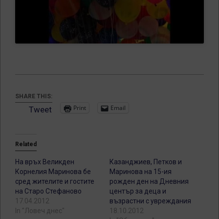
SHARE THIS:
Print
Email
Tweet
Related
На връх Великден
Казанджиев, Петков и
Корнелия Маринова бе
Маринова на 15-ия
сред жителите и гостите
рожден ден на Дневния
на Старо Стефаново
център за деца и
17.04.2012
възрастни с увреждания
In "Ловеч днес"
18.10.2012