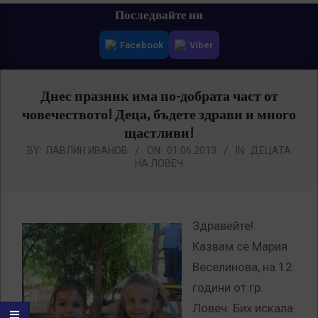
Primary
Последвайте ни
Navigation
Facebook
Viber
Menu
Днес празник има по-добрата част от
човечеството! Деца, бъдете здрави и много
щастливи!
BY:
ПАВЛИН ИВАНОВ
ON:
01.06.2013
IN:
ДЕЦАТА
НА ЛОВЕЧ
Здравейте!
Казвам се Мария
Веселинова, на 12
години от гр.
Ловеч. Бих искала