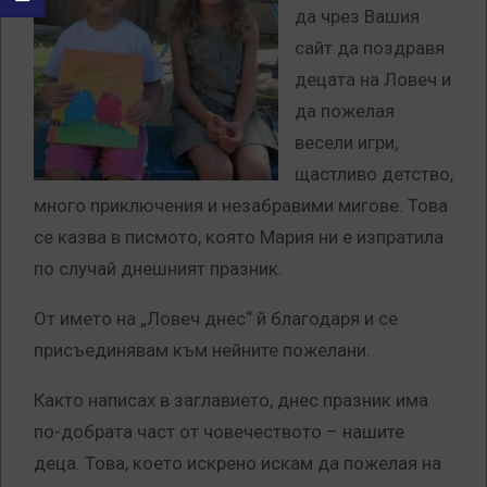
да чрез Вашия
сайт да поздравя
децата на Ловеч и
да пожелая
весели игри,
щастливо детство,
много приключения и незабравими мигове. Това
се казва в писмото, която Мария ни е изпратила
по случай днешният празник.
От името на „Ловеч днес“ й благодаря и се
присъединявам към нейните пожелани.
Както написах в заглавието, днес празник има
по-добрата част от човечеството – нашите
деца.
Това, което искрено искам да пожелая на