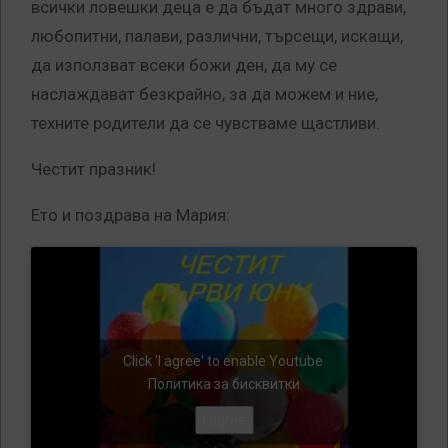
всички ловешки деца е да бъдат много здрави,
любопитни, палави, различни, търсещи, искащи,
да използват всеки божи ден, да му се
наслаждават безкрайно, за да можем и ние,
техните родители да се чувстваме щастливи.
Честит празник!
Ето и поздрава на Мария:
Click 'I agree' to enable Youtube
Политика за бисквитки
I agree