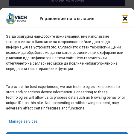
АРХИВ НОВИНИ
Архив
Управление на съгласие
новини
За да осигурим най-добрите изживявания, ние използваме
БИЗНЕС
технологии като бисквитки за съхраняване и/или достъп до
информация за устройството. Съгласието с тези технологии ще ни
Арт галерия "Мостове" – магазин за изкуство
позволи да обработваме данни като поведение при сърфиране или
уникални идентификатори на този сайт. Несъгласието или
СЕВЕРОЗАПАДА ИНФОРМАЦИОНЕН БИЗНЕС
оттеглянето на съгласието може да повлияе неблагоприятно на
ТУРИСТИЧЕСКИ КЛЪСТЕР
определени характеристики и функции.
ИНСТИТУЦИИ В ЛОВЕЧ
To provide the best experiences, we use technologies like cookies to
store and/or access device information. Consenting to these
technologies will allow us to process data such as browsing behavior or
Административен съд Ловеч
unique IDs on this site. Not consenting or withdrawing consent, may
adversely affect certain features and functions.
Областна администрация Ловеч
Община Ловеч
Manage services
ОДМВР Ловеч
Окръжен съд Ловеч