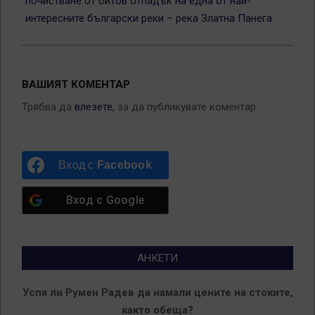
почистване от битов отпадък на една от най-
интересните български реки – река Златна Панега
ВАШИЯТ КОМЕНТАР
Трябва да
влезете
, за да публикувате коментар.
Вход с
Facebook
Вход с
Google
АНКЕТИ
Успя ли Румен Радев да намали цените на стоките,
както обеща?