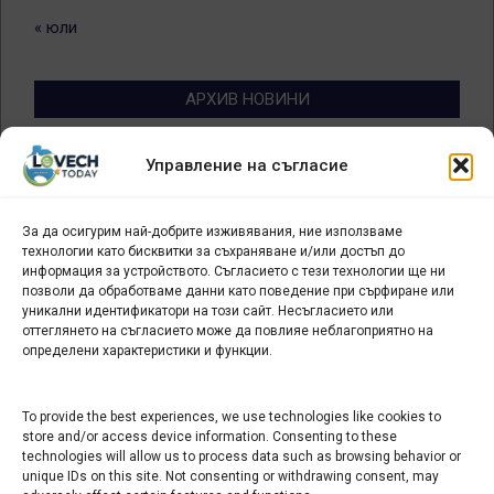
« юли
АРХИВ НОВИНИ
Архив
Управление на съгласие
новини
За да осигурим най-добрите изживявания, ние използваме
БИЗНЕС
технологии като бисквитки за съхраняване и/или достъп до
информация за устройството. Съгласието с тези технологии ще ни
Арт галерия "Мостове" – магазин за изкуство
позволи да обработваме данни като поведение при сърфиране или
уникални идентификатори на този сайт. Несъгласието или
СЕВЕРОЗАПАДА ИНФОРМАЦИОНЕН БИЗНЕС
оттеглянето на съгласието може да повлияе неблагоприятно на
ТУРИСТИЧЕСКИ КЛЪСТЕР
определени характеристики и функции.
ИНСТИТУЦИИ В ЛОВЕЧ
To provide the best experiences, we use technologies like cookies to
store and/or access device information. Consenting to these
technologies will allow us to process data such as browsing behavior or
Административен съд Ловеч
unique IDs on this site. Not consenting or withdrawing consent, may