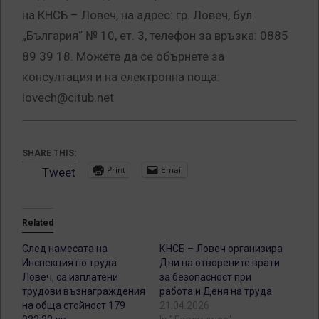
на КНСБ – Ловеч, на адрес: гр. Ловеч, бул.
„България“ № 10, ет. 3, телефон за връзка: 0885
89 39 18. Можете да се обърнете за
консултация и на електронна поща:
lovech@citub.net
SHARE THIS:
Print
Email
Tweet
Related
След намесата на
КНСБ – Ловеч организира
Инспекция по труда
Дни на отворените врати
Ловеч, са изплатени
за безопасност при
трудови възнаграждения
работа и Деня на труда
на обща стойност 179
21.04.2026