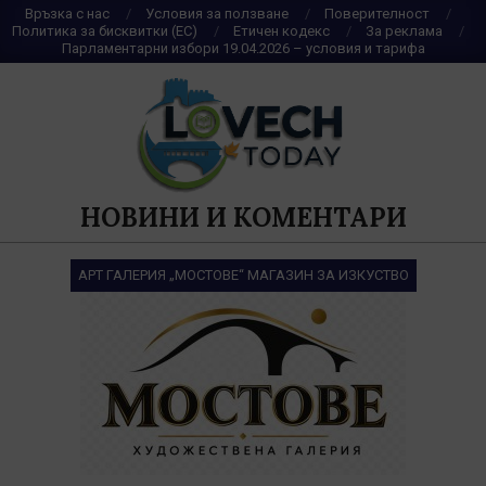
Skip
Връзка с нас
Условия за ползване
Поверителност
Политика за бисквитки (ЕС)
Етичен кодекс
За реклама
to
Парламентарни избори 19.04.2026 – условия и тарифа
content
НОВИНИ И КОМЕНТАРИ
АРТ ГАЛЕРИЯ „МОСТОВЕ“ МАГАЗИН ЗА ИЗКУСТВО