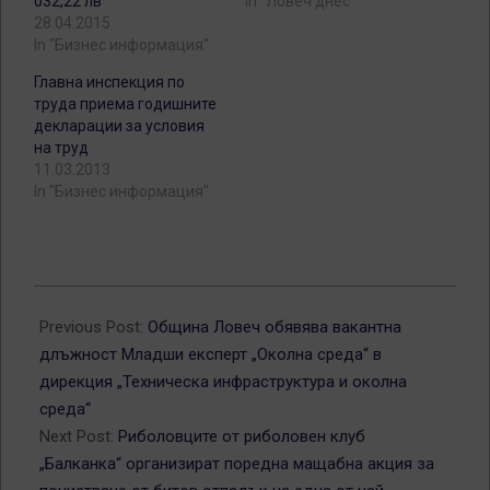
032,22 лв
In "Ловеч днес"
28.04.2015
In "Бизнес информация"
Главна инспекция по
труда приема годишните
декларации за условия
на труд
11.03.2013
In "Бизнес информация"
2025-
04-
Previous Post:
Община Ловеч обявява вакантна
24
длъжност Младши експерт „Околна среда“ в
дирекция „Техническа инфраструктура и околна
среда“
Next Post:
Риболовците от риболовен клуб
„Балканка“ организират поредна мащабна акция за