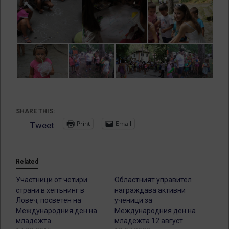
SHARE THIS:
Print
Email
Tweet
Related
Участници от четири
Областният управител
страни в хепънинг в
награждава активни
Ловеч, посветен на
ученици за
Международния ден на
Международния ден на
младежта
младежта 12 август