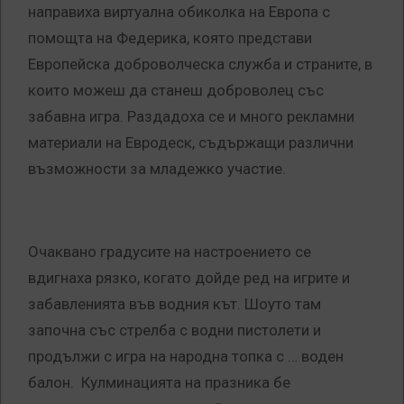
направиха виртуална обиколка на Европа с
помощта на Федерика, която представи
Европейска доброволческа служба и страните, в
които можеш да станеш доброволец със
забавна игра. Раздадоха се и много рекламни
материали на Евродеск, съдържащи различни
възможности за младежко участие.
Очаквано градусите на настроението се
вдигнаха рязко, когато дойде ред на игрите и
забавленията във водния кът. Шоуто там
започна със стрелба с водни пистолети и
продължи с игра на народна топка с … воден
балон. Кулминацията на празника бе