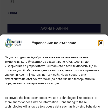
31
« юли
АРХИВ НОВИНИ
Архив
Управление на съгласие
новини
За да осигурим най-добрите изживявания, ние използваме
БИЗНЕС
технологии като бисквитки за съхраняване и/или достъп до
информация за устройството. Съгласието с тези технологии ще ни
Арт галерия "Мостове" – магазин за изкуство
позволи да обработваме данни като поведение при сърфиране или
уникални идентификатори на този сайт. Несъгласието или
СЕВЕРОЗАПАДА ИНФОРМАЦИОНЕН БИЗНЕС
оттеглянето на съгласието може да повлияе неблагоприятно на
ТУРИСТИЧЕСКИ КЛЪСТЕР
определени характеристики и функции.
ИНСТИТУЦИИ В ЛОВЕЧ
To provide the best experiences, we use technologies like cookies to
store and/or access device information. Consenting to these
technologies will allow us to process data such as browsing behavior or