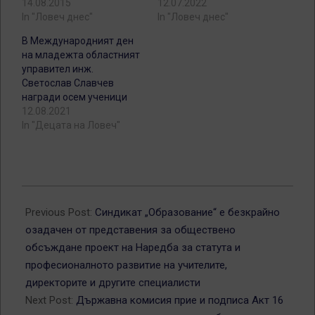
14.08.2015
12.07.2022
In "Ловеч днес"
In "Ловеч днес"
В Международният ден
на младежта областният
управител инж.
Светослав Славчев
награди осем ученици
12.08.2021
In "Децата на Ловеч"
2016-
08-
Previous Post:
Синдикат „Образование“ е безкрайно
15
озадачен от представения за обществено
обсъждане проект на Наредба за статута и
професионалното развитие на учителите,
директорите и другите специалисти
Next Post:
Държавна комисия прие и подписа Акт 16