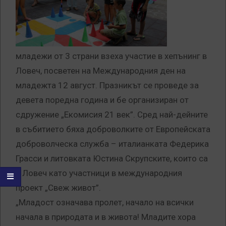
младежи от 3 страни взеха участие в хепънинг в
Ловеч, посветен на Международния ден на
младежта 12 август. Празникът се проведе за
девета поредна година и бе организиран от
сдружение „Екомисия 21 век”. Сред най-дейните
в събитието бяха доброволките от Европейската
доброволческа служба – италианката Федерика
Грасси и литовката Юстина Скрупските, които са
в Ловеч като участници в международния
проект „Свеж живот”.
„Младост означава пролет, начало на всички
начала в природата и в живота! Младите хора