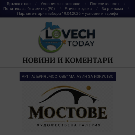
Skip
Връзка с нас
Условия за ползване
Поверителност
Политика за бисквитки (ЕС)
Етичен кодекс
За реклама
to
Парламентарни избори 19.04.2026 – условия и тарифа
content
НОВИНИ И КОМЕНТАРИ
АРТ ГАЛЕРИЯ „МОСТОВЕ“ МАГАЗИН ЗА ИЗКУСТВО