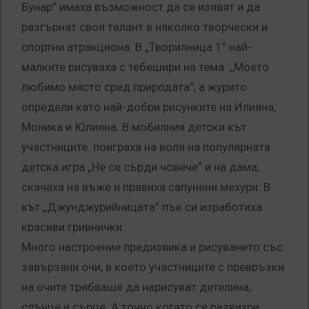
Бунар” имаха възможност да се изявят и да
разгърнат своя талант в няколко творчески и
спортни атракциона. В „Творилница 1” най-
малките рисуваха с тебешири на тема „Моето
любимо място сред природата”, а журито
определи като най-добри рисунките на Илияна,
Моника и Юлияна. В мобилния детски кът
участниците поиграха на воля на популярната
детска игра „Не се сърди човече“ и на дама,
скачаха на въже и правиха сапунени мехури. В
кът „Джунджурийницата” пък си изработиха
красиви гривнички.
Много настроение предизвика и рисуването със
завързани очи, в което участниците с превръзки
на очите трябваше да нарисуват детелина,
слънце и сърце. А точно когато се развихри