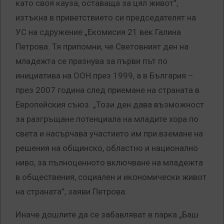
като своя кауза, оставаща за цял живот”,
изтъкна в приветствието си председателят на
УС на сдружение „Екомисия 21 век Галина
Петрова. Тя припомни, че Световният ден на
младежта се празнува за първи път по
инициатива на ООН през 1999, а в България –
през 2007 година след приемане на страната в
Европейския съюз. „Този ден дава възможност
за разгръщане потенциала на младите хора по
света и насърчава участието им при вземане на
решения на общинско, областно и национално
ниво, за пълноценното включване на младежта
в обществения, социален и икономически живот
на страната”, заяви Петрова.
Иначе дошлите да се забавляват в парка „Баш