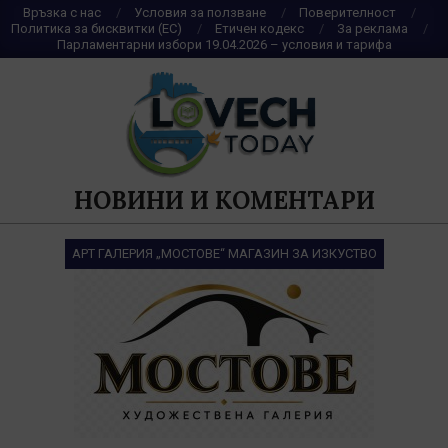
Skip
Връзка с нас
Условия за ползване
Поверителност
Политика за бисквитки (ЕС)
Етичен кодекс
За реклама
to
Парламентарни избори 19.04.2026 – условия и тарифа
content
НОВИНИ И КОМЕНТАРИ
АРТ ГАЛЕРИЯ „МОСТОВЕ“ МАГАЗИН ЗА ИЗКУСТВО