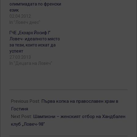
олимпиадата по френски
език
02.04.2012
In "Ловеч днес"
ГЧЕ „Екзарх Йосиф I”
Ловеч- идеалното място
за тези, които искат да
успеят
27.03.2013
In "Децата на Ловеч"
2013-
03-
Previous Post:
Първа копка на православен храм в
26
Гостиня
Next Post:
Шампиони – женският отбор на Хандбален
клуб „Ловеч-98”