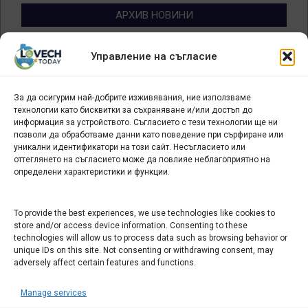
АРХИВ НОВИНИ
Архив
Управление на съгласие
новини
За да осигурим най-добрите изживявания, ние използваме
БИЗНЕС
технологии като бисквитки за съхраняване и/или достъп до
информация за устройството. Съгласието с тези технологии ще ни
Арт галерия "Мостове" – магазин за изкуство
позволи да обработваме данни като поведение при сърфиране или
уникални идентификатори на този сайт. Несъгласието или
СЕВЕРОЗАПАДА ИНФОРМАЦИОНЕН БИЗНЕС
оттеглянето на съгласието може да повлияе неблагоприятно на
ТУРИСТИЧЕСКИ КЛЪСТЕР
определени характеристики и функции.
ИНСТИТУЦИИ В ЛОВЕЧ
To provide the best experiences, we use technologies like cookies to
store and/or access device information. Consenting to these
technologies will allow us to process data such as browsing behavior or
Административен съд Ловеч
unique IDs on this site. Not consenting or withdrawing consent, may
Областна администрация Ловеч
adversely affect certain features and functions.
Община Ловеч
Manage services
ОДМВР Ловеч