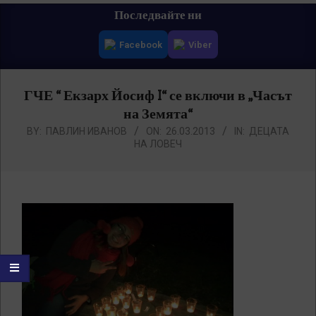
Primary
Последвайте ни
Navigation
Facebook
Viber
Menu
ГЧЕ “ Екзарх Йосиф I“ се включи в „Часът
на Земята“
BY:
ПАВЛИН ИВАНОВ
ON:
26.03.2013
IN:
ДЕЦАТА
НА ЛОВЕЧ