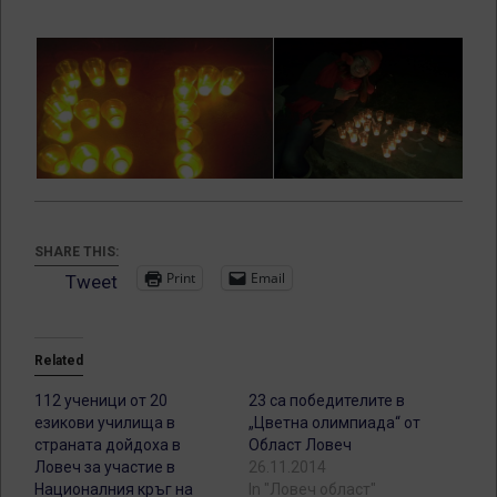
SHARE THIS:
Print
Email
Tweet
Related
112 ученици от 20
23 са победителите в
езикови училища в
„Цветна олимпиада“ от
страната дойдоха в
Област Ловеч
Ловеч за участие в
26.11.2014
Националния кръг на
In "Ловеч област"