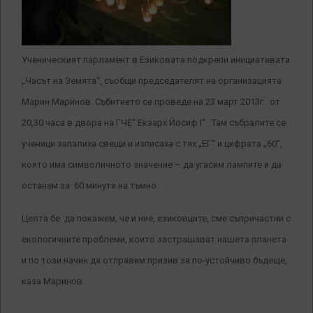
Ученическият парламент в Езиковата подкрепи инициативата
„Часът на Земята“, съобщи председателят на организацията
Марин Маринов. Събитието се проведе на 23 март 2013г. от
20,30 часа в двора на ГЧЕ“ Екзарх Йосиф I“ . Там събралите се
ученици запалиха свещи и изписаха с тях „ЕГ“ и цифрата „60“,
която има символичното значение – да угасим лампите и да
останем за 60 минути на тъмно.
Целта бе да покажем, че и ние, езиковците, сме съпричастни с
екологичните проблеми, които застрашават нашета планета
и по този начин да отправим призив за по-устойчиво бъдеще,
каза Маринов
.