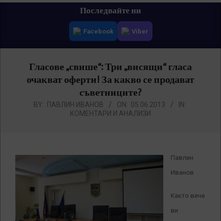
Primary
Последвайте ни
Navigation
Facebook
Viber
Menu
Гласове „свише“: Три „висящи“ гласа
очакват оферти! За какво се продават
съветниците?
BY:
ПАВЛИН ИВАНОВ
ON:
05.06.2013
IN:
КОМЕНТАРИ И АНАЛИЗИ
Павлин
Иванов
Както вече
ви