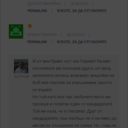
ДОКТОР ДАНИЙКА
06.06.2013
PERMALINK
ВЛЕЗТЕ, ЗА ДА ОТГОВОРИТЕ
ИЛИЯН ПЕЕВСКИ
06.06.2013
PERMALINK
ВЛЕЗТЕ, ЗА ДА ОТГОВОРИТЕ
И от мен браво на г-жа Гешева! На мен
костилките ми показаха друго, но пред
желязната логика, всякакво хвърляне на
AUTHOR
боб или гласове на извънземни, просто
не вървят.
Но тъй като все пак любопитството ме
гризеше и попитах един от кандидатите.
Той ми каза, че е гласувал. Друг от
кандидатите, пък изобщо не е на ниво да
мисли по отношение на схеми. Но, това не