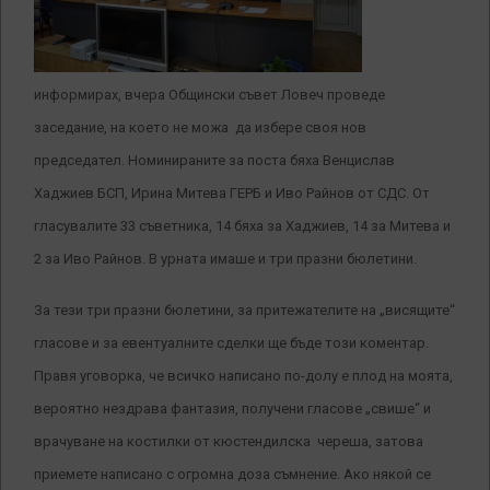
информирах, вчера Общински съвет Ловеч проведе
заседание, на което не можа да избере своя нов
председател. Номинираните за поста бяха Венцислав
Хаджиев БСП, Ирина Митева ГЕРБ и Иво Райнов от СДС. От
гласувалите 33 съветника, 14 бяха за Хаджиев, 14 за Митева и
2 за Иво Райнов. В урната имаше и три празни бюлетини.
За тези три празни бюлетини, за притежателите на „висящите“
гласове и за евентуалните сделки ще бъде този коментар.
Правя уговорка, че всичко написано по-долу е плод на моята,
вероятно нездрава фантазия, получени гласове „свише“ и
врачуване на костилки от кюстендилска череша, затова
приемете написано с огромна доза съмнение.
Ако някой се