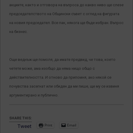
акциите, както и отговора на въпроса до какво ниво ще слезе
председателството на Общински съвет с оглед на фигурата
на новия председател. Все пак, някога ще бъде избран. Въпрос
на бизнес.
Още веднъж ще помоля, да имате предвид, че това, което
четете може, ама изобщо да няма нищо общо с
действителността. И отново да припомня, ако някой се
почувства засегнат или обиден да ми пише, ще му се извиня
аргументирано и публично.
SHARE THIS:
Print
Email
Tweet