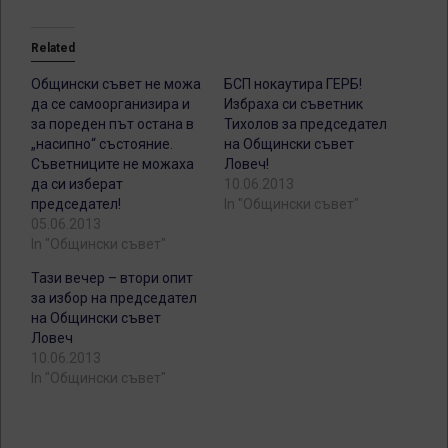
Related
Общински съвет не можа
БСП нокаутира ГЕРБ!
да се самоорганизира и
Избраха си съветник
за пореден път остана в
Тихолов за председател
„насипно“ състояние.
на Общински съвет
Съветниците не можаха
Ловеч!
да си изберат
10.06.2013
председател!
In "Общински съвет"
05.06.2013
In "Общински съвет"
Тази вечер – втори опит
за избор на председател
на Общински съвет
Ловеч
10.06.2013
In "Общински съвет"