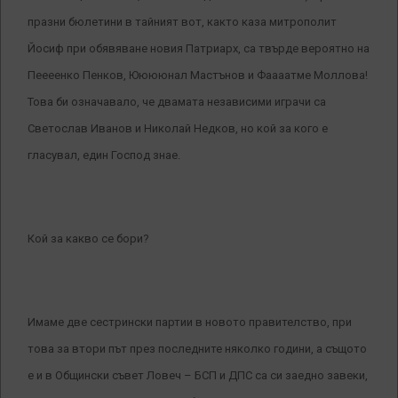
празни бюлетини в тайният вот, както каза митрополит
Йосиф при обявяване новия Патриарх, са твърде вероятно на
Пеееенко Пенков, Ююююнал Мастънов и Фаааатме Моллова!
Това би означавало, че двамата независими играчи са
Светослав Иванов и Николай Недков, но кой за кого е
гласувал, един Господ знае.
Кой за какво се бори?
Имаме две сестрински партии в новото правителство, при
това за втори път през последните няколко години, а същото
е и в Общински съвет Ловеч – БСП и ДПС са си заедно завеки,