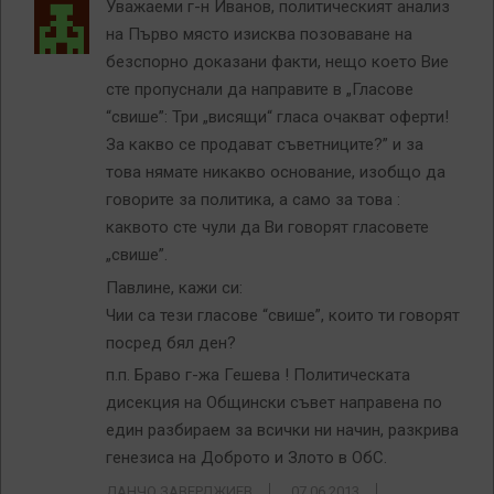
Уважаеми г-н Иванов, политическият анализ
на Първо място изисква позоваване на
безспорно доказани факти, нещо което Вие
сте пропуснали да направите в „Гласове
“свише”: Три „висящи“ гласа очакват оферти!
За какво се продават съветниците?” и за
това нямате никакво основание, изобщо да
говорите за политика, а само за това :
каквото сте чули да Ви говорят гласовете
„свише”.
Павлине, кажи си:
Чии са тези гласове “свише”, които ти говорят
посред бял ден?
п.п. Браво г-жа Гешева ! Политическата
дисекция на Общински съвет направена по
един разбираем за всички ни начин, разкрива
генезиса на Доброто и Злото в ОбС.
ДАНЧО ЗАВЕРДЖИЕВ
07.06.2013