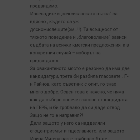
предвидимо.
Изненадите и „мексиканската вълна“ са
вдясно , където са уж
дясномислещите(хм…!!). Та всъщност от
тяхното поведение и „благоволение“ зависи
съдбата на всички кметски предложения, а в
конкретния случай – изборът на
председател.
За овакантеното място е резонно да има две
кандидатури, трета би разбила гласовете . Г-
н Райнов, като съветник с опит, го знае
много добре. Освен това е наясно, че няма
как да събере повече гласове от кандидата
на ГЕРБ, и би трябвало да си даде отвод.
Защо не го е направил?!
Дали защото у него са надделяли
егоцентризмът и тщеславието, или защото
Ирина Митева пак е трябвало бъде