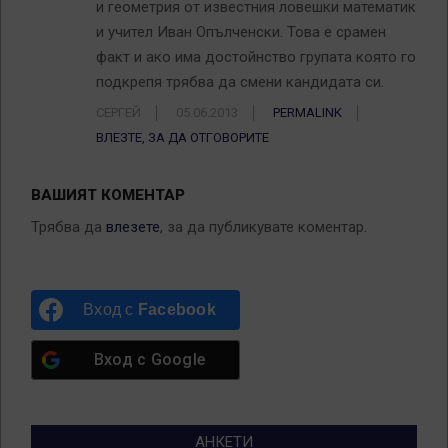
и геометрия от известния ловешки математик
и учител Иван Опълченски. Това е срамен
факт и ако има достойнство групата която го
подкрепя трябва да смени кандидата си.
СЕРГЕЙ
05.06.2013
PERMALINK
ВЛЕЗТЕ, ЗА ДА ОТГОВОРИТЕ
ВАШИЯТ КОМЕНТАР
Трябва да
влезете
, за да публикувате коментар.
Вход с
Facebook
Вход с
Google
АНКЕТИ