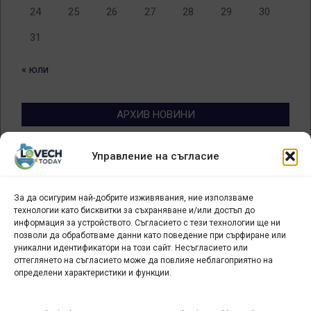
24
25
26
27
28
29
30
31
« юли
АРХИВ НОВИНИ
Архив
Управление на съгласие
новини
За да осигурим най-добрите изживявания, ние използваме
БИЗНЕС
технологии като бисквитки за съхраняване и/или достъп до
информация за устройството. Съгласието с тези технологии ще ни
Арт галерия "Мостове" – магазин за изкуство
позволи да обработваме данни като поведение при сърфиране или
уникални идентификатори на този сайт. Несъгласието или
СЕВЕРОЗАПАДА ИНФОРМАЦИОНЕН БИЗНЕС
оттеглянето на съгласието може да повлияе неблагоприятно на
ТУРИСТИЧЕСКИ КЛЪСТЕР
определени характеристики и функции.