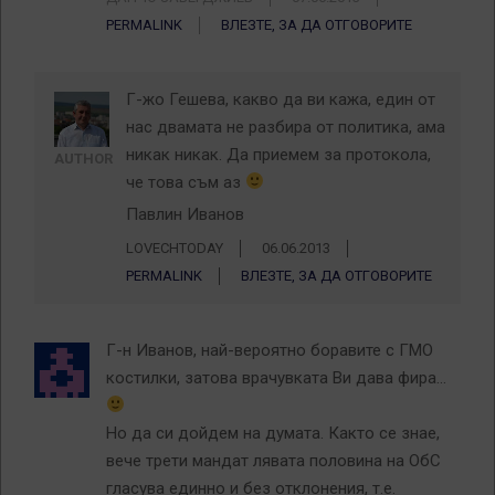
PERMALINK
ВЛЕЗТЕ, ЗА ДА ОТГОВОРИТЕ
Г-жо Гешева, какво да ви кажа, един от
нас двамата не разбира от политика, ама
никак никак. Да приемем за протокола,
AUTHOR
че това съм аз
Павлин Иванов
LOVECHTODAY
06.06.2013
PERMALINK
ВЛЕЗТЕ, ЗА ДА ОТГОВОРИТЕ
Г-н Иванов, най-вероятно боравите с ГМО
костилки, затова врачувката Ви дава фира…
Но да си дойдем на думата. Както се знае,
вече трети мандат лявата половина на ОбС
гласува единно и без отклонения, т.е.