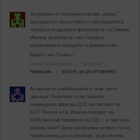
За разлика от получени гласове „свише“,
врачуването на костилки от кюстендилска
череша и нездравата фантазия на г-н Павлив
Иванов, анализа на г-жа Гешева е
изключително конкретен и реалистичен.
Браво г-жа Гешева !
ДАНЧО ЗАВЕРДЖИЕВ
06.06.2013
PERMALINK
ВЛЕЗТЕ, ЗА ДА ОТГОВОРИТЕ
Аз мисля,че комбинацията е тази: трите
„висящи“ бюлетини са на тримата
номинирани, априори ДПС си гласуват за
БСП, Пенков и Св. Иванов гласуват за
ГЕРБ,Николай Недялков за СДС – и сметката
излиза, нали? Дали някой няма интерес точно
такава схема да се разиграе, за да печели