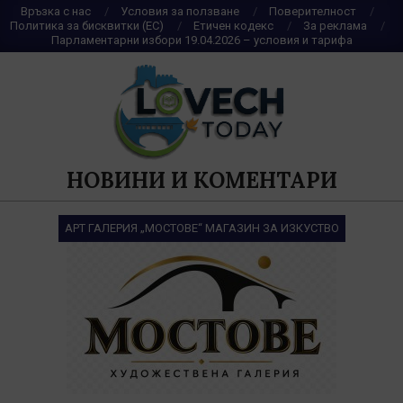
Skip
Връзка с нас
Условия за ползване
Поверителност
Политика за бисквитки (ЕС)
Етичен кодекс
За реклама
to
Парламентарни избори 19.04.2026 – условия и тарифа
content
НОВИНИ И КОМЕНТАРИ
АРТ ГАЛЕРИЯ „МОСТОВЕ“ МАГАЗИН ЗА ИЗКУСТВО