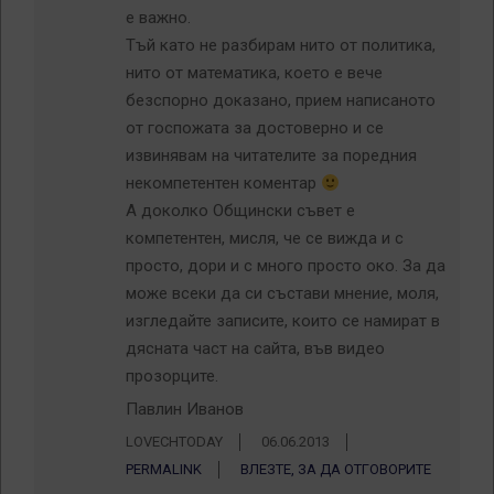
е важно.
Тъй като не разбирам нито от политика,
нито от математика, което е вече
безспорно доказано, прием написаното
от госпожата за достоверно и се
извинявам на читателите за поредния
некомпетентен коментар
А доколко Общински съвет е
компетентен, мисля, че се вижда и с
просто, дори и с много просто око. За да
може всеки да си състави мнение, моля,
изгледайте записите, които се намират в
дясната част на сайта, във видео
прозорците.
Павлин Иванов
LOVECHTODAY
06.06.2013
PERMALINK
ВЛЕЗТЕ, ЗА ДА ОТГОВОРИТЕ