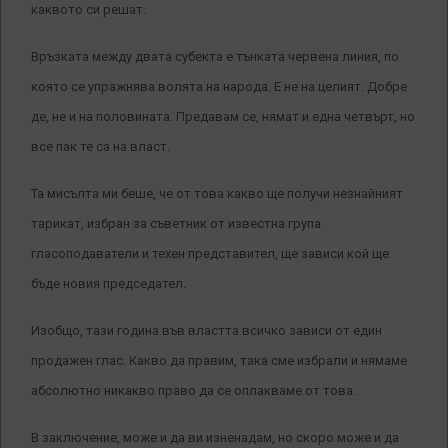
каквото си решат.
Връзката между двата субекта е тънката червена линия, по
която се упражнява волята на народа. Е не на целият. Добре
де, не и на половината. Предавам се, нямат и една четвърт, но
все пак те са на власт.
Та мисълта ми беше, че от това какво ще получи незнайният
тарикат, избран за съветник от известна група
гласоподаватели и техен представител, ще зависи кой ще
бъде новия председател.
Изобщо, тази година във властта всичко зависи от един
продажен глас. Какво да правим, така сме избрали и нямаме
абсолютно никакво право да се оплакваме от това.
В заключение, може и да ви изненадам, но скоро може и да