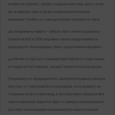
почувства засегнат, обиден, подценен или нещо друго, моля
да се свърже с мен за да му поднеса моите искрени
извинения. Разбира се, това ще направя писмено на сайта.
Да се върнем на темата – избори. Както вече ви разказах,
групите на БСП и ГЕРБ направиха своите предложения за
председател. Изненадващо обаче, предложение направи и
д-р Митев от СДС като номинира Иво Райнов и с това сините
по същество поставиха в „засада“ всички останали играчи.
Гласуването по предварително одобрените правила започна,
като част от съветниците се пошегуваха, че за времето на
гласуване на 33-та съветници, в
Истанбул
биха гласували 864
гласоподавателя. Вероятно факт и завидна организираност,
достойна за възхищение и уважение при нашите комшии!