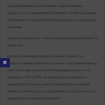
След преброяване на бюлетините, комисията обяви
резултата – от гласувалите 33 съветника, 14 бяха за Хаджиев,
14 за Митева и 2 за Иво Райнов. В урната имаше и три празни
бюлетини.
Тук вече е интересното. Кой и защо пусна празни бюлетини? С
каква цел?
Наглед сложни въпроси при условие на таен вот, но
всъщност елементарни като разчитане с инструментариума, с
който като гадател разполагам.Имаме две групи от по 13
съветника – БСП и ГЕРБ. За социалистите традиционно
гласува ДПС и някой от самостоятелните играчи, според
интереса. ГЕРБ по-скоро са подкрепяни от СДС и от някой от
другите самостоятелни състезатели.