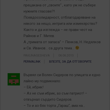
прецакана от „своите“ , като уж не събере
нужните гласове?!
Псевдосолидарност, отблагодаряване на
някого за нещо, интрига или измекярство?
Както и да изглежда – не прави чест на
Райнов и Г. Митев.
А „тримата от запаса“ – Пенков, Н. Недялков
и Св. Иванов… са друга тема…
PAVLINAGESHEVA
06.06.2013
PERMALINK
ВЛЕЗТЕ, ЗА ДА ОТГОВОРИТЕ
Вървял си Волен Сидеров по улицата и едно
лайно му подвикнало:
– Ей, ибрик!
– Аз не съм ибрик, аз съм патриот! –
отвърнал сърдито Сидеров.
– То и аз бях торта „Гараш“, ама на…