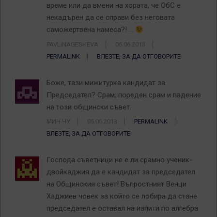
време или да вмени на хората, че ОбС е
некадърен да се справи без неговата
саможертвена намеса?! …
PAVLINAGESHEVA
06.06.2013
PERMALINK
ВЛЕЗТЕ, ЗА ДА ОТГОВОРИТЕ
Боже, тази мижитурка кандидат за
Председател? Срам, пореден срам и падение
на този общински съвет.
МИН ЧУ
05.06.2013
PERMALINK
ВЛЕЗТЕ, ЗА ДА ОТГОВОРИТЕ
Господа съветници не е ли срамно ученик-
двойкаджия да е кандидат за председател
на Общинския съвет! Въпростният Венци
Хаджиев човек за който се лобира да стане
председател е оставал на изпити по алгебра