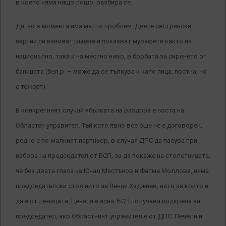
в което няма нищо лошо, разбира се.
Да, но в момента има малък проблем. Двете сестрински
партии си извиват ръцете и показват мурафети както на
национално, така и на местно ниво, в борбата за сиренето от
баницата (бел.р. – може да се тълкува и като пица, постна, но
с тежест).
В конкретният случай ябълката на раздора е поста на
Областен управител. Тъй като явно все още не е договорен,
редно е по-малкият партньор, в случая ДПС да пасува при
избора на председател от БСП, за да покаже на столетницата,
че без двата гласа на Юнал Мастънов и Фатме Моллова, няма
председателски стол нито за Венци Хаджиев, нито за който и
да е от левицата. Цената е ясна. БСП получава подкрепа за
председател, ако Областният управител е от ДПС. Печели и