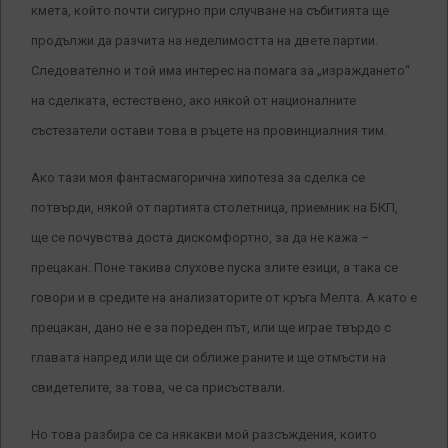
кмета, който почти сигурно при случване на събитията ще
продължи да разчита на неделимостта на двете партии.
Следователно и той има интерес на помага за „израждането“
на сделката, естествено, ако някой от националните
състезатели остави това в ръцете на провинциалния тим.
Ако тази моя фантасмагорична хипотеза за сделка се
потвърди, някой от партията столетница, приемник на БКП,
ще се почувства доста дискомфортно, за да не кажа –
прецакан. Поне такива слухове пуска злите езици, а така се
говори и в средите на анализаторите от кръга Мелта. А като е
прецакан, дано не е за пореден път, или ще играе твърдо с
главата напред или ще си оближе раните и ще отмъсти на
свидетелите, за това, че са присъствали.
Но това разбира се са някакви мой разсъждения, които