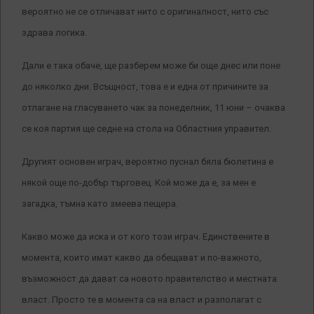
вероятно не се отличават нито с оригиналност, нито със
здрава логика.
Дали е така обаче, ще разберем може би още днес или поне
до няколко дни. Всъщност, това е и една от причините за
отлагане на гласуването чак за понеделник, 11 юни – очаква
се коя партия ще седне на стола на Областния управител.
Другият основен играч, вероятно пуснал бяла бюлетина е
някой още по-добър търговец. Кой може да е, за мен е
загадка, тъмна като змеева пещера.
Какво може да иска и от кого този играч. Единствените в
момента, които имат какво да обещават и по-важното,
възможност да дават са новото правителство и местната
власт. Просто те в момента са на власт и разполагат с