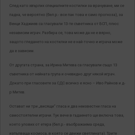
След като хвърлих специалните костилки за врачуване, ми се
падна, че вероятно (бел.р.- все пак това е само прогноза), за
Венци Хаджиев са гласували 13-те съветника от БСП, плюс
независим играч. Разбира се, това може да не е вярно,
защото гледането на костилки не е най-точно и играча може
да е зависим.
От другата страна, за Ирина Митева са гласували също 13
съветника от нейната група и очевидно друг някой играч.
Докато при гласовете за СДС всичко е ясно – Иво Райнов и д-
р Митев.
Остават ни три „висящи“ гласа и два неизвестни гласа на
самостоятелни играчи. Тук вече в гадаенето ще включа това,
което улових от етера (бел.р.- въображаема среда,
изпълваща космоса, в която се движи светлината). Трите