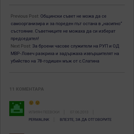
2013-
06-
Previous Post:
Общински съвет не можа да се
05
самоорганизира и за пореден път остана в „насипно“
състояние. Съветниците не можаха да си изберат
председател!
Next Post:
За броени часове служители на РУП и ОД
МВР-Ловеч разкриха и задържаха извършителят на
убийство на 78-годишен мъж от с.Слатина
11 КОМЕНТАРА
ИЛИЯН ПЕЕВСКИ
07.06.2013
PERMALINK
ВЛЕЗТЕ, ЗА ДА ОТГОВОРИТЕ