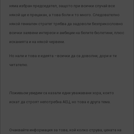
няма избран председател, защото при всички случай все
някой ще е прецакан, а това боли и то много. Следователно
някой гениален стратег трябва да задоволи безприкословно
всички заявени интереси и амбиции на белите бюлетини, плюс
исканията и на някой червени.
Но нали и това е идеята –всички да са доволни, дори и ти
читателю.
Поживьом увидим
са казали едни уважавани хора, които
искат да строят непотребна АЕЦ, но това е друга тема.
Очаквайте информация за това, кой колко струва, цената на