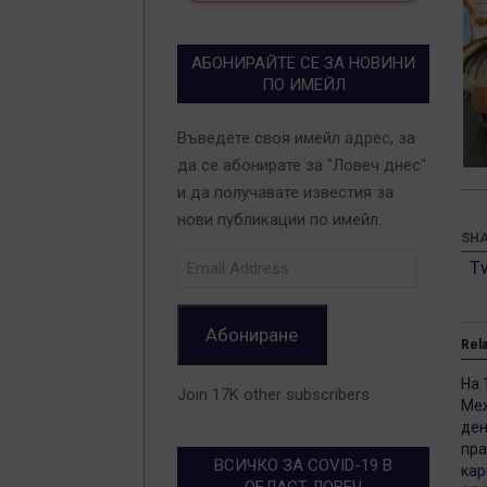
АБОНИРАЙТЕ СЕ ЗА НОВИНИ
ПО ИМЕЙЛ
Въведете своя имейл адрес, за
да се абонирате за "Ловеч днес"
и да получавате известия за
нови публикации по имейл.
SHA
Email
T
Address
Абониране
Rel
На 
Join 17K other subscribers
Ме
ден
пра
ВСИЧКО ЗА COVID-19 В
кар
ОБЛАСТ ЛОВЕЧ