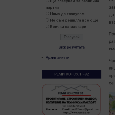
Ще гласувам за различна
за
партия
Няма да гласувам
да
Не съм решил/а все още
вз
Всички са маскари
Пр
ра
Виж резултата
ем
Архив анкети
Чр
ак
РЕМИ КОНСУЛТ-92
пр
се