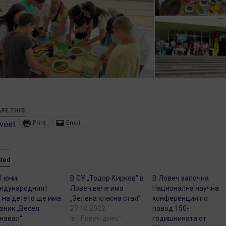
RE THIS:
Print
Email
weet
ated
1 юни,
В СУ „Тодор Кирков“ в
В Ловеч започна
ждународният
Ловеч вече има
Национална научна
 на детето ще има
„Зелена класна стая”
конференция по
зник „Весел
27.10.2022
повод 150-
навал“
In "Ловеч днес"
годишнината от