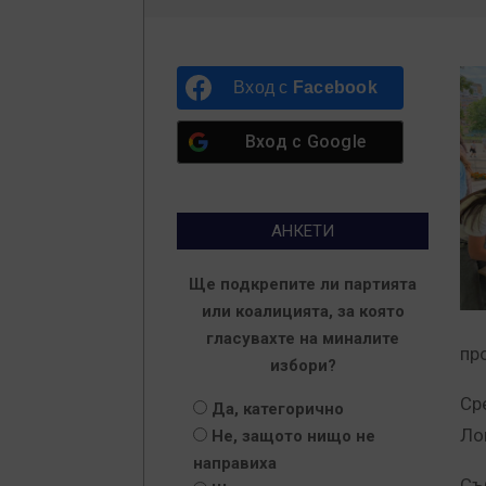
Вход с
Facebook
Вход с
Google
АНКЕТИ
Ще подкрепите ли партията
или коалицията, за която
гласувахте на миналите
пр
избори?
Ср
Да, категорично
Ло
Не, защото нищо не
направиха
Съ