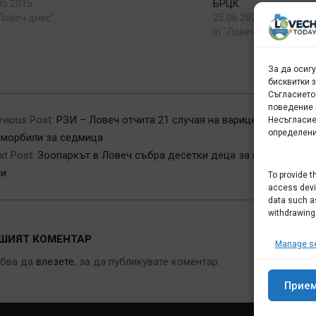
05.2015
БРЦК
"Ловеч днес"
25.06.2021
In "Ловеч днес"
За да осиг
бисквитки 
Съгласието
6-
поведение 
evious Post:
РЗИ – Ловеч отчита 21 случая на варицела и 8 случа
Несъгласие
определени
 морбили за седмица
xt Post:
Зоопаркът в Ловеч събра десетки деца за празника на 
и
To provide t
access devic
data such as
withdrawing
ШИЯТ КОМЕНТАР
Manage se
ябва да
влезете
, за да публикувате коментар.
Прие