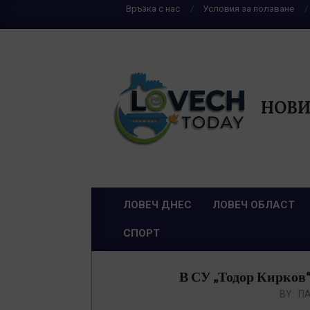
Skip
Връзка с нас
Условия за ползване
to
content
НОВИ
ЛОВЕЧ ДНЕС
ЛОВЕЧ ОБЛАСТ
Primary
СПОРТ
Navigation
Menu
В СУ „Тодор Кирков“
BY:
П