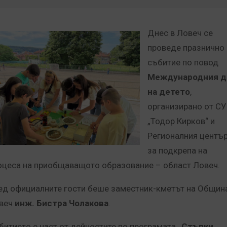
Днес в Ловеч се
проведе празнично
събитие по повод
Международния д
на детето
,
организирано от СУ
„Тодор Кирков“ и
Регионалния центъ
за подкрепа на
оцеса на приобщаващото образование – област Ловеч.
ед официалните гости беше заместник-кметът на Общин
веч
инж. Бистра Чолакова
.
битието е част от дейностите по програмата
„Стъпки