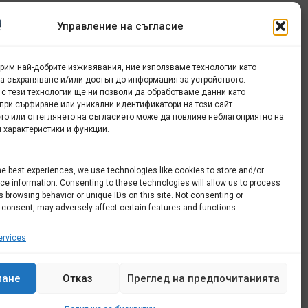
Управление на съгласие
урим най-добрите изживявания, ние използваме технологии като
за съхраняване и/или достъп до информация за устройството.
 с тези технологии ще ни позволи да обработваме данни като
при сърфиране или уникални идентификатори на този сайт.
я
то или оттеглянето на съгласието може да повлияе неблагоприятно на
 характеристики и функции.
1
he best experiences, we use technologies like cookies to store and/or
e information. Consenting to these technologies will allow us to process
 browsing behavior or unique IDs on this site. Not consenting or
 consent, may adversely affect certain features and functions.
rvices
мане
Отказ
Преглед на предпочитанията