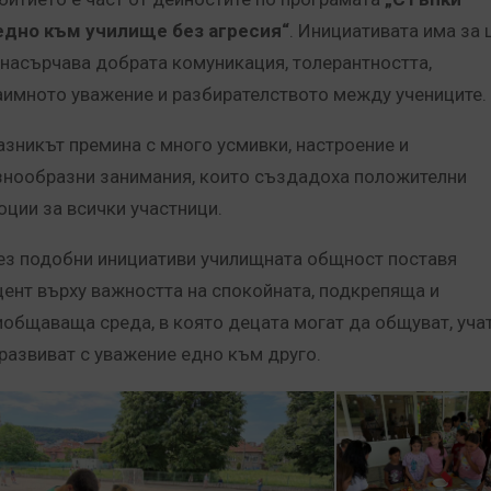
едно към училище без агресия“
. Инициативата има за 
 насърчава добрата комуникация, толерантността,
аимното уважение и разбирателството между учениците.
азникът премина с много усмивки, настроение и
знообразни занимания, които създадоха положителни
оции за всички участници.
ез подобни инициативи училищната общност поставя
цент върху важността на спокойната, подкрепяща и
иобщаваща среда, в която децата могат да общуват, учат
 развиват с уважение едно към друго.