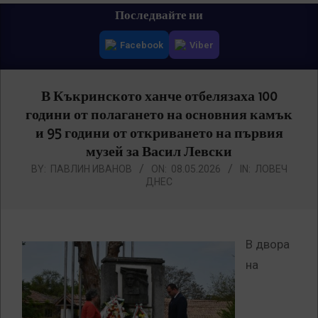
Primary
Последвайте ни
Navigation
Facebook
Viber
Menu
В Къкринското ханче отбелязаха 100
години от полагането на основния камък
и 95 години от откриването на първия
музей за Васил Левски
BY:
ПАВЛИН ИВАНОВ
ON:
08.05.2026
IN:
ЛОВЕЧ
ДНЕС
В двора
на