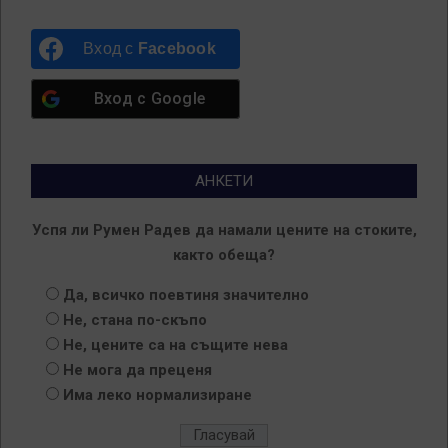
Вход с
Facebook
Вход с
Google
АНКЕТИ
Успя ли Румен Радев да намали цените на стоките,
както обеща?
Да, всичко поевтиня значително
Не, стана по-скъпо
Не, цените са на същите нева
Не мога да преценя
Има леко нормализиране