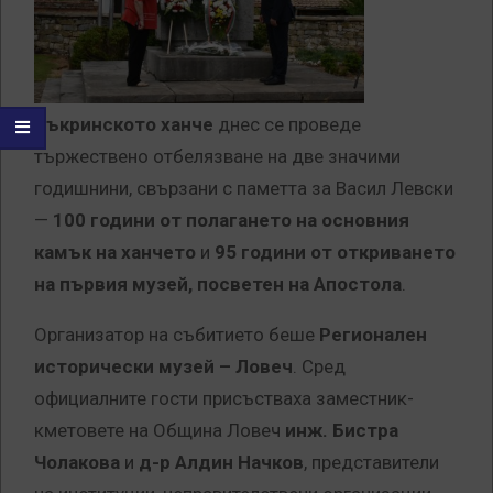
Къкринското ханче
днес се проведе
тържествено отбелязване на две значими
годишнини, свързани с паметта за Васил Левски
—
100 години от полагането на основния
камък на ханчето
и
95 години от откриването
на първия музей, посветен на Апостола
.
Организатор на събитието беше
Регионален
исторически музей – Ловеч
. Сред
официалните гости присъстваха заместник-
кметовете на Община Ловеч
инж. Бистра
Чолакова
и
д-р Алдин Начков
, представители