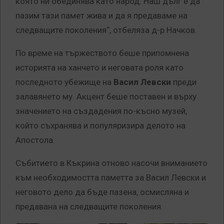
която ни обединява като народ. Наш дълг е да
пазим тази памет жива и да я предаваме на
следващите поколения“, отбеляза д-р Начков.
По време на тържеството беше припомнена
историята на ханчето и неговата роля като
последното убежище на
Васил Левски
преди
залавянето му. Акцент беше поставен и върху
значението на създадения по-късно музей,
който съхранява и популяризира делото на
Апостола.
Събитието в Къкрина отново насочи вниманието
към необходимостта паметта за Васил Левски и
неговото дело да бъде пазена, осмисляна и
предавана на следващите поколения.