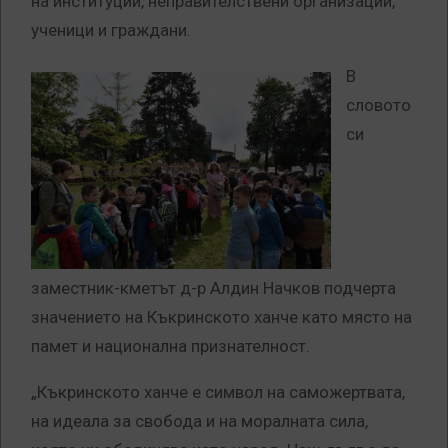
на институции, неправителствени организации,
ученици и граждани.
В
словото
си
заместник-кметът д-р Алдин Начков подчерта
значението на Къкринското ханче като място на
памет и национална признателност.
„Къкринското ханче е символ на саможертвата,
на идеала за свобода и на моралната сила,