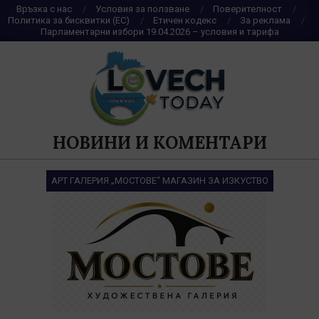
Skip
Връзка с нас
Условия за ползване
Поверителност
Политика за бисквитки (ЕС)
Етичен кодекс
За реклама
to
Парламентарни избори 19.04.2026 – условия и тарифа
content
НОВИНИ И КОМЕНТАРИ
АРТ ГАЛЕРИЯ „МОСТОВЕ“ МАГАЗИН ЗА ИЗКУСТВО