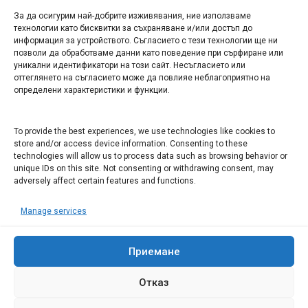
За да осигурим най-добрите изживявания, ние използваме
БИЗНЕС
технологии като бисквитки за съхраняване и/или достъп до
информация за устройството. Съгласието с тези технологии ще ни
Арт галерия "Мостове" – магазин за изкуство
позволи да обработваме данни като поведение при сърфиране или
уникални идентификатори на този сайт. Несъгласието или
СЕВЕРОЗАПАДА ИНФОРМАЦИОНЕН БИЗНЕС
оттеглянето на съгласието може да повлияе неблагоприятно на
ТУРИСТИЧЕСКИ КЛЪСТЕР
определени характеристики и функции.
ИНСТИТУЦИИ В ЛОВЕЧ
To provide the best experiences, we use technologies like cookies to
store and/or access device information. Consenting to these
technologies will allow us to process data such as browsing behavior or
Административен съд Ловеч
unique IDs on this site. Not consenting or withdrawing consent, may
adversely affect certain features and functions.
Областна администрация Ловеч
Община Ловеч
Manage services
ОДМВР Ловеч
Окръжен съд Ловеч
Приемане
Районен съд Ловеч
Отказ