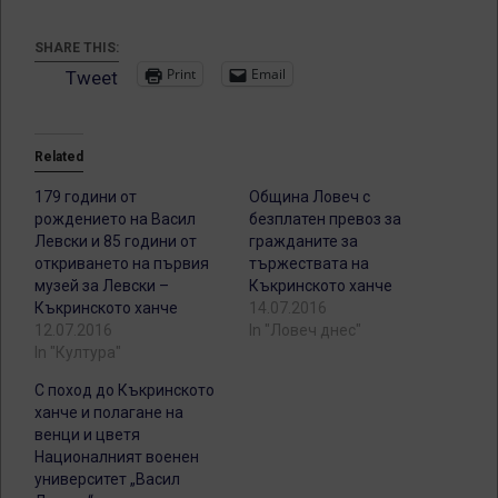
SHARE THIS:
Print
Email
Tweet
Related
179 години от
Община Ловеч с
рождението на Васил
безплатен превоз за
Левски и 85 години от
гражданите за
откриването на първия
тържествата на
музей за Левски –
Къкринското ханче
Къкринското ханче
14.07.2016
12.07.2016
In "Ловеч днес"
In "Култура"
С поход до Къкринското
ханче и полагане на
венци и цветя
Националният военен
университет „Васил