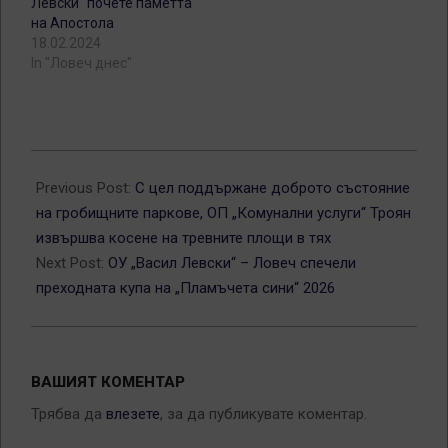
Левски“ почете паметта
на Апостола
18.02.2024
In "Ловеч днес"
2026-
05-
Previous Post:
С цел поддържане доброто състояние
08
на гробищните паркове, ОП „Комунални услуги“ Троян
извършва косене на тревните площи в тях
Next Post:
ОУ „Васил Левски“ – Ловеч спечели
преходната купа на „Пламъчета сини“ 2026
ВАШИЯТ КОМЕНТАР
Трябва да
влезете
, за да публикувате коментар.