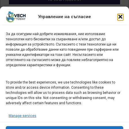
Архив
Управление на съгласие
новини
За да осигурим най-добрите изживявания, ние използваме
БИЗНЕС
технологии като бисквитки за съхраняване и/или достъп до
информация за устройството. Съгласието с тези технологии ще ни
Арт галерия "Мостове" – магазин за изкуство
позволи да обработваме данни като поведение при сърфиране или
уникални идентификатори на този сайт. Несъгласието или
СЕВЕРОЗАПАДА ИНФОРМАЦИОНЕН БИЗНЕС
оттеглянето на съгласието може да повлияе неблагоприятно на
ТУРИСТИЧЕСКИ КЛЪСТЕР
определени характеристики и функции.
ИНСТИТУЦИИ В ЛОВЕЧ
To provide the best experiences, we use technologies like cookies to
store and/or access device information. Consenting to these
technologies will allow us to process data such as browsing behavior or
Административен съд Ловеч
unique IDs on this site. Not consenting or withdrawing consent, may
adversely affect certain features and functions.
Областна администрация Ловеч
Община Ловеч
Manage services
ОДМВР Ловеч
Окръжен съд Ловеч