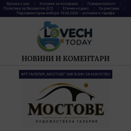
Skip
Връзка с нас
Условия за ползване
Поверителност
Политика за бисквитки (ЕС)
Етичен кодекс
За реклама
to
Парламентарни избори 19.04.2026 – условия и тарифа
content
НОВИНИ И КОМЕНТАРИ
АРТ ГАЛЕРИЯ „МОСТОВЕ“ МАГАЗИН ЗА ИЗКУСТВО