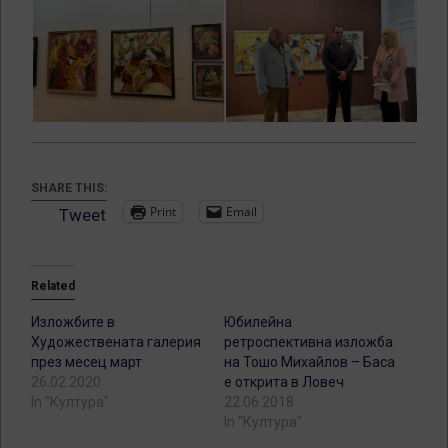
SHARE THIS:
Print
Email
Tweet
Related
Изложбите в
Юбилейна
Художествената галерия
ретроспективна изложба
през месец март
на Тошо Михайлов – Баса
26.02.2020
е открита в Ловеч
In "Култура"
22.06.2018
In "Култура"