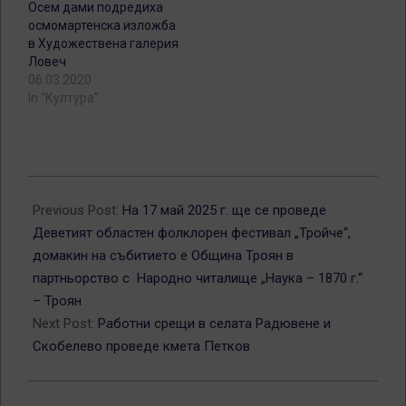
Осем дами подредиха
осмомартенска изложба
в Художествена галерия
Ловеч
06.03.2020
In "Култура"
2025-
03-
Previous Post:
На 17 май 2025 г. ще се проведе
13
Деветият областен фолклорен фестивал „Тройче“,
домакин на събитието е Община Троян в
партньорство с Народно читалище „Наука – 1870 г.“
– Троян
Next Post:
Работни срещи в селата Радювене и
Скобелево проведе кмета Петков