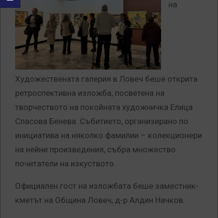
на
Художествената галерия в Ловеч беше открита
ретроспективна изложба, посветена на
творчеството на покойната художничка Елица
Спасова Бенева. Събитието, организирано по
инициатива на няколко фамилии – колекционери
на нейни произведения, събра множество
почитатели на изкуството.
Официален гост на изложбата беше заместник-
кметът на Община Ловеч, д-р Алдин Начков.