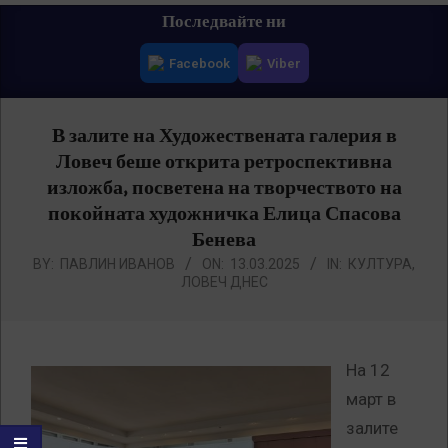
Primary
Последвайте ни
Navigation
Facebook
Viber
Menu
В залите на Художествената галерия в
Ловеч беше открита ретроспективна
изложба, посветена на творчеството на
покойната художничка Елица Спасова
Бенева
BY:
ПАВЛИН ИВАНОВ
ON:
13.03.2025
IN:
КУЛТУРА
,
ЛОВЕЧ ДНЕС
На 12
март в
залите