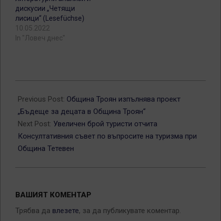
дискусии „Четящи
лисици“ (Lesefüchse)
10.05.2022
In "Ловеч днес"
2025-
01-
Previous Post:
Община Троян изпълнява проект
28
„Бъдеще за децата в Община Троян“
Next Post:
Увеличен брой туристи отчита
Консултативния съвет по въпросите на туризма при
Община Тетевен
ВАШИЯТ КОМЕНТАР
Трябва да
влезете
, за да публикувате коментар.