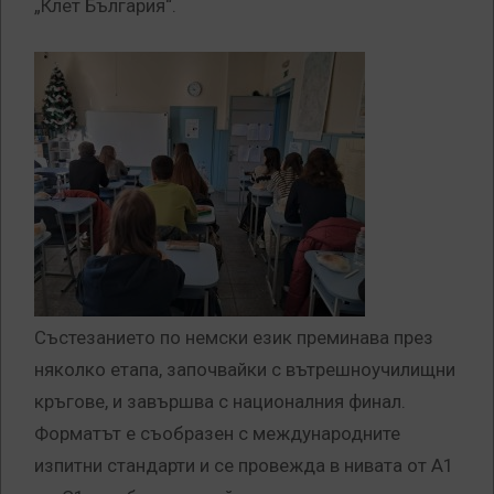
„Клет България“.
Състезанието по немски език преминава през
няколко етапа, започвайки с вътрешноучилищни
кръгове, и завършва с националния финал.
Форматът е съобразен с международните
изпитни стандарти и се провежда в нивата от А1