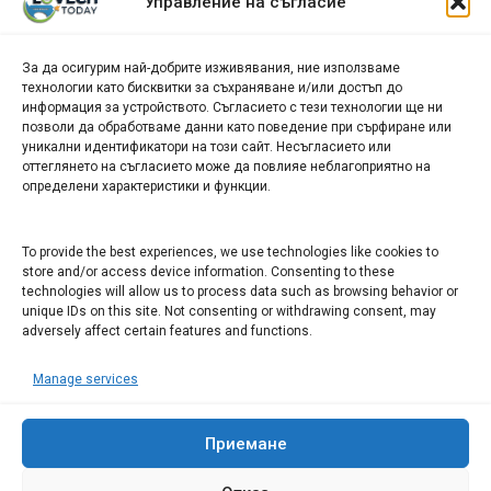
Управление на съгласие
новини
За да осигурим най-добрите изживявания, ние използваме
БИЗНЕС
технологии като бисквитки за съхраняване и/или достъп до
информация за устройството. Съгласието с тези технологии ще ни
Арт галерия "Мостове" – магазин за изкуство
позволи да обработваме данни като поведение при сърфиране или
уникални идентификатори на този сайт. Несъгласието или
СЕВЕРОЗАПАДА ИНФОРМАЦИОНЕН БИЗНЕС
оттеглянето на съгласието може да повлияе неблагоприятно на
ТУРИСТИЧЕСКИ КЛЪСТЕР
определени характеристики и функции.
ИНСТИТУЦИИ В ЛОВЕЧ
To provide the best experiences, we use technologies like cookies to
store and/or access device information. Consenting to these
technologies will allow us to process data such as browsing behavior or
Административен съд Ловеч
unique IDs on this site. Not consenting or withdrawing consent, may
Областна администрация Ловеч
adversely affect certain features and functions.
Община Ловеч
Manage services
ОДМВР Ловеч
Окръжен съд Ловеч
Районен съд Ловеч
Приемане