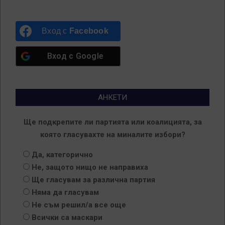
Вход с
Facebook
Вход с
Google
АНКЕТИ
Ще подкрепите ли партията или коалицията, за
която гласувахте на миналите избори?
Да, категорично
Не, защото нищо не направиха
Ще гласувам за различна партия
Няма да гласувам
Не съм решил/а все още
Всички са маскари