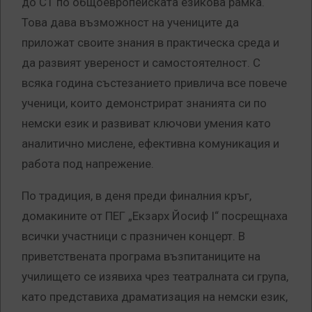
до С1 по общоевропейската езикова рамка.
Това дава възможност на учениците да
приложат своите знания в практическа среда и
да развият увереност и самостоятелност. С
всяка година състезанието привлича все повече
ученици, които демонстрират знанията си по
немски език и развиват ключови умения като
аналитично мислене, ефективна комуникация и
работа под напрежение.
По традиция, в деня преди финалния кръг,
домакините от ПЕГ „Екзарх Йосиф I“ посрещнаха
всички участници с празничен концерт. В
приветствената програма възпитаниците на
училището се изявиха чрез театралната си група,
като представиха драматизация на немски език,