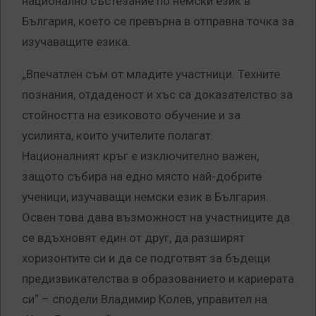
национално състезание по немски език в
България, което се превърна в отправна точка за
изучаващите езика.
„Впечатлен съм от младите участници. Техните
познания, отдаденост и хъс са доказателство за
стойността на езиковото обучение и за
усилията, които учителите полагат.
Националният кръг е изключително важен,
защото събира на едно място най-добрите
ученици, изучаващи немски език в България.
Освен това дава възможност на участниците да
се вдъхновят един от друг, да разширят
хоризонтите си и да се подготвят за бъдещи
предизвикателства в образованието и кариерата
си“ – сподели Владимир Колев, управител на