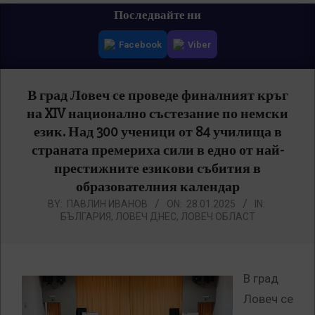
Primary
Последвайте ни
Navigation
Facebook
Viber
Menu
В град Ловеч се проведе финалният кръг
на XIV национално състезание по немски
език. Над 300 ученици от 84 училища в
страната премериха сили в едно от най-
престижните езикови събития в
образователния календар
BY:
ПАВЛИН ИВАНОВ
ON:
28.01.2025
IN:
БЪЛГАРИЯ
,
ЛОВЕЧ ДНЕС
,
ЛОВЕЧ ОБЛАСТ
В град
Ловеч се