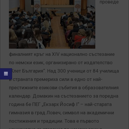
проведе
финалният кръг на XIV национално състезание
по немски език, организирано от издателство
„Клет България“. Над 300 ученици от 84 училища
в страната премериха сили в едно от най-
престижните езикови събития в образователния
календар. Домакин на състезанието за поредна
година бе ПЕГ „Екзарх Йосиф I“ – най-старата
гимназия в град Ловеч, символ на академични
постижения и традиции. Това е първото