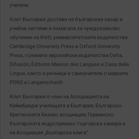
учители.
Клет България
доставя на българския пазар и
учебни системи и помагала за чуждоезиково
обучение на Klett, университетските издателства
Cambridge University Press и Oxford University
Press, големите европейски издателства Delta,
Difusión, Éditions Maison des Langues и Casa delle
Lingue, както и речници и самоучители с марките
PONS и Langenscheidt.
Клет България
е член на Асоциацията на
Кеймбридж училищата в България, Българско-
британската бизнес асоциация, Германско-
българската индустриално-търговска камара и
на Асоциация „Българска книга“.