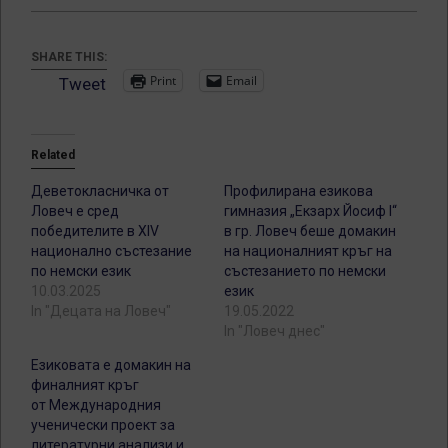
SHARE THIS:
Print
Email
Tweet
Related
Деветокласничка от
Профилирана езикова
Ловеч е сред
гимназия „Екзарх Йосиф I“
победителите в XIV
в гр. Ловеч беше домакин
национално състезание
на националният кръг на
по немски език
състезанието по немски
10.03.2025
език
In "Децата на Ловеч"
19.05.2022
In "Ловеч днес"
Езиковата е домакин на
финалният кръг
от Международния
ученически проект за
литературни анализи и