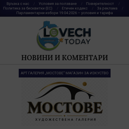
Skip
Връзка с нас
Условия за ползване
Поверителност
Политика за бисквитки (ЕС)
Етичен кодекс
За реклама
to
Парламентарни избори 19.04.2026 – условия и тарифа
content
НОВИНИ И КОМЕНТАРИ
АРТ ГАЛЕРИЯ „МОСТОВЕ“ МАГАЗИН ЗА ИЗКУСТВО