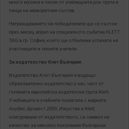
много музика и песни от училищната рок група и
танци на мажоретния състав.
Награждаването на победителите ще се състои
през месец април на специалното събитие KLETT
TAG в гр. София, което ще отбележи успехите на
участниците и техните учители.
За издателство
Клет България
:
Издателство
Клет България
е водещо
образователно издателство у нас, част от
голямата европейска издателска група Klett.
Учебниците и учебните помагала с марките
Анубис
,
Булвест 2000
,
Изкуства
и
Klett
,
осигурявани от издателството, са символ на
качество за няколко поколения български