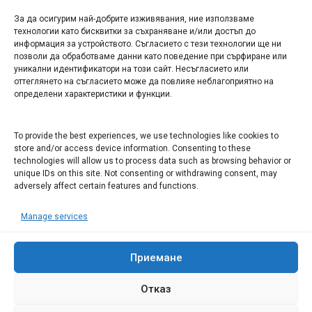
За да осигурим най-добрите изживявания, ние използваме
БИЗНЕС
технологии като бисквитки за съхраняване и/или достъп до
информация за устройството. Съгласието с тези технологии ще ни
Арт галерия "Мостове" – магазин за изкуство
позволи да обработваме данни като поведение при сърфиране или
уникални идентификатори на този сайт. Несъгласието или
СЕВЕРОЗАПАДА ИНФОРМАЦИОНЕН БИЗНЕС
оттеглянето на съгласието може да повлияе неблагоприятно на
ТУРИСТИЧЕСКИ КЛЪСТЕР
определени характеристики и функции.
ИНСТИТУЦИИ В ЛОВЕЧ
To provide the best experiences, we use technologies like cookies to
store and/or access device information. Consenting to these
technologies will allow us to process data such as browsing behavior or
Административен съд Ловеч
unique IDs on this site. Not consenting or withdrawing consent, may
Областна администрация Ловеч
adversely affect certain features and functions.
Община Ловеч
Manage services
ОДМВР Ловеч
Окръжен съд Ловеч
Районен съд Ловеч
Приемане
Отказ