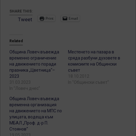
SHARE THIS:
Print
Email
Tweet
Related
Община Ловеч въвежда
Местенето на пазара в
временно ограничение
сряда разбуни духовете в
на движението поради
комисиите на Общински
празника „Цветница“–
съвет
2023
18.10.2012
31.03.2023
In "Общински съвет"
In "Ловеч днес"
Община Ловеч въвежда
временна организация
на движението на МПС по
улицата, водеща към
МБАЛ „Проф. д-р П.
Стоянов“
19.05.2023