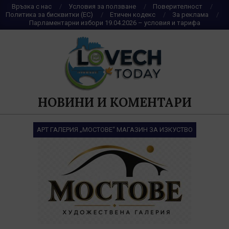
Skip
Връзка с нас
Условия за ползване
Поверителност
Политика за бисквитки (ЕС)
Етичен кодекс
За реклама
to
Парламентарни избори 19.04.2026 – условия и тарифа
content
НОВИНИ И КОМЕНТАРИ
АРТ ГАЛЕРИЯ „МОСТОВЕ“ МАГАЗИН ЗА ИЗКУСТВО