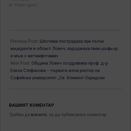
In "Ловеч днес"
2026-
07-
Previous Post:
Шестима пострадаха при пътни
08
инциденти в област Ловеч, задържаха пиян шофьор
и мъж с метамфетамин
Next Post:
Община Ловеч поздравява проф. д-р
Елиза Стефанова – първата жена ректор на
Софийски университет „Св. Климент Охридски
ВАШИЯТ КОМЕНТАР
Трябва да
влезете
, за да публикувате коментар.