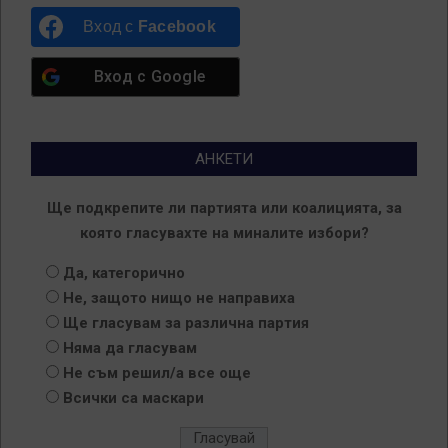
Вход с
Facebook
Вход с
Google
АНКЕТИ
Ще подкрепите ли партията или коалицията, за
която гласувахте на миналите избори?
Да, категорично
Не, защото нищо не направиха
Ще гласувам за различна партия
Няма да гласувам
Не съм решил/а все още
Всички са маскари