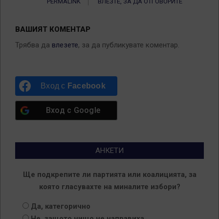
PERMALINK
ВЛЕЗТЕ, ЗА ДА ОТГОВОРИТЕ
ВАШИЯТ КОМЕНТАР
Трябва да
влезете
, за да публикувате коментар.
Вход с
Facebook
Вход с
Google
АНКЕТИ
Ще подкрепите ли партията или коалицията, за
която гласувахте на миналите избори?
Да, категорично
Не, защото нищо не направиха