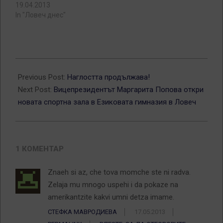
19.04.2013
In "Ловеч днес"
2013-
05-
Previous Post:
Наглостта продължава!
09
Next Post:
Вицепрезидентът Маргарита Попова откри
новата спортна зала в Езиковата гимназия в Ловеч
1 КОМЕНТАР
Znaeh si az, che tova momche ste ni radva.
Zelaja mu mnogo uspehi i da pokaze na
amerikantzite kakvi umni detza imame.
СТЕФКА МАВРОДИЕВА
17.05.2013