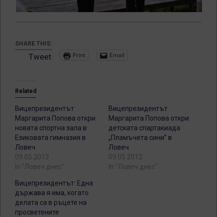
SHARE THIS:
Print
Email
Tweet
Related
Вицепрезидентът
Вицепрезидентът
Маргарита Попова откри
Маргарита Попова откри
новата спортна зала в
детската спартакиада
Езиковата гимназия в
„Пламъчета сини” в
Ловеч
Ловеч
09.05.2013
09.05.2012
In "Ловеч днес"
In "Ловеч днес"
Вицепрезидентът: Една
държава я има, когато
делата са в ръцете на
просветените