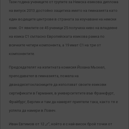
Тази година учениците от групите за Немска езикова диплома
на випуск 2013 достойно защитиха името на гимназията като
един водещите центрове в страната за изучаване на немски
език. От явилите се 45 ученици 25 получиха ниво на владеене
на езика С1 съгласно Европейската езикова рамка по
всичките четири компонента, а 19 имат С1 на три от
компонентите.
Председателят на изпитната комисия Йохана Мьокел,
преподавател в гимназията, пожела на
дванадесетокласниците да използват своите езикови
сертификати в Германия, в университетите във Франкфурт,
Фрайбург, Берлин и там да намерят приятели така, както тя е
успяла да намери в Ловеч.
Иван Евтимов от 12 „г“, който е с най-висок брой точки от