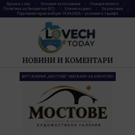
Skip
Връзка с нас
Условия за ползване
Поверителност
Политика за бисквитки (ЕС)
Етичен кодекс
За реклама
to
Парламентарни избори 19.04.2026 – условия и тарифа
content
НОВИНИ И КОМЕНТАРИ
АРТ ГАЛЕРИЯ „МОСТОВЕ“ МАГАЗИН ЗА ИЗКУСТВО