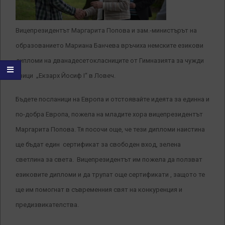
Вицепрезидентът Маргарита Попова и зам.-министърът на
образованието Мариана Банчева връчиха немските езикови
дипломи на дванадесетокласниците от Гимназията за чужди
езици „Екзарх Йосиф I“ в Ловеч.
Бъдете посланици на Европа и отстоявайте идеята за единна и
по-добра Европа, пожела на младите хора вицепрезидентът
Маргарита Попова. Тя посочи още, че тези дипломи наистина
ще бъдат един сертификат за свободен вход, зелена
светлина за света. Вицепрезидентът им пожела да ползват
езиковите дипломи и да трупат още сертификати , защото те
ще им помогнат в съвременния свят на конкуренция и
предизвикателства.