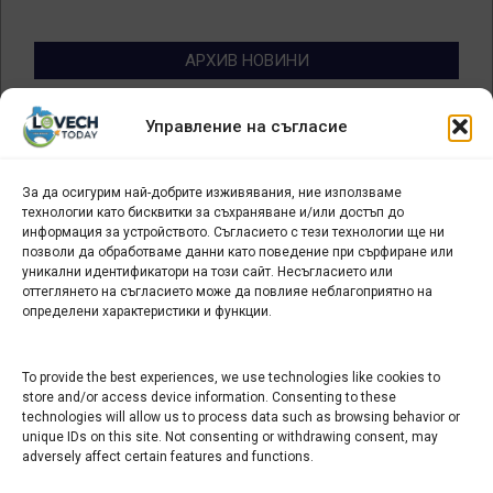
АРХИВ НОВИНИ
Архив
Управление на съгласие
новини
За да осигурим най-добрите изживявания, ние използваме
БИЗНЕС
технологии като бисквитки за съхраняване и/или достъп до
информация за устройството. Съгласието с тези технологии ще ни
Арт галерия "Мостове" – магазин за изкуство
позволи да обработваме данни като поведение при сърфиране или
уникални идентификатори на този сайт. Несъгласието или
СЕВЕРОЗАПАДА ИНФОРМАЦИОНЕН БИЗНЕС
оттеглянето на съгласието може да повлияе неблагоприятно на
ТУРИСТИЧЕСКИ КЛЪСТЕР
определени характеристики и функции.
ИНСТИТУЦИИ В ЛОВЕЧ
To provide the best experiences, we use technologies like cookies to
store and/or access device information. Consenting to these
technologies will allow us to process data such as browsing behavior or
Административен съд Ловеч
unique IDs on this site. Not consenting or withdrawing consent, may
adversely affect certain features and functions.
Областна администрация Ловеч
Община Ловеч