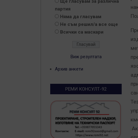
Ще гласувам за различна
на
партия
По
Няма да гласувам
Не съм решил/а все още
Пр
Всички са маскари
из
ме
Виж резултата
пр
язо
Архив анкети
ад
пр
РЕМИ КОНСУЛТ-92
са
Те
уп
км
Ак
от