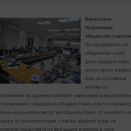
Валентина
Недялкова,
общински съветн
На заседанието на
общинския съвет
днес зададох един
много прост въпрос
Има ли съставени
актове за
тановяване на административно нарушение и наказателн
становления с нарушител Община Ловеч, както и такива 
сочен нарушител кметът на Община Ловеч от началото н
ндата, от кои институции, с какъв предмет и как са
зплатени средствата по връчените и влезли в сила