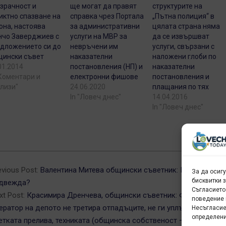
зрачност и
ще могат да правят
структурите на
иктно спазване на
справка чрез Портала
„Пътна полиция“ в
она, настоява
за административни
цялата страна няма
чо Заверджиев с
услуги на МВР за
да се извършват
дложението си до
невръчени им
услуги, свързани с
ински съвет
наказателни
наложени глоби по
01.2014
постановления (НП) и
наказателни
"Коментари и
електронни фишове
постановления и
лизи"
24.06.2020
плащания по тях
In "Ловеч днес"
14.04.2016
In "Ловеч днес"
5-
evious Post:
Валентина Митева общински съветник: Кой кога
За да осиг
бисквитки 
двежда?
Съгласието
xt Post:
Красимира Дренчева, общински съветник: Фирмата-
поведение 
ератор на депото не третира отпадъците, не ги уплътнява,
Несъгласие
определени
етката прелива, техниката (общинска собственост – санитарен