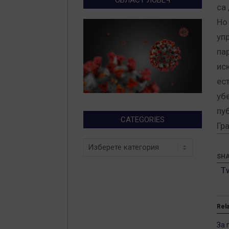
са 
Но 
уп
па
ис
ес
уб
пу
CATEGORIES
Гр
Categories
SHA
T
Rel
За 