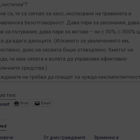
„честитки“?
не са, те са сигнал за хаос, неспазване на правилата и
равленска безотговорност. Дава пари за уволнения, дава
ри за пътувания, дава пари за актове – не с 30%, с 300% 
ка да вдига данъците. (Искането за увеличението им,
тествено, днес на сесията беше отхвърлено. Кметът не
еди, че има силата и волята да управлява ефективно
бличните средства.)
ажданите не трябва да плащат за чужда некомпетентност
RE THIS:
Print
Email
weet
ated
повече
От днес гражданите
Временно в