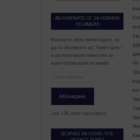
вч
Ка
АБОНИРАЙТЕ СЕ ЗА НОВИНИ
ПО ИМЕЙЛ
ин
за
Въведете своя имейл адрес, за
ад
да се абонирате за "Ловеч днес"
да
и да получавате известия за
Но
нови публикации по имейл.
За
Email
из
Address
из
Абониране
За
То
Join 17K other subscribers
пр
Же
ВСИЧКО ЗА COVID-19 В
Ка
ОБЛАСТ ЛОВЕЧ