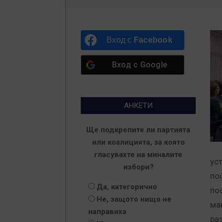
Вход с
Facebook
Вход с
Google
АНКЕТИ
Ще подкрепите ли партията
или коалицията, за която
гласувахте на миналите
ус
избори?
по
Да, категорично
по
Не, защото нищо не
ма
направиха
ра