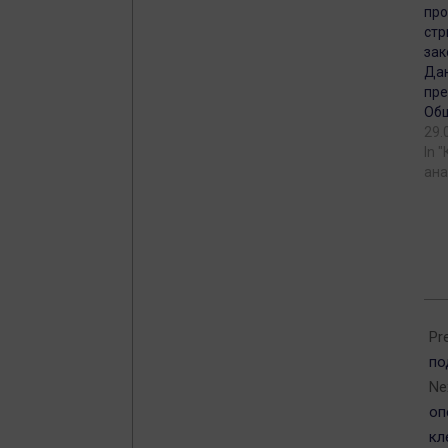
про
стр
зак
Дан
пре
Общ
29.
In 
ана
202
11-
Pr
28
по
Ne
оп
кл