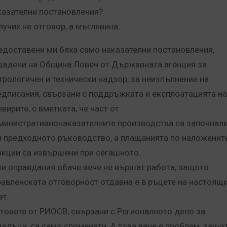
казателни постановления?
лучих не отговор, а мъглявина.
едоставени ми бяха само наказателни постановления,
дадени на Община Ловеч от Държавната агенция за
трологичен и технически надзор, за неизпълнение на
едписания, свързани с поддръжката и експлоатацията на
вирите, с вметката, че част от
министративнонаказателните производства са започнал
и предходното ръководство, а плащанията по наложенит
нкции са извършени при сегашното.
зи оправдания обаче вече не вършат работа, защото
равленската отговорност отдавна е в ръцете на настоящ
ет.
товете от РИОСВ, свързани с Регионалното депо за
падъци, са само споменати. А това вече е проблем, защо