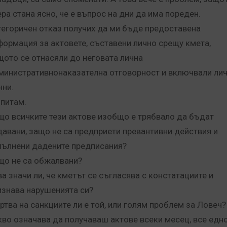
ера стана ясно, че е въпрос на дни да има пореден.
тегоричен отказ получих да ми бъде предоставена
формация за актовете, съставени лично срещу кмета,
щото се отнасяли до неговата лична
министративнонаказателна отговорност и включвали ли
нни.
 питам.
що всичките тези актове изобщо е трябвало да бъдат
давани, защо не са предприети превантивни действия и
пълнени дадените предписания?
що не са обжалвани?
ва значи ли, че кметът се съгласява с констатациите и
изнава нарушенията си?
ртва на санкциите ли е той, или голям проблем за Ловеч?
кво означава да получаваш актове всеки месец, все едн