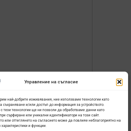
Управление на съгласие
урим най-добрите изживявания, ние използваме технологии като
за съхраняване и/или достъп до информация за устройството.
 с тези технологии ще ни позволи да обработваме данни като
при сърфиране или уникални идентификатори на този сайт.
то или оттеглянето на съгласието може да повлияе неблагоприятно на
 характеристики и функции.