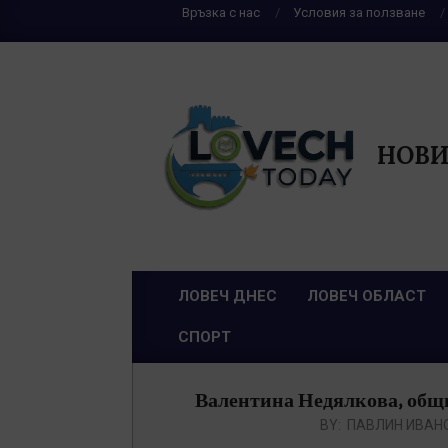
Skip
Връзка с нас
Условия за ползване
to
content
НОВИ
ЛОВЕЧ ДНЕС
ЛОВЕЧ ОБЛАСТ
Primary
СПОРТ
Navigation
Menu
Валентина Недялкова, общи
BY:
ПАВЛИН ИВАН