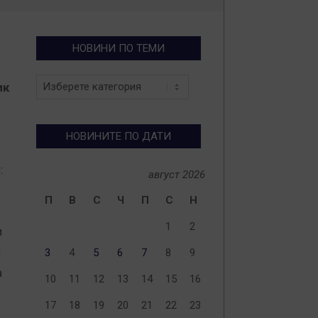
НОВИНИ ПО ТЕМИ
Новини
ик
по
теми
НОВИНИТЕ ПО ДАТИ
:
август 2026
П
В
С
Ч
П
С
Н
1
2
и
с
3
4
5
6
7
8
9
а
10
11
12
13
14
15
16
17
18
19
20
21
22
23