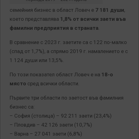
семейния бизнес в област Ловеч е
7 181 души
,
което представлява
1,8% от всички заети във
фамилни предприятия в страната
.
В сравнение с 2023 г. заетите са с 122 по-малко
(спад от 1,7%), а спрямо 2019 г. намалението е с
1 124 души или 13,5%.
По този показател област Ловеч е на
18-о
място
сред всички области.
Първите три области по заетост във фамилния
бизнес са:
– София (столица) – 92 211 заети (23,4%)
– Пловдив – 42 126 заети (10,7%)
– Варна – 27 041 заети (6,8%)