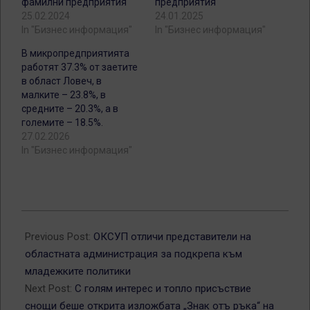
фамилни предприятия
предприятия
25.02.2024
24.01.2025
In "Бизнес информация"
In "Бизнес информация"
В микропредприятията
работят 37.3% от заетите
в област Ловеч, в
малките – 23.8%, в
средните – 20.3%, а в
големите – 18.5%.
27.02.2026
In "Бизнес информация"
2026-
01-
Previous Post:
ОКСУП отличи представители на
23
областната администрация за подкрепа към
младежките политики
Next Post:
С голям интерес и топло присъствие
снощи беше открита изложбата „Знак отъ ръка“ на