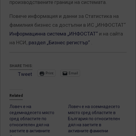
производствените граници на системата.
Повече информация и данни за Статистика на
фамилния бизнес са достъпни в ИС „ИНФОСТАТ“
Информацинна система „ИНФОСТАТ“
и на сайта
на НСИ,
раздел „Бизнес регистър“
.
SHARE THIS:
Print
Email
Tweet
Related
Ловеч е на
Ловеч е на осемнадесето
седемнадесето място
място сред областите в
сред областите по
България по относителен
относителен дял на
дял на заетите в
заетите в активните
активните фамилни