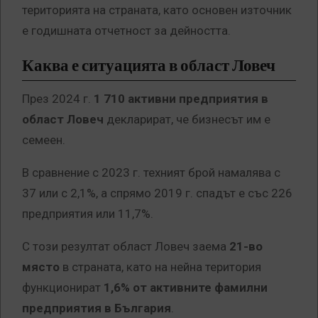
територията на страната, като основен източник
е годишната отчетност за дейността.
Каква е ситуацията в област Ловеч
През 2024 г.
1 710 активни предприятия в
област Ловеч
декларират, че бизнесът им е
семеен.
В сравнение с 2023 г. техният брой намалява с
37 или с 2,1%, а спрямо 2019 г. спадът е със 226
предприятия или 11,7%.
С този резултат област Ловеч заема
21-во
място
в страната, като на нейна територия
функционират
1,6% от активните фамилни
предприятия в България
.