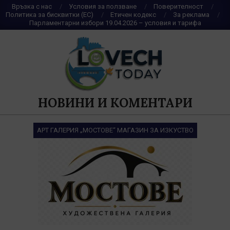
Skip
Връзка с нас
Условия за ползване
Поверителност
Политика за бисквитки (ЕС)
Етичен кодекс
За реклама
to
Парламентарни избори 19.04.2026 – условия и тарифа
content
НОВИНИ И КОМЕНТАРИ
АРТ ГАЛЕРИЯ „МОСТОВЕ“ МАГАЗИН ЗА ИЗКУСТВО