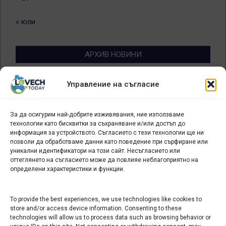
« юли
АРХИВ НОВИНИ
Архив
Управление на съгласие
новини
За да осигурим най-добрите изживявания, ние използваме
БИЗНЕС
технологии като бисквитки за съхраняване и/или достъп до
информация за устройството. Съгласието с тези технологии ще ни
Арт галерия "Мостове" – магазин за изкуство
позволи да обработваме данни като поведение при сърфиране или
уникални идентификатори на този сайт. Несъгласието или
СЕВЕРОЗАПАДА ИНФОРМАЦИОНЕН БИЗНЕС
оттеглянето на съгласието може да повлияе неблагоприятно на
ТУРИСТИЧЕСКИ КЛЪСТЕР
определени характеристики и функции.
ИНСТИТУЦИИ В ЛОВЕЧ
To provide the best experiences, we use technologies like cookies to
store and/or access device information. Consenting to these
technologies will allow us to process data such as browsing behavior or
Административен съд Ловеч