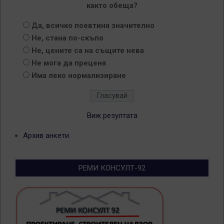
както обеща?
Да, всичко поевтиня значително
Не, стана по-скъпо
Не, цените са на същите нева
Не мога да преценя
Има леко нормализиране
Виж резултата
Архив анкети
РЕМИ КОНСУЛТ-92