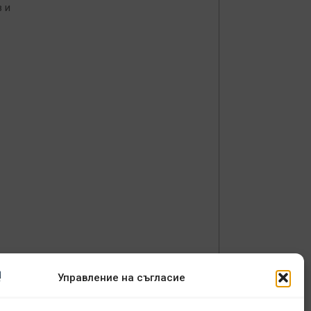
в и
Управление на съгласие
 на