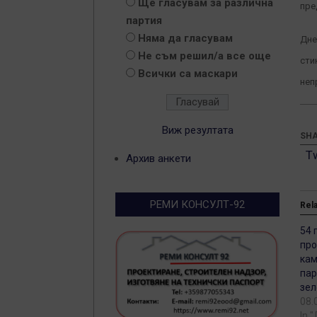
Ще гласувам за различна
пре
партия
Няма да гласувам
Дне
Не съм решил/а все още
сти
Всички са маскари
неп
Виж резултата
SHA
T
Архив анкети
РЕМИ КОНСУЛТ-92
Rel
54 
про
кам
пар
зел
08.
In 