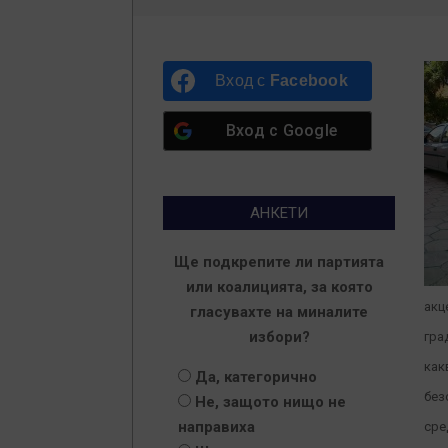
Вход с
Facebook
Вход с
Google
АНКЕТИ
Ще подкрепите ли партията
или коалицията, за която
акц
гласувахте на миналите
избори?
гра
как
Да, категорично
без
Не, защото нищо не
направиха
сре