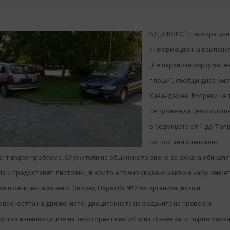
БД „СКОРС“ стартира дне
информационна кампани
„Не паркирай върху зеле
площи“, съобщи днес кме
Казанджиев. Въпреки че 
се провежда целогодишн
в седмицата от 1 до 7 ап
се поставя специален
ент върху проблема. Служители на общинското звено за охрана обикаля
да и предоставят листовки, в които е точно указано какво е нарушение
ва е санкцията за него. Според Наредба № 2 за организацията и
опасността на движението, дисциплината на водачите на превозни
дства и пешеходците на територията на община Ловеч като първа мярка