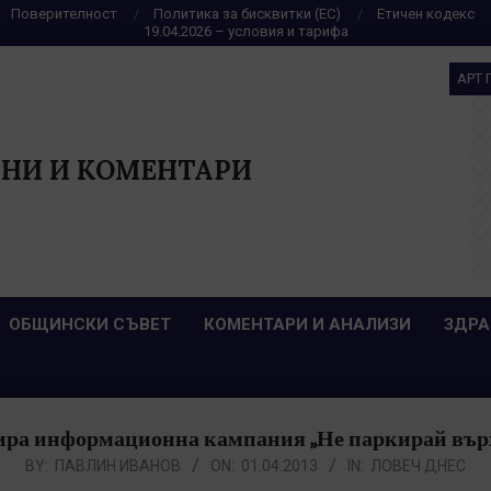
Поверителност
Политика за бисквитки (ЕС)
Етичен кодекс
19.04.2026 – условия и тарифа
АРТ 
НИ И КОМЕНТАРИ
ОБЩИНСКИ СЪВЕТ
КОМЕНТАРИ И АНАЛИЗИ
ЗДРА
ира информационна кампания „Не паркирай върх
BY:
ПАВЛИН ИВАНОВ
ON:
01.04.2013
IN:
ЛОВЕЧ ДНЕС