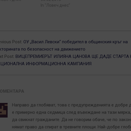
In "Ловеч днес"
3-
evious Post:
ОУ „Васил Левски“ победител в общинския кръг на
кторината по безопасност на движението
xt Post:
ВИЦЕПРЕМИЕРЪТ ИЛИЯНА ЦАНОВА ЩЕ ДАДЕ СТАРТА 
АЦИОНАЛНА ИНФОРМАЦИОННА КАМПАНИЯ
КОМЕНТАРА
Направо да глобяват, това с предупрежденията е добре 
е примерно една седмица след въвеждане на тази мярка,
да свикнат гражданите. Да не говорим обаче, че по закон
нямат право да спират в тревните площи. Най-добре глоб