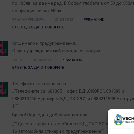
по 100лв. за да има ред. В София глобата е от 50 до 500л
по принцип пишат 500лв.
PENCHO PENCHEV
02.04.2013
PERMALINK
ВЛЕЗТЕ, ЗА ДА ОТГОВОРИТЕ
Опс, имало и предупреждения…
С предупреждения май няма да се получи…
JIKEV
02.04.2013
PERMALINK
ВЛЕЗТЕ, ЗА ДА ОТГОВОРИТЕ
Телефоните за сигнали са:
„“Телефоните са: 601365 – офис БД „СКОРС“, 601389 и
0884213465 – дежурен БД „СКОРС“, и 0884211948 – патрул
1.““
Браво! Още една добра инициатива.
„“““Днес от сутринта до обед от БД „СКОРС“ са поставили
16 автомобила стикери с предупреждение““