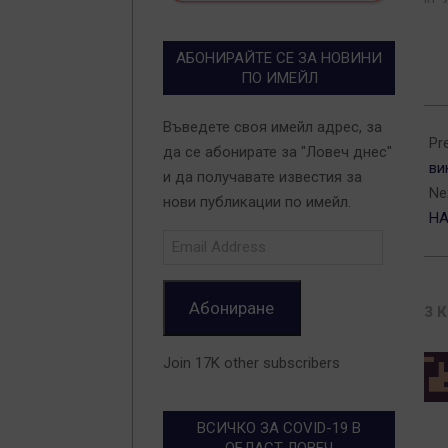
АБОНИРАЙТЕ СЕ ЗА НОВИНИ
ПО ИМЕЙЛ
201
Въведете своя имейл адрес, за
04-
Pr
да се абонирате за "Ловеч днес"
01
ви
и да получавате известия за
Ne
нови публикации по имейл.
Н
Email
Address
Абониране
3 
Join 17K other subscribers
ВСИЧКО ЗА COVID-19 В
ОБЛАСТ ЛОВЕЧ