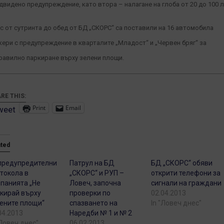
двидено предупреждение, като втора – налагане на глоба от 20 до 100 л
с от сутринта до обед от БД „СКОРС“ са поставили на 16 автомобила
кери с предупреждение в кварталите „Младост“ и „Червен бряг“ за
равилно паркиране върху зелени площи.
RE THIS:
Print
Email
weet
ated
предупредителни
Патрул на БД
БД „СКОРС“ обяви
токола в
„СКОРС“ и РУП –
открити телефони за
панията „Не
Ловеч, започна
сигнали на граждани
кирай върху
проверки по
02.04.2013
ените площи“
спазването на
In "Ловеч днес"
04.2013
Наредби № 1 и № 2
"Ловеч днес"
06.02.2013