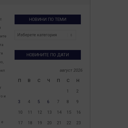
с
НОВИНИ ПО ТЕМИ
я
Новини
ните
по
теми
та
тя
НОВИНИТЕ ПО ДАТИ
о,
август 2026
рил
П
В
С
Ч
П
С
Н
т
1
2
то и
3
4
5
6
7
8
9
10
11
12
13
14
15
16
 е
17
18
19
20
21
22
23