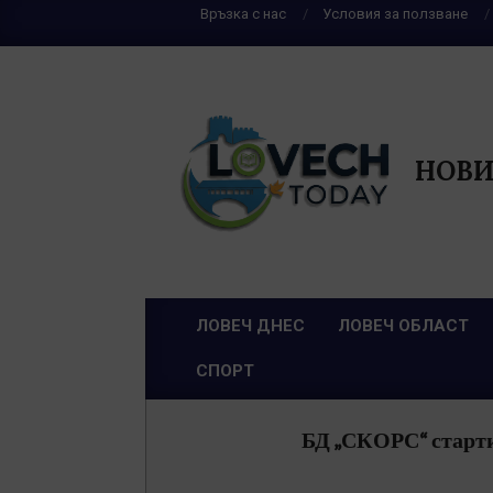
Skip
Връзка с нас
Условия за ползване
to
content
НОВИ
ЛОВЕЧ ДНЕС
ЛОВЕЧ ОБЛАСТ
Primary
СПОРТ
Navigation
Menu
БД „СКОРС“ старт