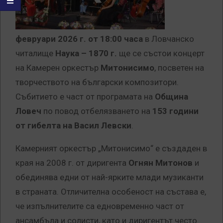
февруари 2026 г. от 18:00 часа
в Ловчанско
читалище
Наука – 1870 г.
ще се състои концерт
на Камерен оркестър
Митонисимо
, посветен на
творчеството на български композитори.
Събитието е част от програмата на
Община
Ловеч
по повод отбелязването на
153 години
от гибелта на
Васил Левски
.
Камерният оркестър „Митонисимо“ е създаден в
края на 2008 г. от диригента
Огнян Митонов
и
обединява едни от най-ярките млади музиканти
в страната. Отличителна особеност на състава е,
че изпълнителите са едновременно част от
ансамбъла и солисти, като и диригентът често