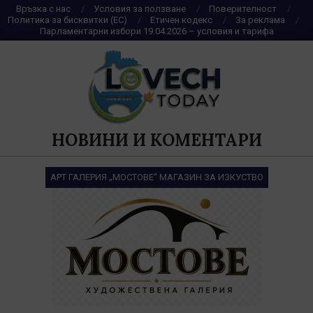
Skip
Връзка с нас
Условия за ползване
Поверителност
Политика за бисквитки (ЕС)
Етичен кодекс
За реклама
to
Парламентарни избори 19.04.2026 – условия и тарифа
content
НОВИНИ И КОМЕНТАРИ
АРТ ГАЛЕРИЯ „МОСТОВЕ“ МАГАЗИН ЗА ИЗКУСТВО