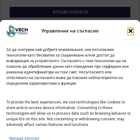
АРХИВ НОВИНИ
Архив
Управление на съгласие
новини
За да осигурим най-добрите изживявания, ние използваме
БИЗНЕС
технологии като бисквитки за съхраняване и/или достъп до
информация за устройството. Съгласието с тези технологии ще ни
Арт галерия "Мостове" – магазин за изкуство
позволи да обработваме данни като поведение при сърфиране или
уникални идентификатори на този сайт. Несъгласието или
СЕВЕРОЗАПАДА ИНФОРМАЦИОНЕН БИЗНЕС
оттеглянето на съгласието може да повлияе неблагоприятно на
ТУРИСТИЧЕСКИ КЛЪСТЕР
определени характеристики и функции.
ИНСТИТУЦИИ В ЛОВЕЧ
To provide the best experiences, we use technologies like cookies to
store and/or access device information. Consenting to these
technologies will allow us to process data such as browsing behavior or
Административен съд Ловеч
unique IDs on this site. Not consenting or withdrawing consent, may
Областна администрация Ловеч
adversely affect certain features and functions.
Община Ловеч
Manage services