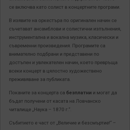
се включва като солист в концертните програми.
В изявите на оркестъра по оригинален начин се
съчетават ансамблови и солистични изпълнения,
инструментална и вокална музика, класически и
съвременни произведения. Програмите са
внимателно подбрани и представени по
достъпен и увлекателен начин, което превръща
всеки концерт в цялостно художествено
преживяване за публиката.
Поканите за концерта са
безплатни
и могат да
бъдат получени от касата на Ловчанско
читалище „Наука – 1870 г.“.
Събитието е част от „Величие и безсмъртие!“ –