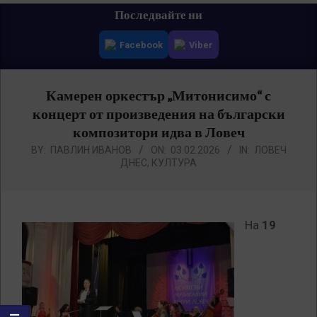
Primary
Последвайте ни
Navigation
Facebook
Viber
Menu
Камерен оркестър „Митонисимо“ с
концерт от произведения на български
композитори идва в Ловеч
BY:
ПАВЛИН ИВАНОВ
ON:
03.02.2026
IN:
ЛОВЕЧ
ДНЕС
,
КУЛТУРА
На
19