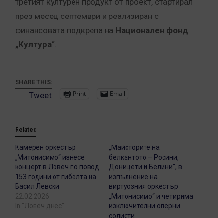
третият културен продукт от проект, стартирал
през месец септември и реализиран с
финансовата подкрепа на
Национален фонд
„Култура“
.
SHARE THIS:
Print
Email
Tweet
Related
Камерен оркестър
„Майсторите на
„Митонисимо“ изнесе
белкантото – Росини,
концерт в Ловеч по повод
Доницети и Белини“, в
153 години от гибелта на
изпълнение на
Васил Левски
виртуозния оркестър
22.02.2026
„Митонисимо“ и четирима
In "Ловеч днес"
изключителни оперни
солисти