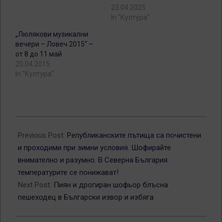
23.04.2025
In "Култура"
„Люлякови музикални
вечери – Ловеч 2015“ –
от 8 до 11 май
20.04.2015
In "Култура"
2026-
02-
Previous Post:
Републиканските пътища са почистени
03
и проходими при зимни условия. Шофирайте
внимателно и разумно. В Северна България
температурите се понижават!
Next Post:
Пиян и дрогиран шофьор блъсна
пешеходец в Български извор и избяга