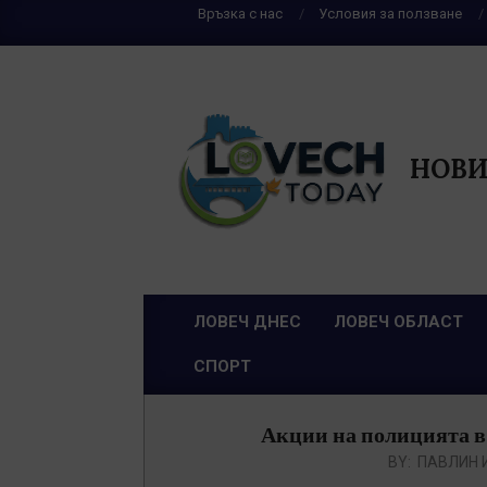
Skip
Връзка с нас
Условия за ползване
to
content
НОВИ
ЛОВЕЧ ДНЕС
ЛОВЕЧ ОБЛАСТ
Primary
СПОРТ
Navigation
Menu
Акции на полицията в
BY:
ПАВЛИН 