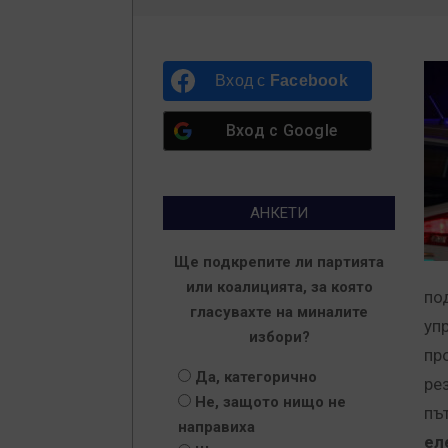
Вход с
Facebook
Вход с
Google
АНКЕТИ
Ще подкрепите ли партията
или коалицията, за която
по
гласувахте на миналите
уп
избори?
пр
Да, категорично
ре
Не, защото нищо не
пъ
направиха
ел