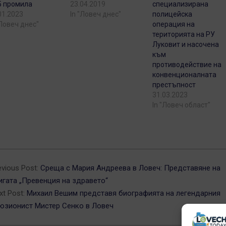
5 промила
23.04.2019
специализирана
01.2023
In "Ловеч днес"
полицейска
"Ловеч днес"
операция на
територията на РУ
Луковит и насочена
към
противодействие на
конвенционалната
престъпност
31.03.2023
In "Ловеч област"
5-
evious Post:
Среща с Мария Андреева в Ловеч: Представяне на
игата „Превенция на здравето“
xt Post:
Михаил Вешим представя биографията на легендарния
юзионист Мистер Сенко в Ловеч