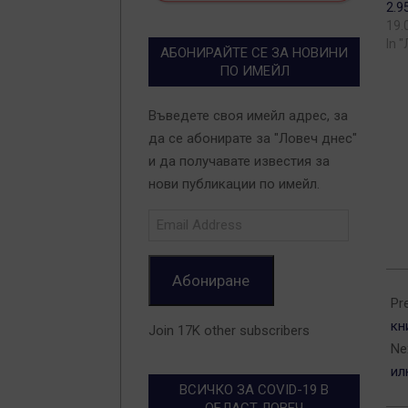
2.9
19.
In 
АБОНИРАЙТЕ СЕ ЗА НОВИНИ
ПО ИМЕЙЛ
Въведете своя имейл адрес, за
да се абонирате за "Ловеч днес"
и да получавате известия за
нови публикации по имейл.
Email
Address
Абониране
202
05-
Pr
16
кн
Join 17K other subscribers
Ne
ил
ВСИЧКО ЗА COVID-19 В
ОБЛАСТ ЛОВЕЧ