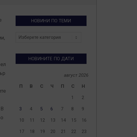
е
НОВИНИ ПО ТЕМИ
Новини
и,
по
теми
НОВИНИТЕ ПО ДАТИ
цел
ър
август 2026
П
В
С
Ч
П
С
Н
ите
1
2
 В
3
4
5
6
7
8
9
по
10
11
12
13
14
15
16
8
17
18
19
20
21
22
23