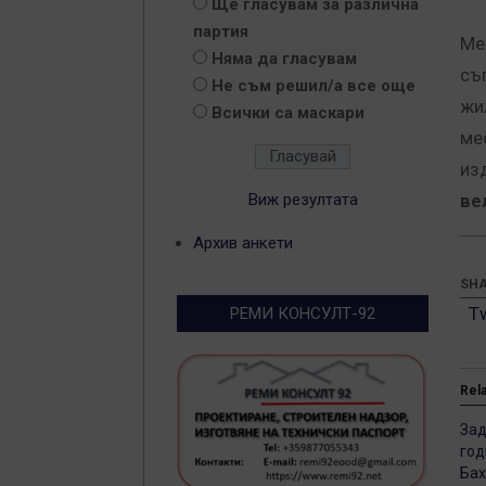
Ще гласувам за различна
партия
Ме
Няма да гласувам
съ
Не съм решил/а все още
жи
Всички са маскари
ме
из
Виж резултата
ве
Архив анкети
SHA
T
РЕМИ КОНСУЛТ-92
Rel
Зад
год
Бах