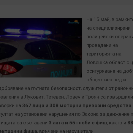
На 15 май, в рамкит
на специализирани
полицейски операци
проведени на
територията на
Ловешка област с 
осигуряване на доб
обществен ред и
добряване на пътната безопасност, служители от районн
равления в Луковит, Тетевен, Ловеч и Троян са извършили
оверки на
367 лица и 308 моторни превозни средства
.
зултат на установени нарушения по Закона за движение 
тищата са съставени
3 акта и 55 глоби с фиш
, както и
8
ектронни фиша
, връчени на нарушители.