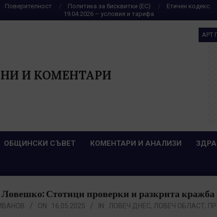
Поверителност
Политика за бисквитки (ЕС)
Етичен кодекс
19.04.2026 – условия и тарифа
АРТ 
НИ И КОМЕНТАРИ
ОБЩИНСКИ СЪВЕТ
КОМЕНТАРИ И АНАЛИЗИ
ЗДРА
 Ловешко: Стотици проверки и разкрита кражба н
ИВАНОВ
ON:
16.05.2025
IN:
ЛОВЕЧ ДНЕС
,
ЛОВЕЧ ОБЛАСТ
,
ПР