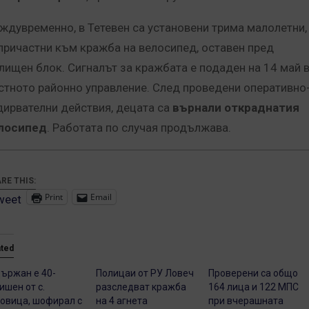
ждувременно, в Тетевен са установени трима малолетни,
причастни към кражба на велосипед, оставен пред
лищен блок. Сигналът за кражбата е подаден на 14 май 
стното районно управление. След проведени оперативно
дирвателни действия, децата са
върнали откраднатия
лосипед
. Работата по случая продължава.
RE THIS:
Print
Email
weet
ated
ържан е 40-
Полицаи от РУ Ловеч
Проверени са общо
ишен от с.
разследват кражба
164 лица и 122 МПС
овица, шофирал с
на 4 агнета
при вчерашната