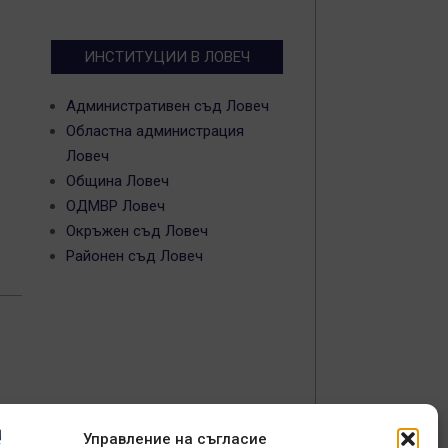
ИНСТИТУЦИИ В ЛОВЕЧ
Административен съд Ловеч
Областна администрация
Ловеч
Община Ловеч
ОДМВР Ловеч
Окръжен съд Ловеч
Районен съд Ловеч
Управление на съгласие