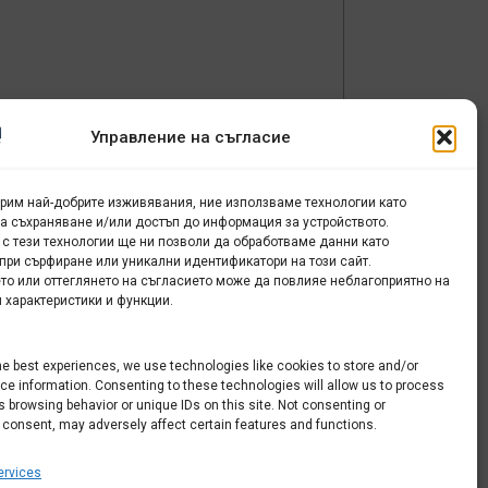
Управление на съгласие
урим най-добрите изживявания, ние използваме технологии като
за съхраняване и/или достъп до информация за устройството.
 с тези технологии ще ни позволи да обработваме данни като
при сърфиране или уникални идентификатори на този сайт.
то или оттеглянето на съгласието може да повлияе неблагоприятно на
ли
 характеристики и функции.
е
he best experiences, we use technologies like cookies to store and/or
e information. Consenting to these technologies will allow us to process
 browsing behavior or unique IDs on this site. Not consenting or
 consent, may adversely affect certain features and functions.
rvices