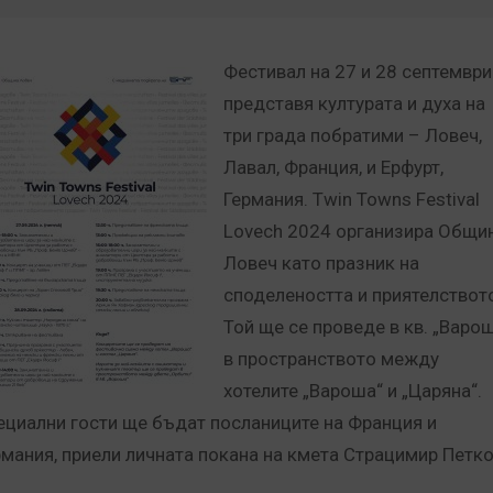
Фестивал на 27 и 28 септември
представя културата и духа на
три града побратими – Ловеч,
Лавал, Франция, и Ерфурт,
Германия. Twin Towns Festival
Lovech 2024 организира Общи
Ловеч като празник на
споделеността и приятелствот
Той ще се проведе в кв. „Варо
в пространството между
хотелите „Вароша“ и „Царяна“.
ециални гости ще бъдат посланиците на Франция и
рмания, приели личната покана на кмета Страцимир Петко