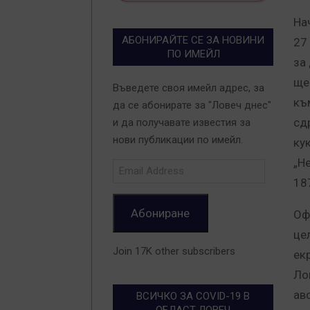
На
АБОНИРАЙТЕ СЕ ЗА НОВИНИ
27
ПО ИМЕЙЛ
за
ще
Въведете своя имейл адрес, за
къ
да се абонирате за "Ловеч днес"
сд
и да получавате известия за
нови публикации по имейл.
ку
„Н
Email
Address
187
Абониране
Оф
це
Join 17K other subscribers
ек
Ло
ав
ВСИЧКО ЗА COVID-19 В
ОБЛАСТ ЛОВЕЧ