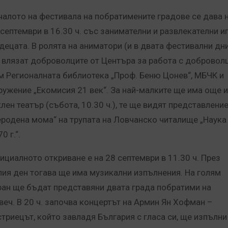
чалото на фестивала на побратимените градове се дава 
 септември в 16.30 ч. със занимателни и развлекателни и
 децата. В ролята на аниматори (и в двата фестивални дн
 влязат доброволците от Центъра за работа с добровол
м Регионалната библиотека „Проф. Беню Цонев“, МБЧК и
ружение „Екомисия 21 век“. За най-малките ще има още и
клен театър (събота, 10.30 ч.), те ще видят представлени
еродена мома“ на трупата на Ловчанско читалище „Наука
0 г.“.
ициалното откриване е на 28 септември в 11.30 ч. През
лия ден тогава ще има музикални изпълнения. На голям
ран ще бъдат представяни двата града побратими на
веч. В 20 ч. започва концертът на Армин Ян Хофман –
стриецът, който завладя България с гласа си, ще изпълни