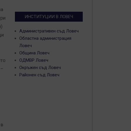
на
ИНСТИТУЦИИ В ЛОВЕЧ
гри
и)
Административен съд Ловеч
ци
Областна администрация
Ловеч
Община Ловеч
ето
ОДМВР Ловеч
Окръжен съд Ловеч
 –
Районен съд Ловеч
 в