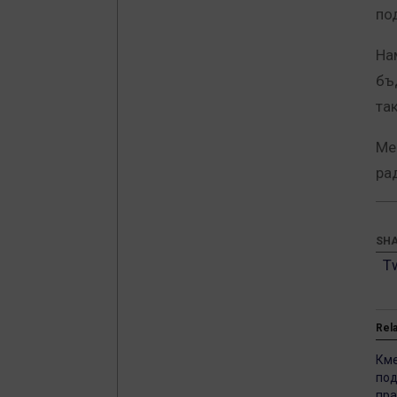
по
На
бъ
та
Ме
ра
SHA
T
Rel
Кме
под
пра