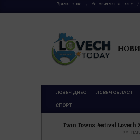
Skip
Връзка с нас
Условия за ползване
to
content
НОВИ
ЛОВЕЧ ДНЕС
ЛОВЕЧ ОБЛАСТ
Primary
СПОРТ
Navigation
Menu
Twin Towns Festival Lovech
BY:
ПАВ