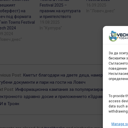
вешкият
Festival 2025 –
16.09.2025
оберфест) на
празник на културата
In "Ловеч днес"
еч под формата
и приятелството
Twin Towns Festival
19.08.2025
ech 2024
In "Култура"
09.2024
"Ловеч днес"
За да осиг
бисквитки 
Съгласието
4-
поведение 
Несъгласие
evious Post:
Кметът благодари на двете деца, намерили и върна
определени
губени документи и пари на гости на Ловеч
xt Post:
Информационна кампания за популяризиране на
ектронното здравно досие и приложението еЗдраве ще провед
To provide t
access devic
И в Троян
data such as
withdrawing
Manage se