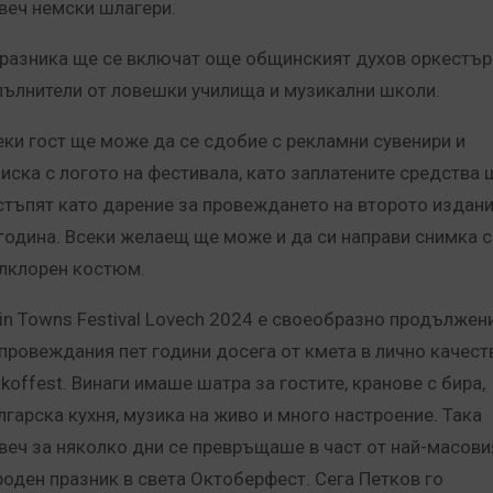
веч немски шлагери.
празника ще се включат още общинският духов оркестър
пълнители от ловешки училища и музикални школи.
еки гост ще може да се сдобие с рекламни сувенири и
ниска с логото на фестивала, като заплатените средства 
стъпят като дарение за провеждането на второто издан
година. Всеки желаещ ще може и да си направи снимка с
лклорен костюм.
in Towns Festival Lovech 2024 е своеобразно продължен
 провеждания пет години досега от кмета в лично качест
tkoffest. Винаги имаше шатра за гостите, кранове с бира,
лгарска кухня, музика на живо и много настроение. Така
веч за няколко дни се превръщаше в част от най-масови
роден празник в света Октоберфест. Сега Петков го