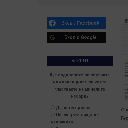
Вход с
Facebook
Вход с
Google
АНКЕТИ
Ще подкрепите ли партията
или коалицията, за която
гласувахте на миналите
избори?
Да, категорично
Сп
Не, защото нищо не
Ге
направиха