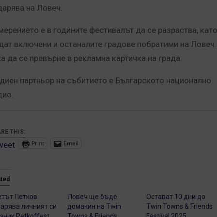
дарява на Ловеч.
мерението е в годините фестивалът да се разраства, кат
дат включени и останалите градове побратими на Ловеч.
ка да се превърне в рекламна картичка на града.
диен партньор на събитието е Българското национално
дио.
RE THIS:
Print
Email
weet
ated
тът Петков
Ловеч ще бъде
Остават 10 дни до
арява личният си
домакин на Twin
Twin Towns & Friends
зник Petkoffest
Towns & Friends
Festival 2025