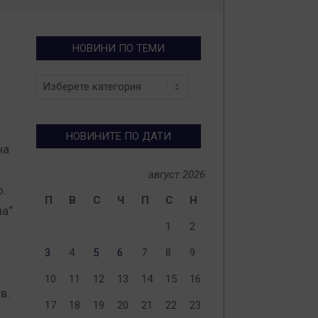
НОВИНИ ПО ТЕМИ
Новини
по
теми
НОВИНИТЕ ПО ДАТИ
на
август 2026
о.
П
В
С
Ч
П
С
Н
ша“
1
2
3
4
5
6
7
8
9
10
11
12
13
14
15
16
в.
17
18
19
20
21
22
23