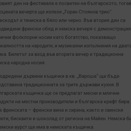
рвият ден на фестивала е посветен на българското, тога
 сцената вечерта ще излезе „Горан Стоянов трио“.
ескодът е тениска в бяло или черно. Във втория ден са
едвидени френски обяд и немска вечеря с демонстрация
пични фолклорни носии като богатство, показващо
икалността на народите, и музикални изпълнения на дват
ика. Билетът за вход във втората вечер е традиционна
мска народна носия.
подредени дървени къщички в кв. „Вароша“ ще бъде
едставена традиционната за трите държави кухня. В
лгарската къщичка ще се предлагат месни и млечни
одукти на местни производители и българска крафт бира.
в френската – френски вина и сирена, както и свински
лети, бисквити и шоколад от региона на Майен. Немска б
немски вурст ще има в немската къщичка.