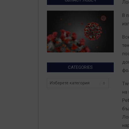
Ло
В 
из
Вс
те
по
до
CATEGORIES
фо
Categories
Tw
на
Pe
бъ
Ло
на