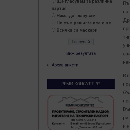
Ще гласувам за различна
Пъ
партия
на
Няма да гласувам
Др
Не съм решил/а все още
пр
Всички са маскари
ти
ун
Виж резултата
ез
не
Архив анкети
В 
пр
РЕМИ КОНСУЛТ-92
бъ
пр
Въ
ри
и 