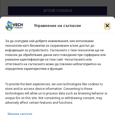
АРХИВ НОВИНИ
Архив
Управление на съгласие
новини
За да осигурим най-добрите изживявания, ние използваме
БИЗНЕС
технологии като бисквитки за съхраняване и/или достъп до
информация за устройството. Съгласието с тези технологии ще ни
позволи да обработваме данни като поведение при сърфиране или
Арт галерия "Мостове" – магазин за изкуство
уникални идентификатори на този сайт. Несъгласието или
СЕВЕРОЗАПАДА ИНФОРМАЦИОНЕН БИЗНЕС
оттеглянето на съгласието може да повлияе неблагоприятно на
ТУРИСТИЧЕСКИ КЛЪСТЕР
определени характеристики и функции.
To provide the best experiences, we use technologies like cookies to
ИНСТИТУЦИИ В ЛОВЕЧ
store and/or access device information. Consenting to these
technologies will allow us to process data such as browsing behavior or
Административен съд Ловеч
unique IDs on this site. Not consenting or withdrawing consent, may
adversely affect certain features and functions.
Областна администрация Ловеч
Община Ловеч
Manage services