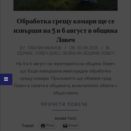
Обработка срещу комари ще се
извърши на 5 и 6 август в община
Ловеч
2026-
BY:
ПАВЛИН ИВАНОВ
ON:
03.08.2026
IN:
ЗДРАВЕ
,
ЛОВЕЧ ДНЕС
,
ОБЯВИ НА ОБЩИНА ЛОВЕЧ
08-
03
На 5 и 6 август на територията на община Ловеч
ще бъде извършена имагоцидна обработка
срещу комари. Пръскането ще обхване град
Ловеч и селата в общината, включително обекти с
обществено
ПРОЧЕТИ ПОВЕЧЕ:
SHARE THIS:
Print
Email
Tweet