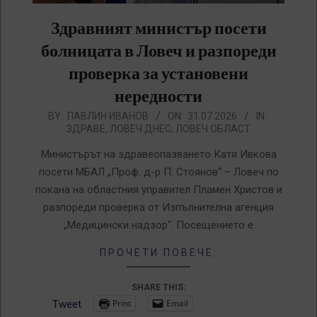
Здравният министър посети
болницата в Ловеч и разпореди
проверка за установени
нередности
2026-
BY:
ПАВЛИН ИВАНОВ
ON:
31.07.2026
IN:
ЗДРАВЕ
,
ЛОВЕЧ ДНЕС
,
ЛОВЕЧ ОБЛАСТ
07-
31
Министърът на здравеопазването Катя Ивкова
посети МБАЛ „Проф. д-р П. Стоянов“ – Ловеч по
покана на областния управител Пламен Христов и
разпореди проверка от Изпълнителна агенция
„Медицински надзор“. Посещението е
ПРОЧЕТИ ПОВЕЧЕ:
SHARE THIS:
Print
Email
Tweet