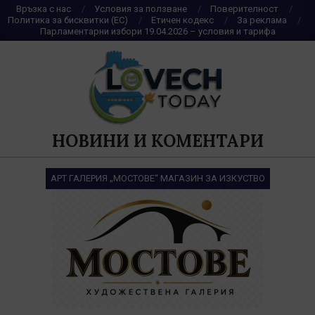
Skip
Връзка с нас
Условия за ползване
Поверителност
Политика за бисквитки (ЕС)
Етичен кодекс
За реклама
to
Парламентарни избори 19.04.2026 – условия и тарифа
content
НОВИНИ И КОМЕНТАРИ
АРТ ГАЛЕРИЯ „МОСТОВЕ“ МАГАЗИН ЗА ИЗКУСТВО