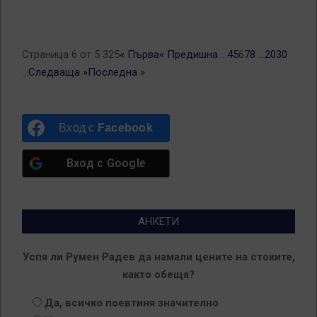
Страница 6 от 5 325
« Първа
« Предишна
...
4
5
6
7
8
...
20
30
...
Следваща »
Последна »
Вход с
Facebook
Вход с
Google
АНКЕТИ
Успя ли Румен Радев да намали цените на стоките,
както обеща?
Да, всичко поевтиня значително