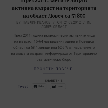
През 2011 г. заетите лица в
активна възраст на територията
на област Ловеч са 51 800
2012-
BY:
ПАВЛИН ИВАНОВ
ON:
21.03.2012
IN:
ЛОВЕЧ ОБЛАСТ
03-
21
През 2011 година икономически активните лица
на възраст 15-64 навършени години в Ловешка
област са 58,4 хиляди или 62,6 % от населението
на същата възраст, информираха от Териториално
статистическо бюро
ПРОЧЕТИ ПОВЕЧЕ:
SHARE THIS:
Print
Email
Tweet