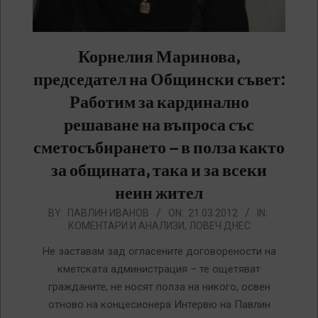
Корнелия Маринова,
председател на Общински съвет:
Работим за кардинално
решаване на въпроса със
сметосъбирането – в полза както
за общината, така и за всеки
неин жител
2012-
BY:
ПАВЛИН ИВАНОВ
ON:
21.03.2012
IN:
КОМЕНТАРИ И АНАЛИЗИ
,
ЛОВЕЧ ДНЕС
03-
21
Не заставам зад огласените договорености на
кметската администрация – те ощетяват
гражданите, не носят полза на никого, освен
отново на концесионера Интервю на Павлин