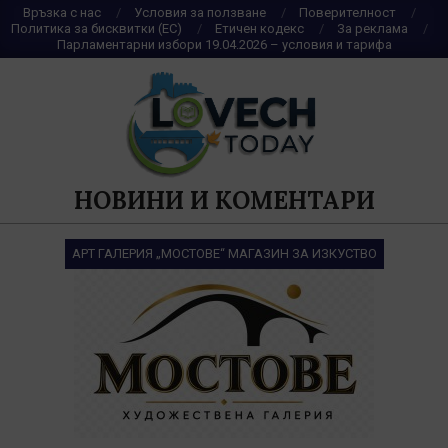
Skip
Връзка с нас
Условия за ползване
Поверителност
Политика за бисквитки (ЕС)
Етичен кодекс
За реклама
to
Парламентарни избори 19.04.2026 – условия и тарифа
content
НОВИНИ И КОМЕНТАРИ
АРТ ГАЛЕРИЯ „МОСТОВЕ“ МАГАЗИН ЗА ИЗКУСТВО