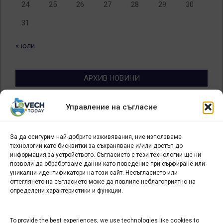
24
25
26
27
28
29
30
31
« юли
АРХИВ НОВИНИ
Архив
Управление на съгласие
новини
За да осигурим най-добрите изживявания, ние използваме
БИЗНЕС
технологии като бисквитки за съхраняване и/или достъп до
информация за устройството. Съгласието с тези технологии ще ни
позволи да обработваме данни като поведение при сърфиране или
Арт галерия "Мостове" – магазин за изкуство
уникални идентификатори на този сайт. Несъгласието или
СЕВЕРОЗАПАДА ИНФОРМАЦИОНЕН БИЗНЕС
оттеглянето на съгласието може да повлияе неблагоприятно на
ТУРИСТИЧЕСКИ КЛЪСТЕР
определени характеристики и функции.
To provide the best experiences, we use technologies like cookies to
ИНСТИТУЦИИ В ЛОВЕЧ