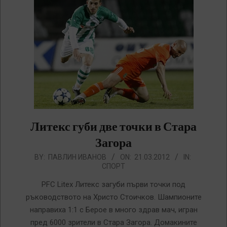
Литекс губи две точки в Стара
Загора
2012-
BY:
ПАВЛИН ИВАНОВ
ON:
21.03.2012
IN:
СПОРТ
03-
21
PFC Litex Литекс загуби първи точки под
ръководството на Христо Стоичков. Шампионите
направиха 1:1 с Берое в много здрав мач, игран
пред 6000 зрители в Стара Загора. Домакините