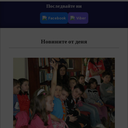
Primary
Последвайте ни
Navigation
Facebook
Viber
Menu
Новините от деня