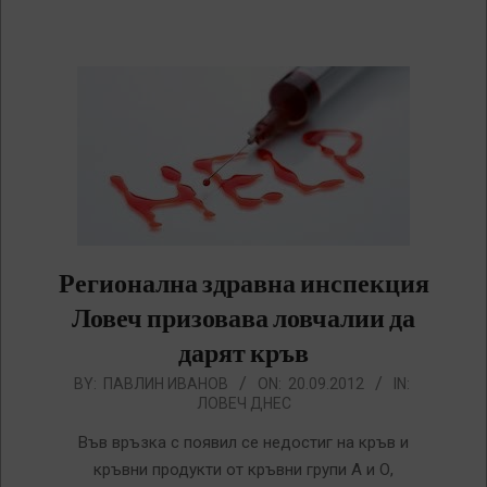
Регионална здравна инспекция
Ловеч призовава ловчалии да
дарят кръв
2012-
BY:
ПАВЛИН ИВАНОВ
ON:
20.09.2012
IN:
ЛОВЕЧ ДНЕС
09-
20
Във връзка с появил се недостиг на кръв и
кръвни продукти от кръвни групи А и О,