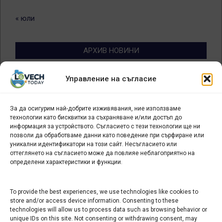
« юли
АРХИВ НОВИНИ
Архив
Управление на съгласие
новини
За да осигурим най-добрите изживявания, ние използваме
БИЗНЕС
технологии като бисквитки за съхраняване и/или достъп до
информация за устройството. Съгласието с тези технологии ще ни
позволи да обработваме данни като поведение при сърфиране или
Арт галерия "Мостове" – магазин за изкуство
уникални идентификатори на този сайт. Несъгласието или
СЕВЕРОЗАПАДА ИНФОРМАЦИОНЕН БИЗНЕС
оттеглянето на съгласието може да повлияе неблагоприятно на
ТУРИСТИЧЕСКИ КЛЪСТЕР
определени характеристики и функции.
To provide the best experiences, we use technologies like cookies to
ИНСТИТУЦИИ В ЛОВЕЧ
store and/or access device information. Consenting to these
technologies will allow us to process data such as browsing behavior or
Административен съд Ловеч
unique IDs on this site. Not consenting or withdrawing consent, may