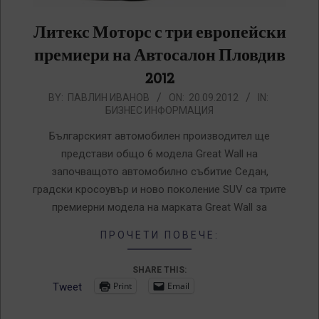
Литекс Моторс с три европейски
премиери на Автосалон Пловдив
2012
2012-
BY:
ПАВЛИН ИВАНОВ
ON:
20.09.2012
IN:
БИЗНЕС ИНФОРМАЦИЯ
09-
20
Българският автомобилен производител ще
представи общо 6 модела Great Wall на
започващото автомобилно събитие Седан,
градски кросоувър и ново поколение SUV са трите
премиерни модела на марката Great Wall за
ПРОЧЕТИ ПОВЕЧЕ:
SHARE THIS:
Print
Email
Tweet