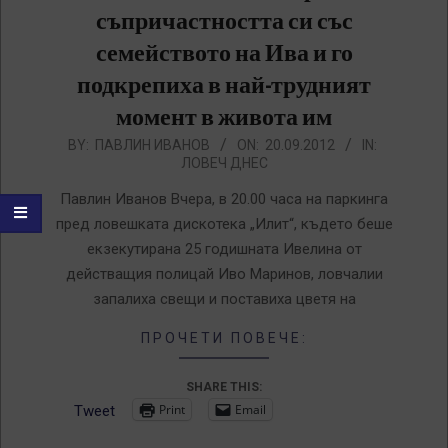
съпричастността си със
семейството на Ива и го
подкрепиха в най-трудният
момент в живота им
2012-
BY:
ПАВЛИН ИВАНОВ
ON:
20.09.2012
IN:
ЛОВЕЧ ДНЕС
09-
20
Павлин Иванов Вчера, в 20.00 часа на паркинга
пред ловешката дискотека „Илит“, където беше
екзекутирана 25 годишната Ивелина от
действащия полицай Иво Маринов, ловчалии
запалиха свещи и поставиха цветя на
ПРОЧЕТИ ПОВЕЧЕ:
SHARE THIS:
Print
Email
Tweet