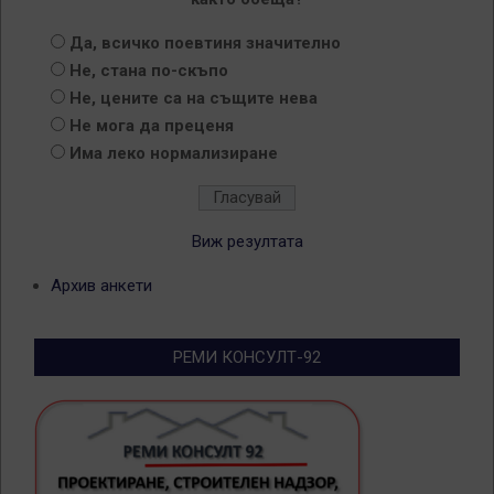
Да, всичко поевтиня значително
Не, стана по-скъпо
Не, цените са на същите нева
Не мога да преценя
Има леко нормализиране
Виж резултата
Архив анкети
РЕМИ КОНСУЛТ-92