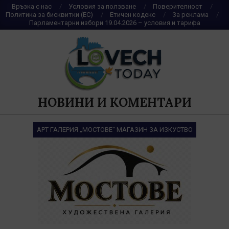
Skip
Връзка с нас
Условия за ползване
Поверителност
Политика за бисквитки (ЕС)
Етичен кодекс
За реклама
to
Парламентарни избори 19.04.2026 – условия и тарифа
content
НОВИНИ И КОМЕНТАРИ
АРТ ГАЛЕРИЯ „МОСТОВЕ“ МАГАЗИН ЗА ИЗКУСТВО