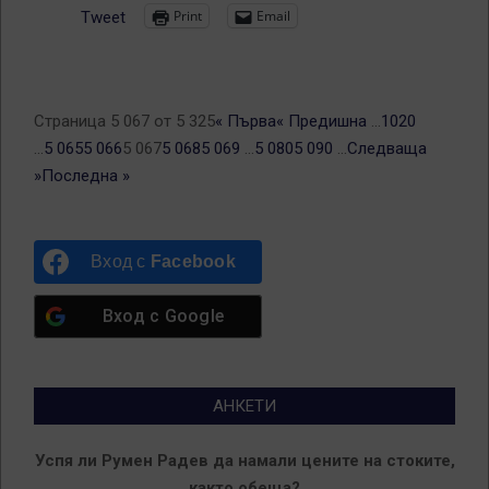
Print
Email
Tweet
Страница 5 067 от 5 325
« Първа
« Предишна
...
10
20
...
5 065
5 066
5 067
5 068
5 069
...
5 080
5 090
...
Следваща
»
Последна »
Вход с
Facebook
Вход с
Google
АНКЕТИ
Успя ли Румен Радев да намали цените на стоките,
както обеща?