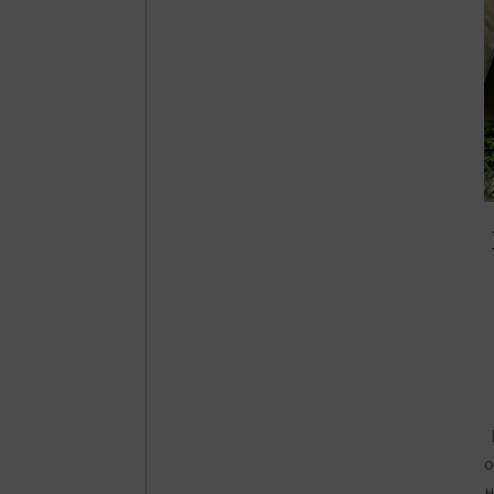
2
0
0
о
н