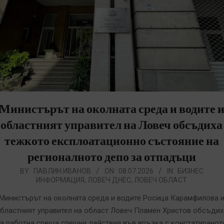
Министърът на околната среда и водите 
областният управител на Ловеч обсъдиха
тежкото експлоатационно състояние на
регионалното депо за отпадъци
026-
BY:
ПАВЛИН ИВАНОВ
ON:
08.07.2026
IN:
БИЗНЕС
ИНФОРМАЦИЯ
,
ЛОВЕЧ ДНЕС
,
ЛОВЕЧ ОБЛАСТ
7-
8
Министърът на околната среда и водите Росица Карамфилова 
бластният управител на област Ловеч Пламен Христов обсъдих
а работна среща спешни действия във връзка с констатиранот