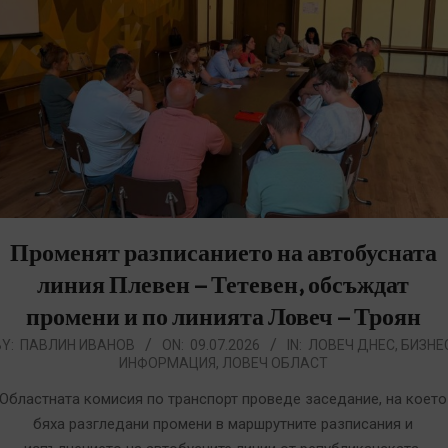
Променят разписанието на автобусната
линия Плевен – Тетевен, обсъждат
промени и по линията Ловеч – Троян
026-
Y:
ПАВЛИН ИВАНОВ
ON:
09.07.2026
IN:
ЛОВЕЧ ДНЕС
,
БИЗНЕ
ИНФОРМАЦИЯ
,
ЛОВЕЧ ОБЛАСТ
7-
9
Областната комисия по транспорт проведе заседание, на което
бяха разгледани промени в маршрутните разписания и