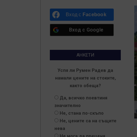
Вход с
Facebook
Вход с
Google
АНКЕТИ
Успя ли Румен Радев да
намали цените на стоките,
както обеща?
Да, всичко поевтиня
значително
Не, стана по-скъпо
Не, цените са на същите
нева
Не мога да преценя