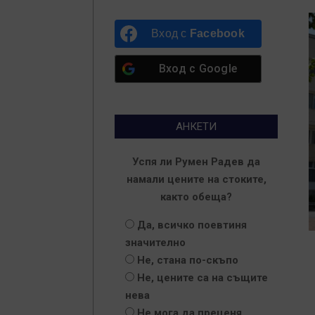
Вход с
Facebook
Вход с
Google
АНКЕТИ
Успя ли Румен Радев да
намали цените на стоките,
както обеща?
Да, всичко поевтиня
значително
Не, стана по-скъпо
Не, цените са на същите
нева
2
Не мога да преценя
0