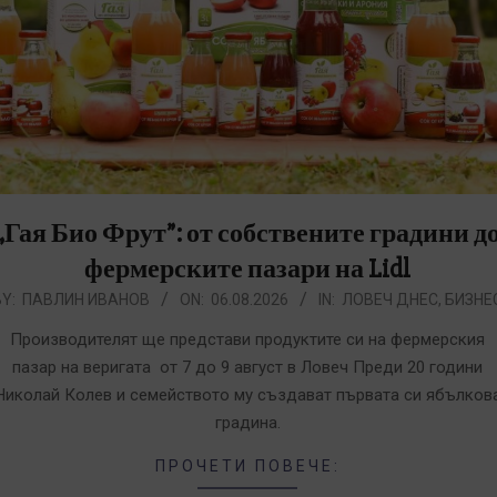
„Гая Био Фрут”: от собствените градини д
фермерските пазари на Lidl
026-
Y:
ПАВЛИН ИВАНОВ
ON:
06.08.2026
IN:
ЛОВЕЧ ДНЕС
,
БИЗНЕ
8-
Производителят ще представи продуктите си на фермерския
6
пазар на веригата от 7 до 9 август в Ловеч Преди 20 години
Николай Колев и семейството му създават първата си ябълков
градина.
ПРОЧЕТИ ПОВЕЧЕ: