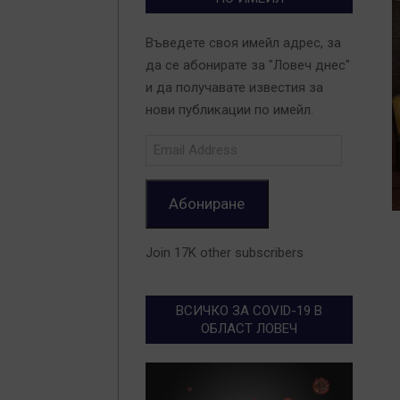
Въведете своя имейл адрес, за
да се абонирате за "Ловеч днес"
и да получавате известия за
нови публикации по имейл.
Email
Address
Абониране
Join 17K other subscribers
ВСИЧКО ЗА COVID-19 В
2
ОБЛАСТ ЛОВЕЧ
0
0