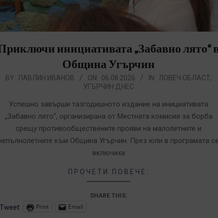
Приключи инициативата „Забавно лято“ 
Община Угърчин
026-
BY:
ПАВЛИН ИВАНОВ
ON:
06.08.2026
IN:
ЛОВЕЧ ОБЛАСТ
,
УГЪРЧИН ДНЕС
8-
6
Успешно завърши тазгодишното издание на инициативата
„Забавно лято“, организирана от Местната комисия за борба
срещу противообществените прояви на малолетните и
непълнолетните към Община Угърчин. През юли в програмата с
включиха
ПРОЧЕТИ ПОВЕЧЕ:
SHARE THIS:
Print
Email
Tweet