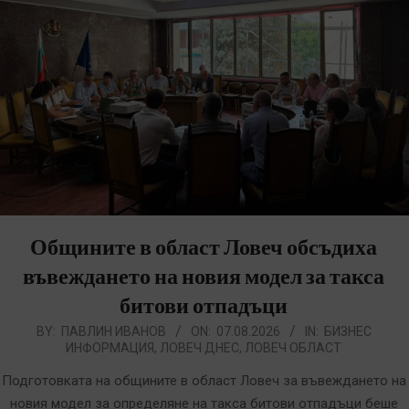
Общините в област Ловеч обсъдиха
въвеждането на новия модел за такса
битови отпадъци
026-
BY:
ПАВЛИН ИВАНОВ
ON:
07.08.2026
IN:
БИЗНЕС
ИНФОРМАЦИЯ
,
ЛОВЕЧ ДНЕС
,
ЛОВЕЧ ОБЛАСТ
8-
7
Подготовката на общините в област Ловеч за въвеждането на
новия модел за определяне на такса битови отпадъци беше