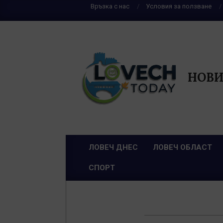
Skip
Връзка с нас
Условия за ползване
to
content
НОВИ
ЛОВЕЧ ДНЕС
ЛОВЕЧ ОБЛАСТ
Primary
СПОРТ
Navigation
Menu