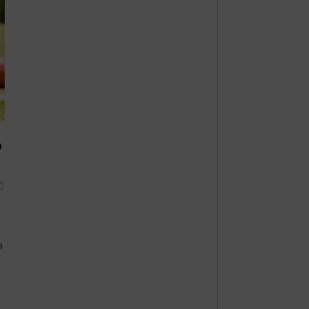
о
С
а