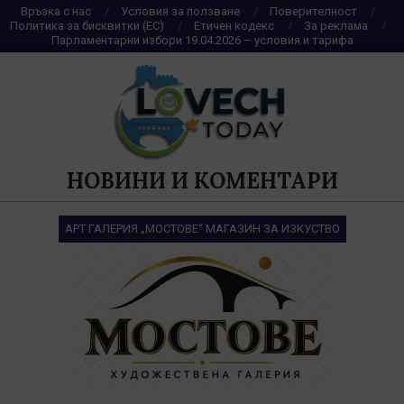
Skip
Връзка с нас
Условия за ползване
Поверителност
Политика за бисквитки (ЕС)
Етичен кодекс
За реклама
to
Парламентарни избори 19.04.2026 – условия и тарифа
content
НОВИНИ И КОМЕНТАРИ
АРТ ГАЛЕРИЯ „МОСТОВЕ“ МАГАЗИН ЗА ИЗКУСТВО