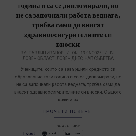
година и са се дипломирали, но
не са започнали работа веднага,
трябва сами да внасят
здравноосигурителните си
вноски
2026-
BY:
ПАВЛИН ИВАНОВ
ON:
19.06.2026
IN:
ЛОВЕЧ ОБЛАСТ
,
ЛОВЕЧ ДНЕС
,
НАП СЪВЕТВА
06-
19
Учениците, които са завършили средното си
образование тази година и са се дипломирали, но
не са започнали работа веднага, трябва сами да
внасят здравноосигурителните си вноски. Същото
важи и за
ПРОЧЕТИ ПОВЕЧЕ:
SHARE THIS:
Print
Email
Tweet