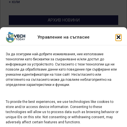
« юли
АРХИВ НОВИНИ
Архив
Управление на съгласие
новини
За да осигурим най-добрите изживявания, ние използваме
БИЗНЕС
технологии като бисквитки за съхраняване и/или достъп до
информация за устройството. Съгласието с тези технологии ще ни
Арт галерия "Мостове" – магазин за изкуство
позволи да обработваме данни като поведение при сърфиране или
уникални идентификатори на този сайт. Несъгласието или
СЕВЕРОЗАПАДА ИНФОРМАЦИОНЕН БИЗНЕС
оттеглянето на съгласието може да повлияе неблагоприятно на
ТУРИСТИЧЕСКИ КЛЪСТЕР
определени характеристики и функции.
ИНСТИТУЦИИ В ЛОВЕЧ
To provide the best experiences, we use technologies like cookies to
store and/or access device information. Consenting to these
technologies will allow us to process data such as browsing behavior or
Административен съд Ловеч
unique IDs on this site. Not consenting or withdrawing consent, may
Областна администрация Ловеч
adversely affect certain features and functions.