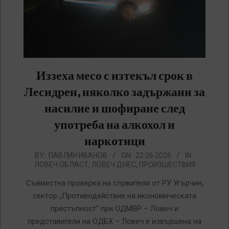
Иззеха месо с изтекъл срок в
Лесидрен, няколко задържани за
насилие и шофиране след
употреба на алкохол и
наркотици
2026-
BY:
ПАВЛИН ИВАНОВ
ON:
22.06.2026
IN:
ЛОВЕЧ ОБЛАСТ
,
ЛОВЕЧ ДНЕС
,
ПРОИЗШЕСТВИЯ
06-
22
Съвместна проверка на служители от РУ Угърчин,
сектор „Противодействие на икономическата
престъпност“ при ОДМВР – Ловеч и
представители на ОДБХ – Ловеч е извършена на