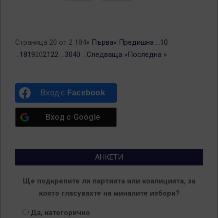
Страница 20 от 2 184
« Първа
« Предишна
...
10
...
18
19
20
21
22
...
30
40
...
Следваща »
Последна »
Вход с
Facebook
Вход с
Google
АНКЕТИ
Ще подкрепите ли партията или коалицията, за
която гласувахте на миналите избори?
Да, категорично