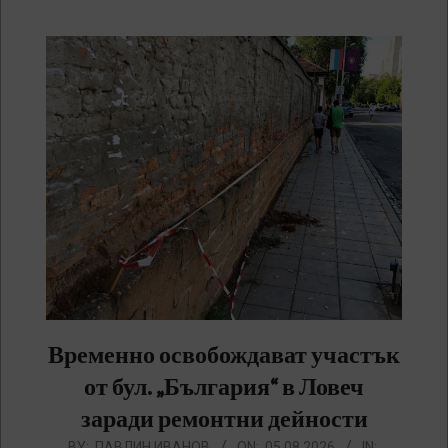
Временно освобождават участък
от бул. „България“ в Ловеч
заради ремонтни дейности
2026-
BY:
ПАВЛИН ИВАНОВ
ON:
05.08.2026
IN: