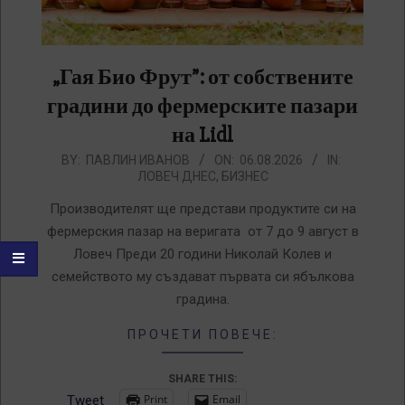
„Гая Био Фрут”: от собствените
градини до фермерските пазари
на Lidl
2026-
BY:
ПАВЛИН ИВАНОВ
ON:
06.08.2026
IN:
ЛОВЕЧ ДНЕС
,
БИЗНЕС
08-
06
Производителят ще представи продуктите си на
фермерския пазар на веригата от 7 до 9 август в
Ловеч Преди 20 години Николай Колев и
семейството му създават първата си ябълкова
градина.
ПРОЧЕТИ ПОВЕЧЕ:
SHARE THIS:
Print
Email
Tweet