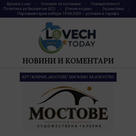
Skip
Връзка с нас
Условия за ползване
Поверителност
Политика за бисквитки (ЕС)
Етичен кодекс
За реклама
to
Парламентарни избори 19.04.2026 – условия и тарифа
content
НОВИНИ И КОМЕНТАРИ
АРТ ГАЛЕРИЯ „МОСТОВЕ“ МАГАЗИН ЗА ИЗКУСТВО