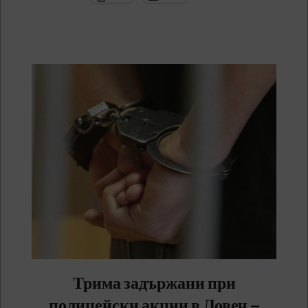
Трима задържани при
полицейски акции в Ловеч –