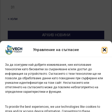
31
« юли
АРХИВ НОВИНИ
Архив
Управление на съгласие
новини
За да осигурим най-добрите изживявания, ние използваме
БИЗНЕС
технологии като бисквитки за съхраняване и/или достъп до
информация за устройството. Съгласието с тези технологии ще ни
Арт галерия "Мостове" – магазин за изкуство
позволи да обработваме данни като поведение при сърфиране или
уникални идентификатори на този сайт. Несъгласието или
СЕВЕРОЗАПАДА ИНФОРМАЦИОНЕН БИЗНЕС
оттеглянето на съгласието може да повлияе неблагоприятно на
ТУРИСТИЧЕСКИ КЛЪСТЕР
определени характеристики и функции.
ИНСТИТУЦИИ В ЛОВЕЧ
To provide the best experiences, we use technologies like cookies to
store and/or access device information. Consenting to these