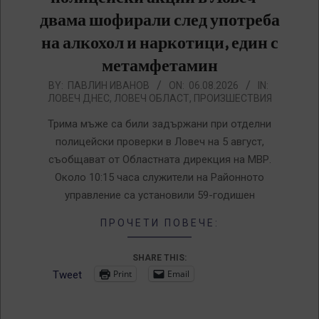
двама шофирали след употреба
на алкохол и наркотици, един с
метамфетамин
2026-
BY:
ПАВЛИН ИВАНОВ
ON:
06.08.2026
IN:
ЛОВЕЧ ДНЕС
,
ЛОВЕЧ ОБЛАСТ
,
ПРОИЗШЕСТВИЯ
08-
06
Трима мъже са били задържани при отделни
полицейски проверки в Ловеч на 5 август,
съобщават от Областната дирекция на МВР.
Около 10:15 часа служители на Районното
управление са установили 59-годишен
ПРОЧЕТИ ПОВЕЧЕ:
SHARE THIS:
Print
Email
Tweet