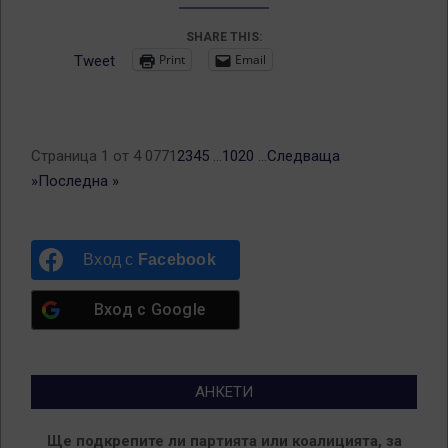
SHARE THIS:
Print
Email
Tweet
Страница 1 от 4 077
1
2
3
4
5
...
10
20
...
Следваща
»
Последна »
Вход с
Facebook
Вход с
Google
АНКЕТИ
Ще подкрепите ли партията или коалицията, за