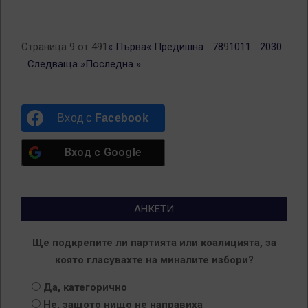
Страница 9 от 491
« Първа
« Предишна
...
7
8
9
10
11
...
20
30
...
Следваща »
Последна »
Вход с
Facebook
Вход с
Google
АНКЕТИ
Ще подкрепите ли партията или коалицията, за
която гласувахте на миналите избори?
Да, категорично
Не, защото нищо не направиха