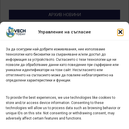
АРХИВ НОВИНИ
Архив
Управление на съгласие
новини
За да осигурим най-добрите изживявания, ние използваме
БИЗНЕС
технологии като бисквитки за съхраняване и/или достъп до
информация за устройството. Съгласието с тези технологии ще ни
Арт галерия "Мостове" – магазин за изкуство
позволи да обработваме данни като поведение при сърфиране или
уникални идентификатори на този сайт. Несъгласието или
СЕВЕРОЗАПАДА ИНФОРМАЦИОНЕН БИЗНЕС
оттеглянето на съгласието може да повлияе неблагоприятно на
ТУРИСТИЧЕСКИ КЛЪСТЕР
определени характеристики и функции.
ИНСТИТУЦИИ В ЛОВЕЧ
To provide the best experiences, we use technologies like cookies to
store and/or access device information. Consenting to these
technologies will allow us to process data such as browsing behavior or
Административен съд Ловеч
unique IDs on this site. Not consenting or withdrawing consent, may
adversely affect certain features and functions.
Областна администрация Ловеч
Община Ловеч