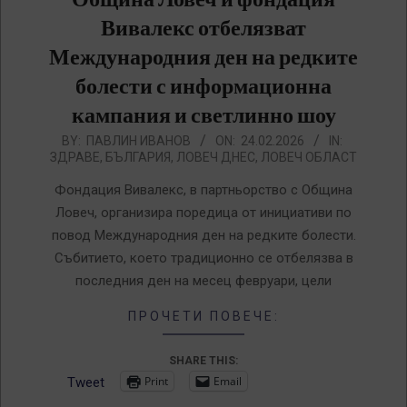
Вивалекс отбелязват
Международния ден на редките
болести с информационна
кампания и светлинно шоу
2026-
BY:
ПАВЛИН ИВАНОВ
ON:
24.02.2026
IN:
ЗДРАВЕ
,
БЪЛГАРИЯ
,
ЛОВЕЧ ДНЕС
,
ЛОВЕЧ ОБЛАСТ
02-
24
Фондация Вивалекс, в партньорство с Община
Ловеч, организира поредица от инициативи по
повод Международния ден на редките болести.
Събитието, което традиционно се отбелязва в
последния ден на месец февруари, цели
ПРОЧЕТИ ПОВЕЧЕ:
SHARE THIS:
Print
Email
Tweet