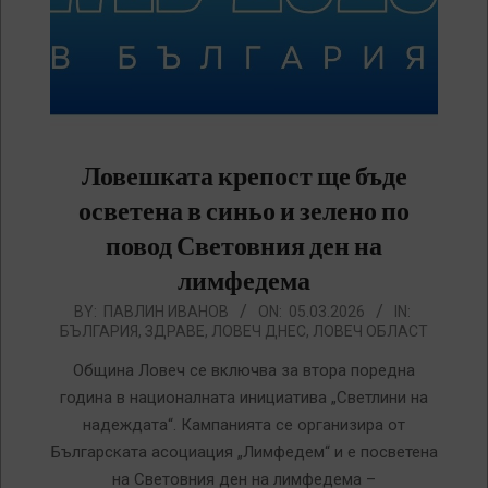
Ловешката крепост ще бъде
осветена в синьо и зелено по
повод Световния ден на
лимфедема
2026-
BY:
ПАВЛИН ИВАНОВ
ON:
05.03.2026
IN:
БЪЛГАРИЯ
,
ЗДРАВЕ
,
ЛОВЕЧ ДНЕС
,
ЛОВЕЧ ОБЛАСТ
03-
05
Община Ловеч се включва за втора поредна
година в националната инициатива „Светлини на
надеждата“. Кампанията се организира от
Българската асоциация „Лимфедем“ и е посветена
на Световния ден на лимфедема –