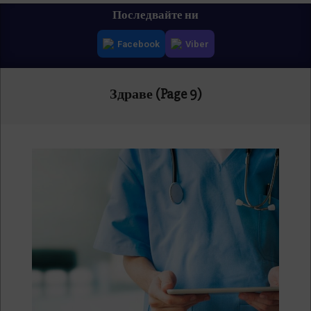
Primary
Последвайте ни
Navigation
Facebook
Viber
Menu
Здраве
(Page 9)