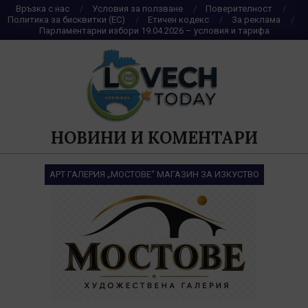
Skip
Връзка с нас
Условия за ползване
Поверителност
Политика за бисквитки (ЕС)
Етичен кодекс
За реклама
to
Парламентарни избори 19.04.2026 – условия и тарифа
content
НОВИНИ И КОМЕНТАРИ
АРТ ГАЛЕРИЯ „МОСТОВЕ“ МАГАЗИН ЗА ИЗКУСТВО