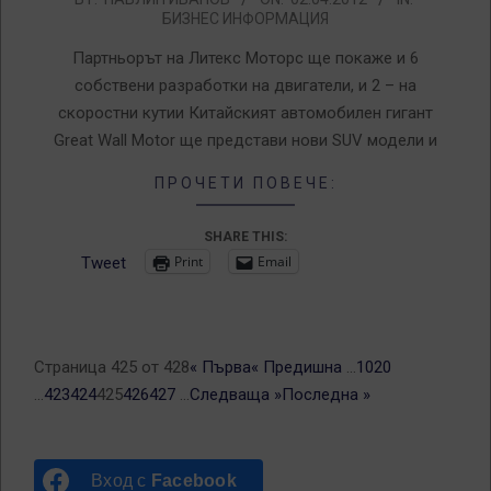
БИЗНЕС ИНФОРМАЦИЯ
04-
02
Партньорът на Литекс Моторс ще покаже и 6
собствени разработки на двигатели, и 2 – на
скоростни кутии Китайският автомобилен гигант
Great Wall Motor ще представи нови SUV модели и
ПРОЧЕТИ ПОВЕЧЕ:
SHARE THIS:
Print
Email
Tweet
Страница 425 от 428
« Първа
« Предишна
...
10
20
...
423
424
425
426
427
...
Следваща »
Последна »
Вход с
Facebook