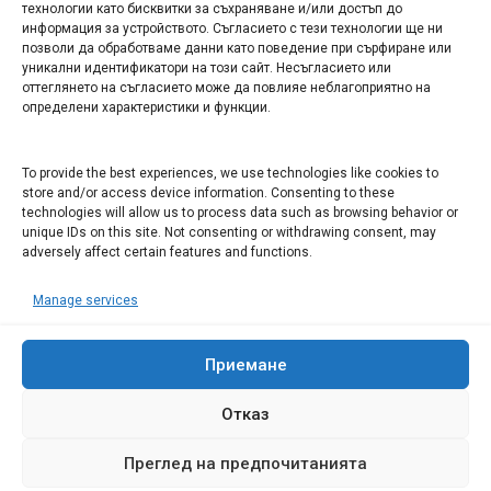
технологии като бисквитки за съхраняване и/или достъп до
информация за устройството. Съгласието с тези технологии ще ни
Арт галерия "Мостове" – магазин за изкуство
позволи да обработваме данни като поведение при сърфиране или
уникални идентификатори на този сайт. Несъгласието или
СЕВЕРОЗАПАДА ИНФОРМАЦИОНЕН БИЗНЕС
оттеглянето на съгласието може да повлияе неблагоприятно на
ТУРИСТИЧЕСКИ КЛЪСТЕР
определени характеристики и функции.
ИНСТИТУЦИИ В ЛОВЕЧ
To provide the best experiences, we use technologies like cookies to
store and/or access device information. Consenting to these
technologies will allow us to process data such as browsing behavior or
Административен съд Ловеч
unique IDs on this site. Not consenting or withdrawing consent, may
adversely affect certain features and functions.
Областна администрация Ловеч
Община Ловеч
Manage services
ОДМВР Ловеч
Окръжен съд Ловеч
Приемане
Районен съд Ловеч
Отказ
Преглед на предпочитанията