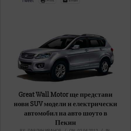
Print
Email
Tweet
Great Wall Motor ще представи
нови SUV модели и електрически
автомобил на авто шоуто в
Пекин
2012-
BY:
ПАВЛИН ИВАНОВ
ON:
02.04.2012
IN: