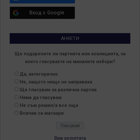
Вход с
Google
АНКЕТИ
Ще подкрепите ли партията или коалицията, за
която гласувахте на миналите избори?
Да, категорично
Не, защото нищо не направиха
Ще гласувам за различна партия
Няма да гласувам
Не съм решил/а все още
Всички са маскари
Виж резултата