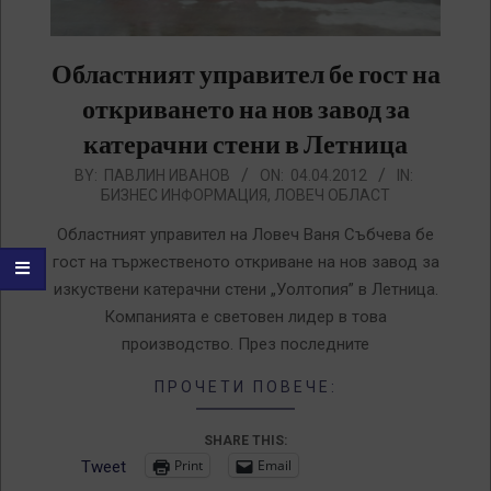
Областният управител бе гост на
откриването на нов завод за
катерачни стени в Летница
2012-
BY:
ПАВЛИН ИВАНОВ
ON:
04.04.2012
IN:
БИЗНЕС ИНФОРМАЦИЯ
,
ЛОВЕЧ ОБЛАСТ
04-
04
Областният управител на Ловеч Ваня Събчева бе
гост на тържественото откриване на нов завод за
изкуствени катерачни стени „Уолтопия” в Летница.
Компанията е световен лидер в това
производство. През последните
ПРОЧЕТИ ПОВЕЧЕ:
SHARE THIS:
Print
Email
Tweet