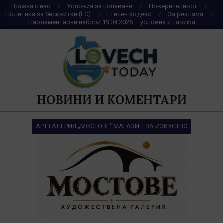
Skip
Връзка с нас
Условия за ползване
Поверителност
Политика за бисквитки (ЕС)
Етичен кодекс
За реклама
to
Парламентарни избори 19.04.2026 – условия и тарифа
content
НОВИНИ И КОМЕНТАРИ
АРТ ГАЛЕРИЯ „МОСТОВЕ“ МАГАЗИН ЗА ИЗКУСТВО