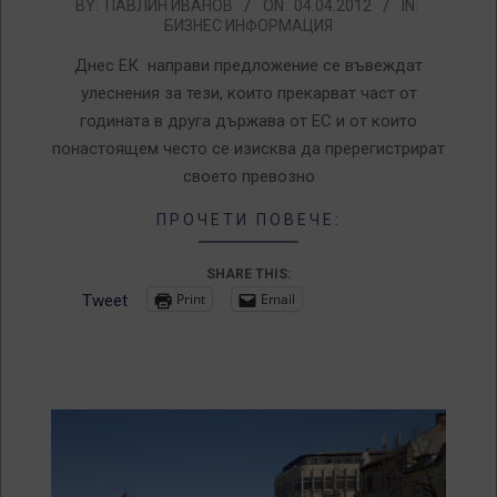
2012-
BY:
ПАВЛИН ИВАНОВ
ON:
04.04.2012
IN:
БИЗНЕС ИНФОРМАЦИЯ
04-
04
Днес ЕК направи предложение се въвеждат
улеснения за тези, които прекарват част от
годината в друга държава от ЕС и от които
понастоящем често се изисква да пререгистрират
своето превозно
ПРОЧЕТИ ПОВЕЧЕ:
SHARE THIS:
Print
Email
Tweet