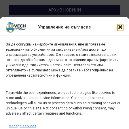
АРХИВ НОВИНИ
Архив
Управление на съгласие
новини
За да осигурим най-добрите изживявания, ние използваме
БИЗНЕС
технологии като бисквитки за съхраняване и/или достъп до
информация за устройството. Съгласието с тези технологии ще ни
Арт галерия "Мостове" – магазин за изкуство
позволи да обработваме данни като поведение при сърфиране или
уникални идентификатори на този сайт. Несъгласието или
СЕВЕРОЗАПАДА ИНФОРМАЦИОНЕН БИЗНЕС
оттеглянето на съгласието може да повлияе неблагоприятно на
ТУРИСТИЧЕСКИ КЛЪСТЕР
определени характеристики и функции.
ИНСТИТУЦИИ В ЛОВЕЧ
To provide the best experiences, we use technologies like cookies to
store and/or access device information. Consenting to these
technologies will allow us to process data such as browsing behavior or
Административен съд Ловеч
unique IDs on this site. Not consenting or withdrawing consent, may
adversely affect certain features and functions.
Областна администрация Ловеч
Община Ловеч
Manage services
ОДМВР Ловеч