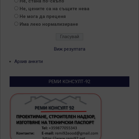
Не, стана по-скъпо
Не, цените са на същите нева
Не мога да преценя
Има леко нормализиране
Виж резултата
Архив анкети
РЕМИ КОНСУЛТ-92