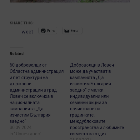
SHARE THIS:
Print
Email
Tweet
Related
60 доброволци от
Доброволци в Ловеч
Областна администрация
може да участват в
и пет структури на
кампанията „Да
държавни
изчистим България
администрации в град
заедно“ с малки
Ловеч се включиха в
индивидуални или
националната
семейни акции за
кампанията „Да
почистване на
изчистим България
градинките,
заедно“
междублоковите
30.09.2024
пространства и любимите
In "Ловеч днес"
си места за отдих
26.08.2024