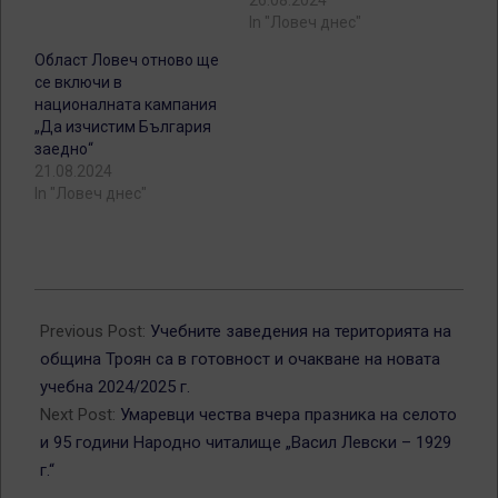
In "Ловеч днес"
Област Ловеч отново ще
се включи в
националната кампания
„Да изчистим България
заедно“
21.08.2024
In "Ловеч днес"
2024-
09-
Previous Post:
Учебните заведения на територията на
15
община Троян са в готовност и очакване на новата
учебна 2024/2025 г.
Next Post:
Умаревци чества вчера празника на селото
и 95 години Народно читалище „Васил Левски – 1929
г.“