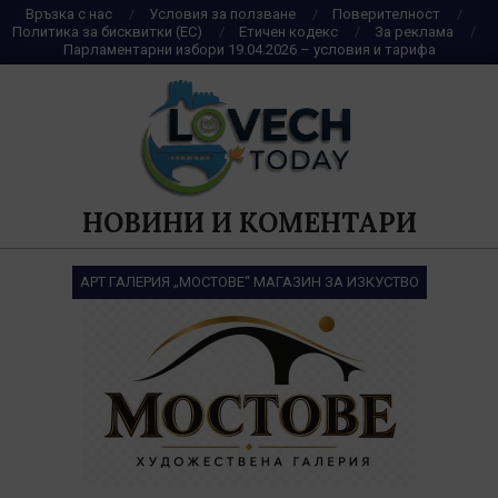
Skip
Връзка с нас
Условия за ползване
Поверителност
Политика за бисквитки (ЕС)
Етичен кодекс
За реклама
to
Парламентарни избори 19.04.2026 – условия и тарифа
content
НОВИНИ И КОМЕНТАРИ
АРТ ГАЛЕРИЯ „МОСТОВЕ“ МАГАЗИН ЗА ИЗКУСТВО