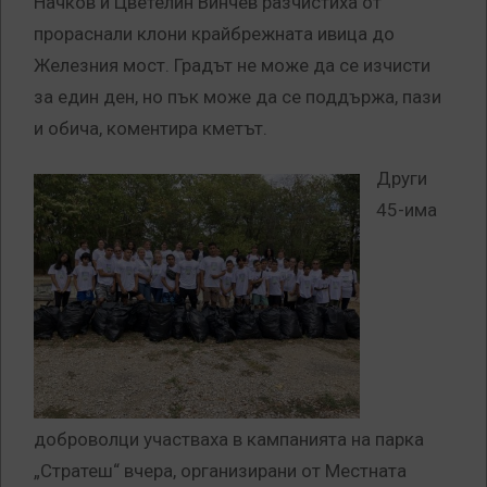
Начков и Цветелин Винчев разчистиха от
прораснали клони крайбрежната ивица до
Железния мост.
Градът не може да се изчисти
за един ден, но пък може да се поддържа, пази
и обича, коментира кметът.
Други
45-има
доброволци участваха в кампанията на парка
„Стратеш“ вчера, организирани от Местната