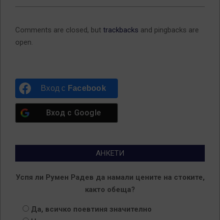
Comments are closed, but
trackbacks
and pingbacks are
open.
Вход с
Facebook
Вход с
Google
АНКЕТИ
Успя ли Румен Радев да намали цените на стоките,
както обеща?
Да, всичко поевтиня значително