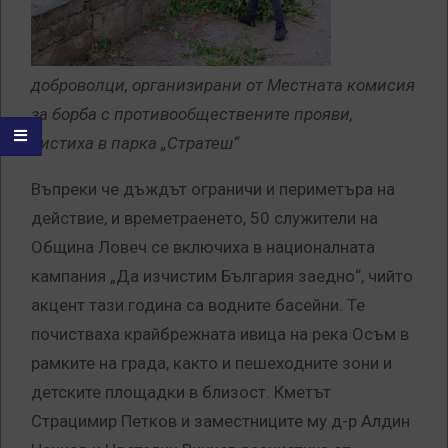
доброволци, организирани от Местната комисия
за борба с противообществените прояви,
чистиха в парка „Стратеш“
Въпреки че дъждът ограничи и периметъра на
действие, и времетраенето, 50 служители на
Община Ловеч се включиха в националната
кампания „Да изчистим България заедно“, чийто
акцент тази година са водните басейни. Те
почистваха крайбрежната ивица на река Осъм в
рамките на града, както и пешеходните зони и
детските площадки в близост. Кметът
Страцимир Петков и заместниците му д-р Алдин