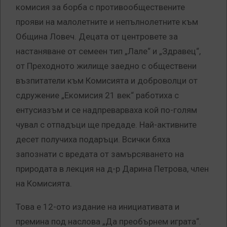
комисия за борба с противообществените
прояви на малолетните и непълнолетните към
Община Ловеч. Децата от центровете за
настаняване от семеен тип „Лале“ и „Здравец“,
от Преходното жилище заедно с обществени
възпитатели към Комисията и доброволци от
сдружение „Екомисия 21 век“ работиха с
ентусиазъм и се надпреварваха кой по-голям
чувал с отпадъци ще предаде. Най-активните
десет получиха подаръци. Всички бяха
запознати с вредата от замърсяването на
природата в лекция на д-р Дарина Петрова, член
на Комисията.
Това е 12-ото издание на инициативата и
премина под наслова „Да преобърнем играта“.