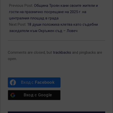
12-
Previous Post:
Община Троян кани своите жители и
16
гости на празнично посрещане на 2025 г. на
централния площад в града
Next Post:
18 души положиха клетва като съдебни
заседатели към Окръжен съд – Ловеч
Comments are closed, but
trackbacks
and pingbacks are
open.
Вход с
Facebook
Вход с
Google