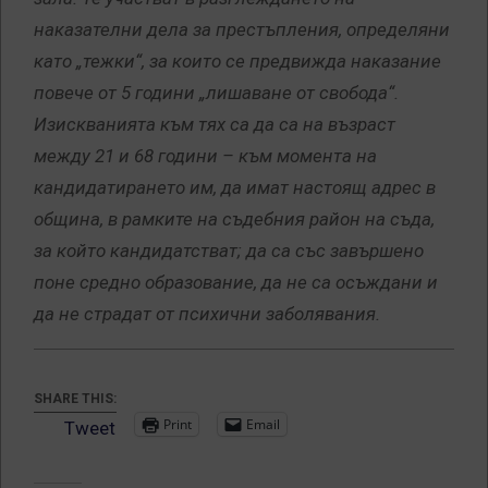
наказателни дела за престъпления, определяни
като „тежки“, за които се предвижда наказание
повече от 5 години „лишаване от свобода“.
Изискванията към тях са да са на възраст
между 21 и 68 години – към момента на
кандидатирането им, да имат настоящ адрес в
община, в рамките на съдебния район на съда,
за който кандидатстват; да са със завършено
поне средно образование, да не са осъждани и
да не страдат от психични заболявания.
SHARE THIS:
Print
Email
Tweet