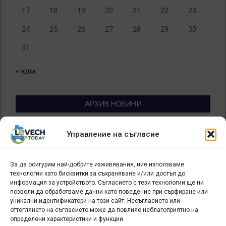
17
18
19
20
21
22
23
24
25
26
27
28
29
30
31
« юли
АРХИВ НОВИНИ
Архив
Управление на съгласие
новини
За да осигурим най-добрите изживявания, ние използваме
БИЗНЕС
технологии като бисквитки за съхраняване и/или достъп до
информация за устройството. Съгласието с тези технологии ще ни
Арт галерия "Мостове" – магазин за изкуство
позволи да обработваме данни като поведение при сърфиране или
уникални идентификатори на този сайт. Несъгласието или
СЕВЕРОЗАПАДА ИНФОРМАЦИОНЕН БИЗНЕС
оттеглянето на съгласието може да повлияе неблагоприятно на
ТУРИСТИЧЕСКИ КЛЪСТЕР
определени характеристики и функции.