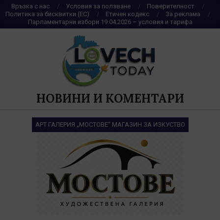
Skip
Връзка с нас
Условия за ползване
Поверителност
Политика за бисквитки (ЕС)
Етичен кодекс
За реклама
to
Парламентарни избори 19.04.2026 – условия и тарифа
content
НОВИНИ И КОМЕНТАРИ
АРТ ГАЛЕРИЯ „МОСТОВЕ“ МАГАЗИН ЗА ИЗКУСТВО