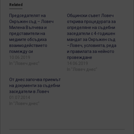
Related
Председателят на
Общински съвет Ловеч
Окръжен съд – Ловеч
открива процедурата за
Милена Вълчева и
определяне на съдебни
представители на
заседатели с 4-годишен
медиите обсъдиха
мандат за Окръжен съд
взаимодействието
–Ловеч, условията, реда
помежду си
и правилата за нейното
10.06.2019
провеждане
In "Ловеч днес"
14.06.2019
In "Ловеч днес"
От днес започва приемът
на документи за съдебни
заседатели в Ловеч
01.07.2014
In "Ловеч днес"
2024-