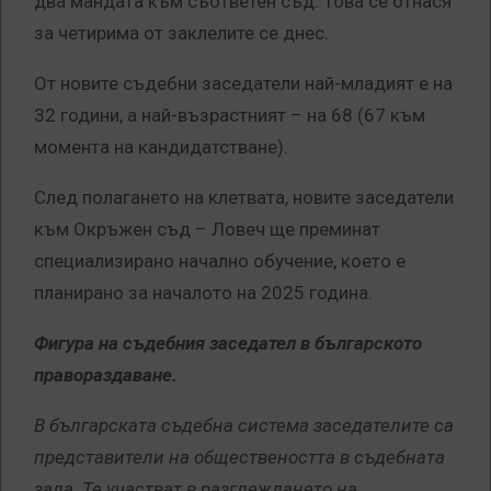
два мандата към съответен съд. Това се отнася
за четирима от заклелите се днес.
От новите съдебни заседатели най-младият е на
32 години, а най-възрастният – на 68 (67 към
момента на кандидатстване).
След полагането на клетвата, новите заседатели
към Окръжен съд – Ловеч ще преминат
специализирано начално обучение, което е
планирано за началото на 2025 година.
Фигура на съдебния заседател в българското
правораздаване.
В българската съдебна система заседателите са
представители на обществеността в съдебната
зала. Те участват в разглеждането на