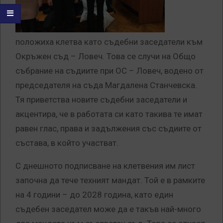
положиха клетва като съдебни заседатели към
Окръжен съд – Ловеч. Това се случи на Общо
събрание на съдиите при ОС – Ловеч, водено от
председателя на съда Магдалена Станчевска.
Тя приветства новите съдебни заседатели и
акцентира, че в работата си като такива те имат
равен глас, права и задължения със съдиите от
състава, в който участват.
С днешното подписване на клетвения им лист
започна да тече техният мандат. Той е в рамките
на 4 години – до 2028 година, като един
съдебен заседател може да е такъв най-много