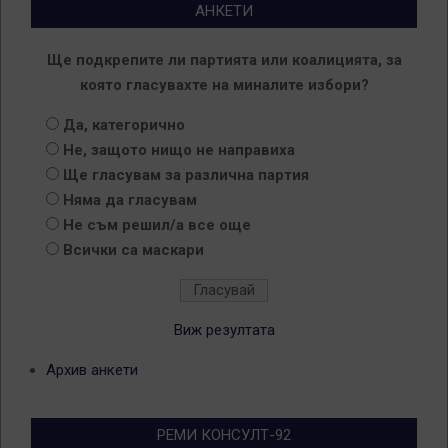
АНКЕТИ
Ще подкрепите ли партията или коалицията, за
която гласувахте на миналите избори?
Да, категорично
Не, защото нищо не направиха
Ще гласувам за различна партия
Няма да гласувам
Не съм решил/а все още
Всички са маскари
Виж резултата
Архив анкети
РЕМИ КОНСУЛТ-92