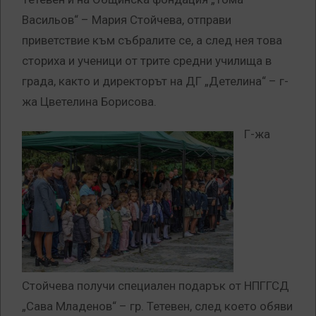
Васильов“ – Мария Стойчева, отправи
приветствие към събралите се, а след нея това
сториха и ученици от трите средни училища в
града, както и директорът на ДГ „Детелина“ – г-
жа Цветелина Борисова.
Г-жа
Стойчева получи специален подарък от НПГГСД
„Сава Младенов“ – гр. Тетевен, след което обяви