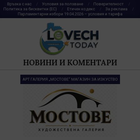
Skip
Връзка с нас
Условия за ползване
Поверителност
Политика за бисквитки (ЕС)
Етичен кодекс
За реклама
to
Парламентарни избори 19.04.2026 – условия и тарифа
content
НОВИНИ И КОМЕНТАРИ
АРТ ГАЛЕРИЯ „МОСТОВЕ“ МАГАЗИН ЗА ИЗКУСТВО