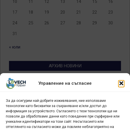
10
11
12
13
14
15
16
17
18
19
20
21
22
23
24
25
26
27
28
29
30
31
« юли
АРХИВ НОВИНИ
Архив
Управление на съгласие
новини
За да осигурим най-добрите изживявания, ние използваме
БИЗНЕС
технологии като бисквитки за съхраняване и/или достъп до
информация за устройството. Съгласието с тези технологии ще ни
Арт галерия "Мостове" – магазин за изкуство
позволи да обработваме данни като поведение при сърфиране или
уникални идентификатори на този сайт. Несъгласието или
СЕВЕРОЗАПАДА ИНФОРМАЦИОНЕН БИЗНЕС
оттеглянето на съгласието може да повлияе неблагоприятно на