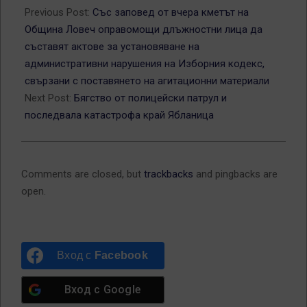
10-
Previous Post:
Със заповед от вчера кметът на
14
Община Ловеч оправомощи длъжностни лица да
съставят актове за установяване на
административни нарушения на Изборния кодекс,
свързани с поставянето на агитационни материали
Next Post:
Бягство от полицейски патрул и
последвала катастрофа край Ябланица
Comments are closed, but
trackbacks
and pingbacks are
open.
Вход с
Facebook
Вход с
Google