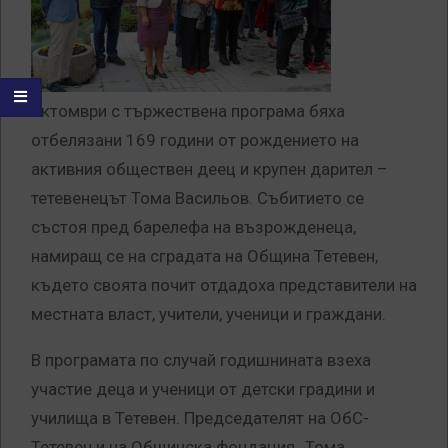
октомври с тържествена програма бяха
отбелязани 169 години от рождението на
активния обществен деец и крупен дарител –
тетевенецът Тома Васильов. Събитието се
състоя пред барелефа на възрожденеца,
намиращ се на сградата на Община Тетевен,
където своята почит отдадоха представители на
местната власт, учители, ученици и граждани.
В програмата по случай годишнината взеха
участие деца и ученици от детски градини и
училища в Тетевен. Председателят на ОбС-
Тетевен и на Общинска фондация „Тома