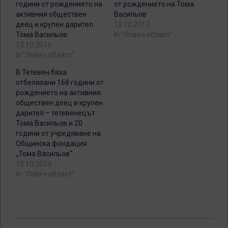
години от рождението на
от рождението на Тома
активния обществен
Васильов
деец и крупен дарител
12.10.2017
Тома Васильов.
In "Ловеч област"
13.10.2016
In "Ловеч област"
В Тетевен бяха
отбелязани 168 години от
рождението на активния
обществен деец и крупен
дарител – тетевенецът
Тома Васильов и 20
години от учредяване на
Общинска фондация
„Тома Васильов“
12.10.2023
In "Ловеч област"
2024-