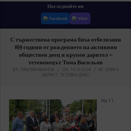
Primary
Последвайте ни
Navigation
Facebook
Viber
Menu
С тържествена програма бяха отбелязани
169 години от рождението на активния
обществен деец и крупен дарител –
тетевенецът Тома Васильов
BY:
ПАВЛИН ИВАНОВ
ON:
14.10.2024
IN:
ЛОВЕЧ
ОБЛАСТ
,
ТЕТЕВЕН ДНЕС
На 11